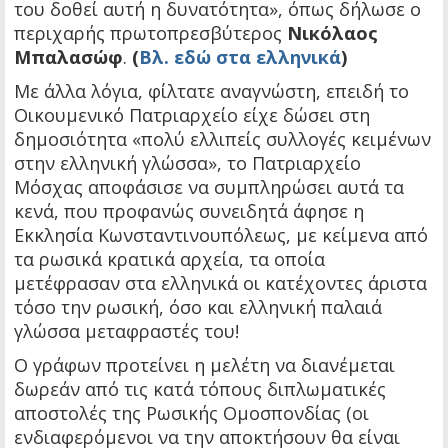
του δοθεί αυτή η δυνατότητα», όπως δήλωσε ο
περιχαρής πρωτοπρεσβύτερος
Νικόλαος
Μπαλασώφ
.
(
Βλ. εδώ στα ελληνικά
)
Με άλλα λόγια, φίλτατε αναγνώστη, επειδή το
Οικουμενικό Πατριαρχείο είχε δώσει στη
δημοσιότητα «πολύ ελλιπείς συλλογές κειμένων
στην ελληνική γλώσσα», το Πατριαρχείο
Μόσχας αποφάσισε να συμπληρώσει αυτά τα
κενά, που προφανώς συνειδητά άφησε η
Εκκλησία Κωνσταντινουπόλεως, με κείμενα από
τα ρωσικά κρατικά αρχεία, τα οποία
μετέφρασαν στα ελληνικά οι κατέχοντες άριστα
τόσο την ρωσική, όσο και ελληνική παλαιά
γλώσσα μεταφραστές του!
Ο γράφων προτείνει η μελέτη να διανέμεται
δωρεάν από τις κατά τόπους διπλωματικές
αποστολές της Ρωσικής Ομοσπονδίας (οι
ενδιαφερόμενοι να την αποκτήσουν θα είναι