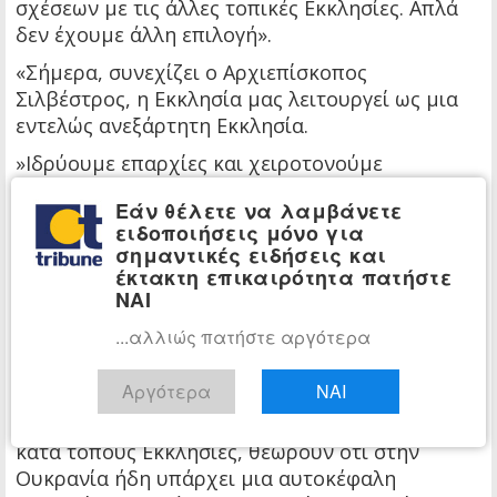
σχέσεων με τις άλλες τοπικές Εκκλησίες. Απλά
δεν έχουμε άλλη επιλογή».
«Σήμερα, συνεχίζει ο Αρχιεπίσκοπος
Σιλβέστρος, η Εκκλησία μας λειτουργεί ως μια
εντελώς ανεξάρτητη Εκκλησία.
»Ιδρύουμε επαρχίες και χειροτονούμε
επισκόπους, παρασκευάζουμε το δικό μας ιερό
Εάν θέλετε να λαμβάνετε
μύρο και ανοίγουμε ενορίες στο εξωτερικό,
ειδοποιήσεις μόνο για
όπου κατοικούν σήμερα εκατομμύρια Ουκρανοί.
σημαντικές ειδήσεις και
έκτακτη επικαιρότητα πατήστε
»Το μόνο που χρειάζεται είναι αυτή η
ΝΑΙ
ανεξαρτησία να αναγνωριστεί και από τις άλλες
τοπικές Εκκλησίες.
...αλλιώς πατήστε αργότερα
»Εντούτοις είναι σαφές ότι εδώ υπάρχει ένα
Αργότερα
ΝΑΙ
σοβαρό πρόβλημα, δεδομένου ότι η Εκκλησία
της Κωνσταντινουπόλεως, καθώς και αρκετές
κατά τόπους Εκκλησίες, θεωρούν ότι στην
Ουκρανία ήδη υπάρχει μια αυτοκέφαλη