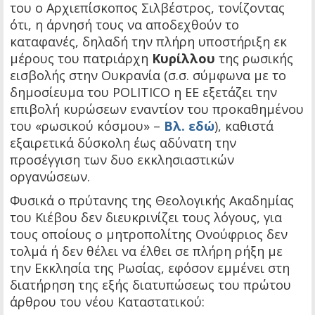
του ο Αρχιεπίσκοπος Σιλβέστρος, τονίζοντας
ότι, η άρνησή τους να αποδεχθούν το
καταφανές, δηλαδή την πλήρη υποστήριξη εκ
μέρους του πατριάρχη
Κυρίλλου
της ρωσικής
εισβολής στην Ουκρανία (σ.σ. σύμφωνα με το
δημοσίευμα του POLITICO η ΕΕ εξετάζει την
επιβολή κυρώσεων εναντίον του προκαθημένου
του «ρωσικού κόσμου» –
Βλ. εδώ
), καθιστά
εξαιρετικά δύσκολη έως αδύνατη την
προσέγγιση των δυο εκκλησιαστικών
οργανώσεων.
Φυσικά ο πρύτανης της Θεολογικής Ακαδημίας
του Κιέβου δεν διευκρινίζει τους λόγους, για
τους οποίους ο μητροπολίτης Ονούφριος δεν
τολμά ή δεν θέλει να έλθει σε πλήρη ρήξη με
την Εκκλησία της Ρωσίας, εφόσον εμμένει στη
διατήρηση της εξής διατυπώσεως του πρώτου
άρθρου του νέου Καταστατικού: