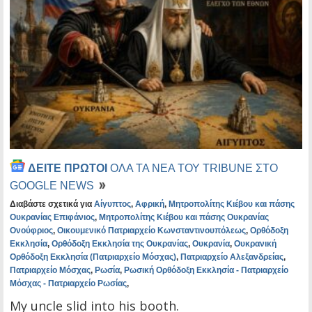
ΔΕΙΤΕ ΠΡΩΤΟΙ
ΟΛΑ ΤΑ ΝΕΑ ΤΟΥ TRIBUNE ΣΤΟ
GOOGLE NEWS
Διαβάστε σχετικά για
Αίγυπτος
,
Αφρική
,
Μητροπολίτης Κιέβου και πάσης
Ουκρανίας Επιφάνιος
,
Μητροπολίτης Κιέβου και πάσης Ουκρανίας
Ονούφριος
,
Οικουμενικό Πατριαρχείο Κωνσταντινουπόλεως
,
Ορθόδοξη
Εκκλησία
,
Ορθόδοξη Εκκλησία της Ουκρανίας
,
Ουκρανία
,
Ουκρανική
Ορθόδοξη Εκκλησία (Πατριαρχείο Μόσχας)
,
Πατριαρχείο Αλεξανδρείας
,
Πατριαρχείο Μόσχας
,
Ρωσία
,
Ρωσική Ορθόδοξη Εκκλησία - Πατριαρχείο
Μόσχας - Πατριαρχείο Ρωσίας
,
My uncle slid into his booth.