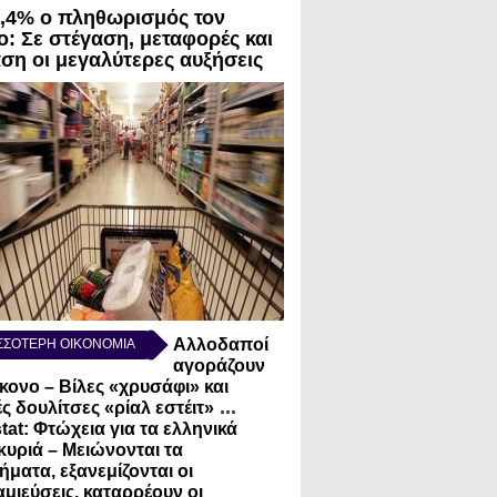
3,4% ο πληθωρισμός τον
ο: Σε στέγαση, μεταφορές και
αση οι μεγαλύτερες αυξήσεις
Αλλοδαποί
ΣΣΟΤΕΡΗ ΟΙΚΟΝΟΜΙΑ
αγοράζουν
κονο – Βίλες «χρυσάφι» και
...
ς δουλίτσες «ρίαλ εστέιτ»
tat: Φτώχεια για τα ελληνικά
κυριά – Μειώνονται τα
ήματα, εξανεμίζονται οι
μιεύσεις, καταρρέουν οι