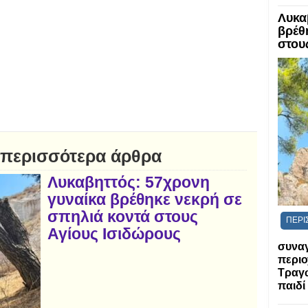
Λυκα
βρέθ
στου
 περισσότερα άρθρα
Λυκαβηττός: 57χρονη
γυναίκα βρέθηκε νεκρή σε
σπηλιά κοντά στους
ΠΕΡΙ
Αγίους Ισιδώρους
συναγ
περιο
Τραγ
παιδί