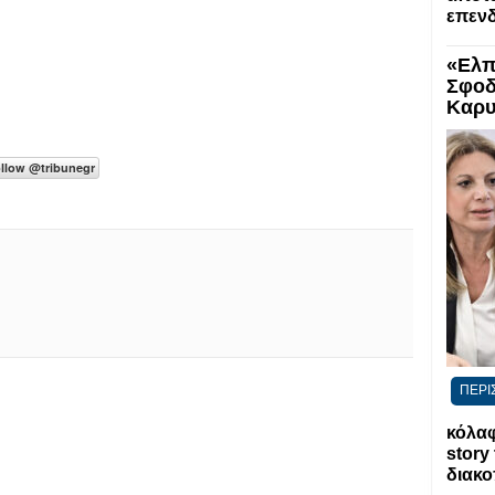
επενδ
«Ελπ
Σφοδ
Καρυ
ΠΕΡΙ
κόλαφ
story
διακο