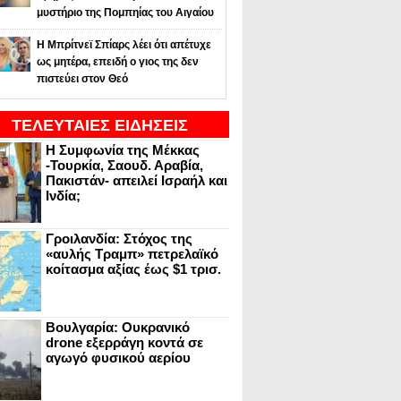
μυστήριο της Πομπηίας του Αιγαίου
Η Μπρίτνεϊ Σπίαρς λέει ότι απέτυχε
ως μητέρα, επειδή ο γιος της δεν
πιστεύει στον Θεό
ΤΕΛΕΥΤΑΙΕΣ ΕΙΔΗΣΕΙΣ
Η Συμφωνία της Μέκκας
-Τουρκία, Σαουδ. Αραβία,
Πακιστάν- απειλεί Ισραήλ και
Ινδία;
Γροιλανδία: Στόχος της
«αυλής Τραμπ» πετρελαϊκό
κοίτασμα αξίας έως $1 τρισ.
Βουλγαρία: Ουκρανικό
drone εξερράγη κοντά σε
αγωγό φυσικού αερίου