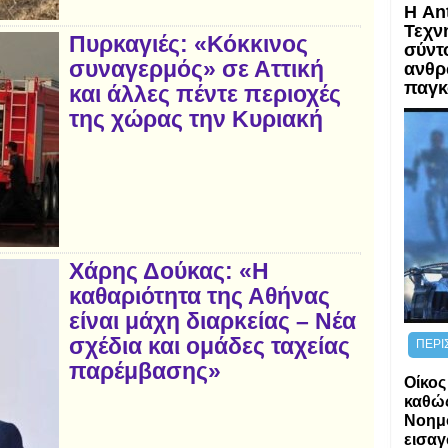
Η An
Τεχν
Πυρκαγιές: «Κόκκινος
σύντ
συναγερμός» σε Αττική
ανθρ
παγκ
και άλλες πέντε περιοχές
της χώρας την Κυριακή
Χάρης Δούκας: «Η
καθαριότητα της Αθήνας
είναι μάχη διαρκείας – Νέα
σχέδια και ομάδες ταχείας
ΠΕΡΙ
παρέμβασης»
Οίκος
καθώς
Νοημο
εισαγ