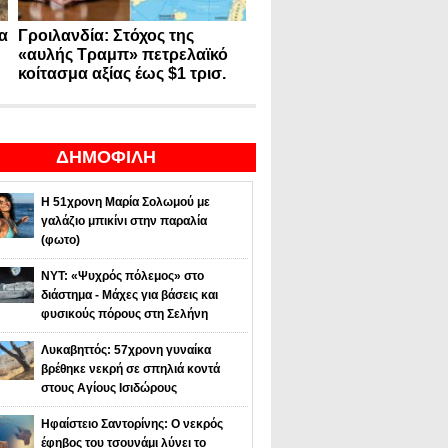
α
Γροιλανδία: Στόχος της
«αυλής Τραμπ» πετρελαϊκό
κοίτασμα αξίας έως $1 τρισ.
ΔΗΜΟΦΙΛΗ
Η 51χρονη Μαρία Σολωμού με
γαλάζιο μπικίνι στην παραλία
(φωτο)
NYT: «Ψυχρός πόλεμος» στο
διάστημα - Μάχες για βάσεις και
φυσικούς πόρους στη Σελήνη
Λυκαβηττός: 57χρονη γυναίκα
βρέθηκε νεκρή σε σπηλιά κοντά
στους Αγίους Ισιδώρους
Ηφαίστειο Σαντορίνης: Ο νεκρός
έφηβος του τσουνάμι λύνει το