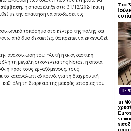
 από απόφαση των ιδιοκτητών του κτηρίου,
να
Στο 
 σύμβαση
, η οποία έληξε στις 31/12/2024 και η
Ιούλι
θεί με την απαίτηση να αποδώσει τις
εστί
α κοινωνικό τοπόσημο στο κέντρο της πόλης και
άνω από δύο δεκαετίες, θα πρέπει να εκκενωθεί,
την ανακοίνωσή του: «Αυτή η αναγκαστική
 όλη τη μεγάλη οικογένεια της Notos, η οποία
σύνη προς τους εργαζόμενους, τους
ι το καταναλωτικό κοινό, για τη διαχρονική
 καθ’ όλη τη διάρκεια της μακράς ιστορίας του
ΠΕΡΙ
τη Μύ
χρυσέ
Euros
νοικο
εισοδ
αποτα