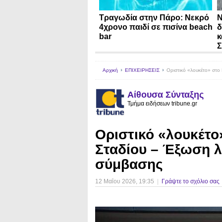
Τραγωδία στην Πάρο: Νεκρό
N
4χρονο παιδί σε πισίνα beach
δ
bar
κ
Σ
Αρχική
ΕΠΙΧΕΙΡΗΣΕΙΣ
Οριστικό «λουκέτο» στο 
Αίθουσα Σύνταξης
Τμήμα ειδήσεων tribune.gr
Οριστικό «λουκέτο»
Σταδίου – Έξωση λ
σύμβασης
12 Μαΐου 2026
, 19:35
|
Γράψτε το σχόλιο σας