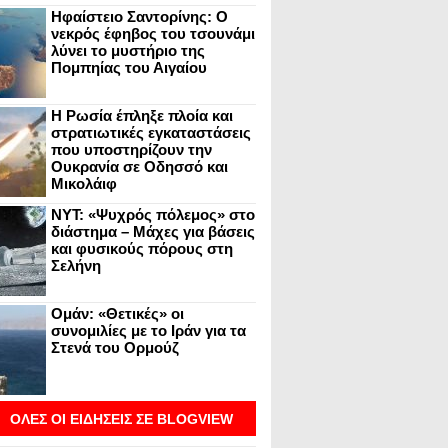
Ηφαίστειο Σαντορίνης: Ο
νεκρός έφηβος του τσουνάμι
λύνει το μυστήριο της
Πομπηίας του Αιγαίου
Η Ρωσία έπληξε πλοία και
στρατιωτικές εγκαταστάσεις
που υποστηρίζουν την
Ουκρανία σε Οδησσό και
Μικολάιφ
NYT: «Ψυχρός πόλεμος» στο
διάστημα – Μάχες για βάσεις
και φυσικούς πόρους στη
Σελήνη
Ομάν: «Θετικές» οι
συνομιλίες με το Ιράν για τα
Στενά του Ορμούζ
ΟΛΕΣ ΟΙ ΕΙΔΗΣΕΙΣ ΣΕ BLOGVIEW