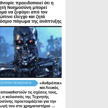
thropic προειδοποιεί ότι η
ητή Νοημοσύνη μπορεί
ομα να ξεφύγει από τον
ώπινο έλεγχο και ζητά
όσμιο πάγωμα της ανάπτυξης
«Ανθρόπικ»
ΣΣΟΤΕΡΗ ΤΕΧΝΟΛΟΓΙΑ
και Λευκός
 αποκαθιστούν τις σχέσεις τους,
 ο κολοσσός της Τεχνητής
σύνης προετοιμάζεται για την
...
ωγή του στο χρηματιστήριο