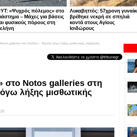
YT: «Ψυχρός πόλεμος» στο
Λυκαβηττός: 57χρονη γυναίκ
ιάστημα – Μάχες για βάσεις
βρέθηκε νεκρή σε σπηλιά
αι φυσικούς πόρους στη
κοντά στους Αγίους
ελήνη
Ισιδώρους
Notos galleries στη Σταδίου – Έξωση λόγω λήξης μισθωτικής σύμβασης
 στο Notos galleries στη
όγω λήξης μισθωτικής