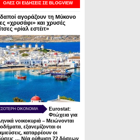
ΟΛΕΣ ΟΙ ΕΙΔΗΣΕΙΣ ΣΕ BLOGVIEW
δαποί αγοράζουν τη Μύκονο
λες «χρυσάφι» και χρυσές
τσες «ρίαλ εστέιτ»
Eurostat:
ΣΣΟΤΕΡΗ ΟΙΚΟΝΟΜΙΑ
Φτώχεια για
ληνικά νοικοκυριά – Μειώνονται
σοδήματα, εξανεμίζονται οι
μιεύσεις, καταρρέουν οι
...
ύσεις
Νέα ρύθμιση 72 δόσεων