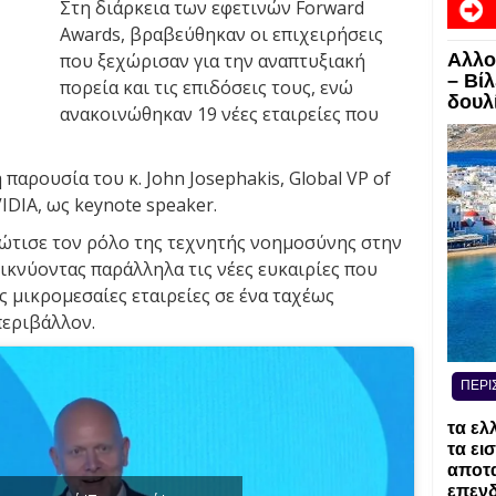
Στη διάρκεια των εφετινών Forward
Awards, βραβεύθηκαν οι επιχειρήσεις
που ξεχώρισαν για την αναπτυξιακή
Αλλο
– Βί
πορεία και τις επιδόσεις τους, ενώ
δουλί
ανακοινώθηκαν 19 νέες εταιρείες που
 παρουσία του κ. John Josephakis, Global VP of
IDIA, ως keynote speaker.
ώτισε τον ρόλο της τεχνητής νοημοσύνης στην
ικνύοντας παράλληλα τις νέες ευκαιρίες που
ς μικρομεσαίες εταιρείες σε ένα ταχέως
περιβάλλον.
ΠΕΡΙ
τα ελ
τα ει
αποτα
επενδ