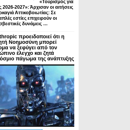
«Τουρισμός για
 2026-2027»: Άρχισαν οι αιτήσεις
ρκαγιά Αττικοβοιωτίας: Σε
πλές εστίες επιχειρούν οι
...
βεστικές δυνάμεις
thropic προειδοποιεί ότι η
ητή Νοημοσύνη μπορεί
ομα να ξεφύγει από τον
ώπινο έλεγχο και ζητά
όσμιο πάγωμα της ανάπτυξης