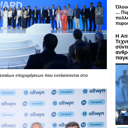
Όλους
...
Πυ
πολλα
πυροσ
Η An
Τεχν
σύντ
ανθρ
παγκ
εσαίων επιχειρήσεων που εντάσσονται στο