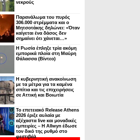
νεκρούς
Παρανάλωμα του πυρός
306.000 στρέμματα και ο
Μητσοτάκης δηλώνει: «Όταν
καίγεται ένα δάσος δεν
σημαίνει ότι χάνεται…»
Η Ρωσία έπληξε τρία ακόμη
εμπορικά πλοία στη Μαύρη
Θάλασσα (Βίντεο)
Η κυβερνητική ανακοίνωση
με τα μέτρα για τα καμένα
σπίτια και τις επιχειρήσεις
σε Αττική και Βοιωτία
Το επετειακό Release Athens
2026 έριξε αυλαία με
αξέχαστα live και μοναδικές
εμπειρίες – Η Allwyn έδωσε
τον δικό της ρυθμό στο
φεστιβάλ