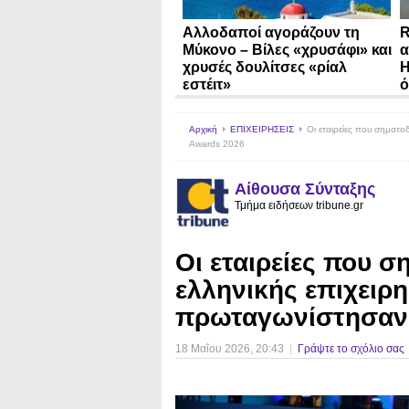
Αλλοδαποί αγοράζουν τη
R
Μύκονο – Βίλες «χρυσάφι» και
α
χρυσές δουλίτσες «ρίαλ
Η
εστέιτ»
ό
Αρχική
ΕΠΙΧΕΙΡΗΣΕΙΣ
Οι εταιρείες που σηματο
Awards 2026
Αίθουσα Σύνταξης
Τμήμα ειδήσεων tribune.gr
Οι εταιρείες που σ
ελληνικής επιχειρ
πρωταγωνίστησαν 
18 Μαΐου 2026
, 20:43
|
Γράψτε το σχόλιο σας