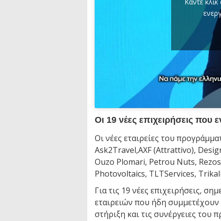
Κάντε κλικ
ενερ
Οι 19 νέες επιχειρήσεις που 
Οι νέες εταιρείες του προγράμματο
Ask2Travel,​AXF (Attrattivo)​, Desi
Ouzo Plomari, Petrou Nuts, Rezos 
Photovoltaics, TLT​Services​, Trikal
Για τις 19 νέες επιχειρήσεις, ση
εταιρειών που ήδη συμμετέχουν σ
στήριξη και τις συνέργειες του 