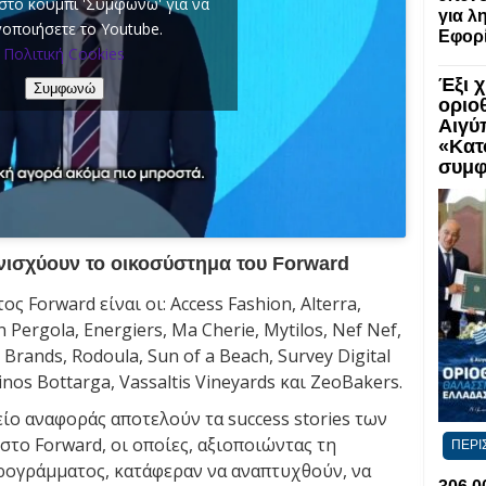
 στο κουμπί 'Συμφωνώ' για να
για λ
γοποιήσετε το Youtube.
Εφορί
Πολιτική Cookies
Έξι 
Συμφωνώ
οριο
Αιγύ
«Κατ
συμφ
ενισχύουν το οικοσύστημα του Forward
ς Forward είναι οι: Access Fashion, Alterra,
gn Pergola, Energiers, Ma Cherie, Mytilos, Nef Nef,
Brands, Rodoula, Sun of a Beach, Survey Digital
inos Bottarga, Vassaltis Vineyards και Zeo​Bakers​​​.
μείο αναφοράς αποτελούν τα success stories των
το Forward, οι οποίες, αξιοποιώντας τη
ΠΕΡΙ
προγράμματος, κατάφεραν να αναπτυχθούν, να