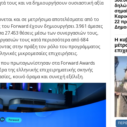
306.0
τά τους και να δημιουργήσουν ουσιαστική αξία
δηλών
σημαί
Καρυσ
νεται και σε μετρήσιμα αποτελέσματα: από το
22 πρ
ς του Forward έχουν δημιουργήσει 3.961 άμεσες
Δημο
σα 27.453 θέσεις μέσω των συνεργασιών τους,
εργασιών τους κατά περισσότερα από 684
Η κυ
μέτρα
οντας στην πράξη τον ρόλο του προγράμματος
επιχε
λληνικές μικρομεσαίες επιχειρήσεις.
d, που πρωταγωνίστησαν στα Forward Awards
μέρα της ελληνικής επιχειρηματικής σκηνής
ίες, κοινό όραμα και συνεχή εξέλιξη.
ΠΕΡΙ