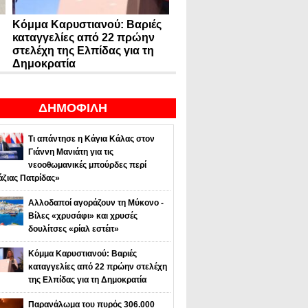
Κόμμα Καρυστιανού: Βαριές
καταγγελίες από 22 πρώην
στελέχη της Ελπίδας για τη
Δημοκρατία
ΔΗΜΟΦΙΛΗ
Τι απάντησε η Κάγια Κάλας στον
Γιάννη Μανιάτη για τις
νεοοθωμανικές μπούρδες περί
άζιας Πατρίδας»
Αλλοδαποί αγοράζουν τη Μύκονο -
Βίλες «χρυσάφι» και χρυσές
δουλίτσες «ρίαλ εστέιτ»
Κόμμα Καρυστιανού: Βαριές
καταγγελίες από 22 πρώην στελέχη
της Ελπίδας για τη Δημοκρατία
Παρανάλωμα του πυρός 306.000