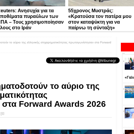
euters: Ανησυχία για τα
55χρονος Μυστράς:
ποθέματα πυραύλων των
«Κρατούσα τον πατέρα μου
ΠΑ – Τους χρησιμοποίησαν
στον καταψύκτη για να
λους στο Ιράν
παίρνω τη σύνταξη»
δοτούν το αύριο της ελληνικής επιχειρηματικότητας πρωταγωνίστησαν στα Forward
«Γαλ
ηματοδοτούν το αύριο της
ηματικότητας
στα Forward Awards 2026