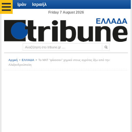
Ιράν
Ισραήλ
Friday 7 August 2026
Αρχική
ΕΛΛΑΔΑ
Τα ΜΑΤ “ψέκασαν” χημικά στους αγρότες έξω από την
Αλεξανδρούπολη