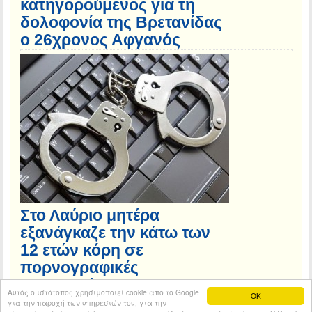
κατηγορούμενος για τη
δολοφονία της Βρετανίδας
ο 26χρονος Αφγανός
Στο Λαύριο μητέρα
εξανάγκαζε την κάτω των
12 ετών κόρη σε
πορνογραφικές
βιντεοκλήσεις με 56χρονο
Αυτός ο ιστότοπος χρησιμοποιεί cookie από το Google
OK
για την παροχή των υπηρεσιών του, για την