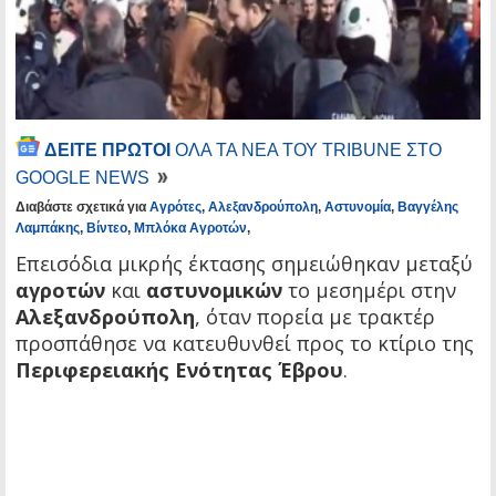
ΔΕΙΤΕ ΠΡΩΤΟΙ
ΟΛΑ ΤΑ ΝΕΑ ΤΟΥ TRIBUNE ΣΤΟ
GOOGLE NEWS
Διαβάστε σχετικά για
Αγρότες
,
Αλεξανδρούπολη
,
Αστυνομία
,
Βαγγέλης
Λαμπάκης
,
Βίντεο
,
Μπλόκα Αγροτών
,
Επεισόδια μικρής έκτασης σημειώθηκαν μεταξύ
αγροτών
και
αστυνομικών
το μεσημέρι στην
Αλεξανδρούπολη
, όταν πορεία με τρακτέρ
προσπάθησε να κατευθυνθεί προς το κτίριο της
Περιφερειακής Ενότητας Έβρου
.