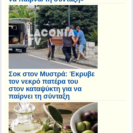
Σοκ στον Μυστρά: Έκρυβε
τον νεκρό πατέρα του
στον καταψύκτη για να
παίρνει τη σύνταξη