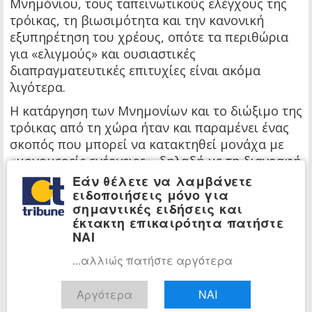
Μνημόνιου, τους ταπεινωτικούς ελέγχους της
τρόικας, τη βιωσιμότητα και την κανονική
εξυπηρέτηση του χρέους, οπότε τα περιθώρια
για «ελιγμούς» και ουσιαστικές
διαπραγματευτικές επιτυχίες είναι ακόμα
λιγότερα.
Η κατάργηση των Μνημονίων και το διώξιμο της
τρόικας από τη χώρα ήταν και παραμένει ένας
σκοπός που μπορεί να κατακτηθεί μονάχα με
«μονομερείς ενέργειες», δηλαδή με τη διαγραφή
του χρέους και την εφαρμογή ενός
Εάν θέλετε να λαμβάνετε
ειδοποιήσεις μόνο για
ριζοσπαστικού, σοσιαλιστικού προγράμματος,
σημαντικές ειδήσεις και
ικανού να προκαλέσει ένα κύμα αλληλεγγύης
έκτακτη επικαιρότητα πατήστε
και κοινού πολιτικού αγώνα ενάντια στην
ΝΑΙ
λιτότητα και τον καπιταλισμό από τους
...αλλιώς πατήστε αργότερα
εργαζόμενους σε όλη την Ευρώπη.
Η Κομμουνιστική Τάση του ΣΥΡΙΖΑ δηλώνει την
Αργότερα
ΝΑΙ
πλήρη διαφωνία της με την υπογραφή της