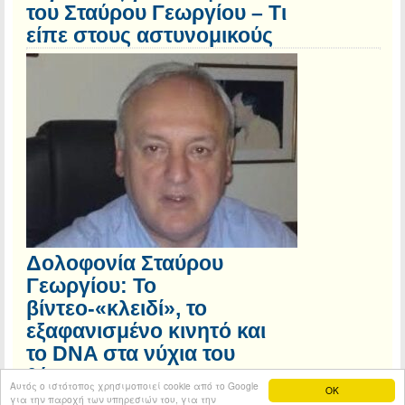
του Σταύρου Γεωργίου – Τι
είπε στους αστυνομικούς
Δολοφονία Σταύρου
Γεωργίου: Το
βίντεο-«κλειδί», το
εξαφανισμένο κινητό και
το DNA στα νύχια του
θύματος
Αυτός ο ιστότοπος χρησιμοποιεί cookie από το Google
OK
για την παροχή των υπηρεσιών του, για την