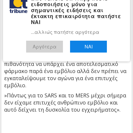
βρεθεί κάτι καλό και ήδη σήμερα ακούσαμε μια
ειδοποιήσεις μόνο για
ευχάριστη είδηση. Άρα να μην χάσουμε την
σημαντικές ειδήσεις και
αισιοδοξία μας.
έκτακτη επικαιρότητα πατήστε
ΝΑΙ
»Σίγουρα θα αργήσει να γίνει εμπορικά
...αλλιώς πατήστε αργότερα
διαθέσιμο ή ευρέως διαθέσιμο για αυτό και οι
περισσότερες χώρες προγραμματίζουν αυτή τη
Αργότερα
ΝΑΙ
στιγμή χωρίς να είναι διαθέσιμο ένα εμβόλιμο.
»Είναι πολύ μεγαλύτερη και υψηλότερη η
πιθανότητα να υπάρχει ένα αποτελεσματικό
φάρμακο παρά ένα εμβόλιο αλλά δεν πρέπει να
εγκαταλείψουμε τον αγώνα για ένα επιτυχές
εμβόλιο.
»Πάντως για το SARS και το MERS μέχρι σήμερα
δεν είχαμε επιτυχές ανθρώπινο εμβόλιο και
αυτό δείχνει τη δυσκολία του εγχειρήματος».