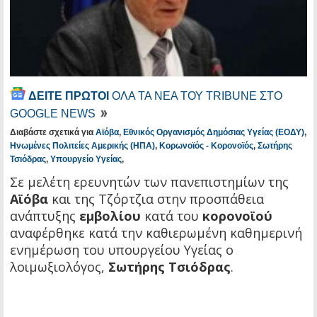
ΔΕΙΤΕ ΠΡΩΤΟΙ
ΟΛΑ ΤΑ ΝΕΑ ΤΟΥ TRIBUNE ΣΤΟ
GOOGLE NEWS
Διαβάστε σχετικά για
Αϊόβα
,
Εθνικός Οργανισμός Δημόσιας Υγείας (ΕΟΔΥ)
,
Ηνωμένες Πολιτείες Αμερικής (ΗΠΑ)
,
Κορωνοϊός - Κορονοϊός
,
Σωτήρης
Τσιόδρας
,
Υπουργείο Υγείας
,
Σε μελέτη ερευνητών των πανεπιστημίων της
Αϊόβα
και της Τζόρτζια στην προσπάθεια
ανάπτυξης
εμβολίου
κατά του
κορονοϊού
αναφέρθηκε κατά την καθιερωμένη καθημερινή
ενημέρωση του υπουργείου Υγείας ο
λοιμωξιολόγος,
Σωτήρης Τσιόδρας
.