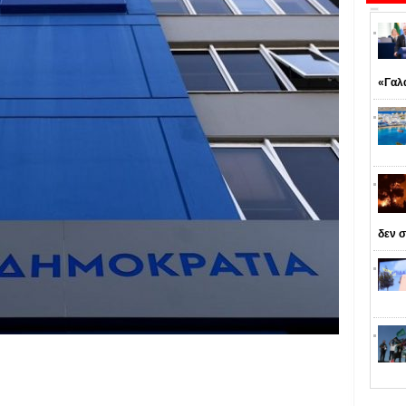
«Γαλ
δεν σ