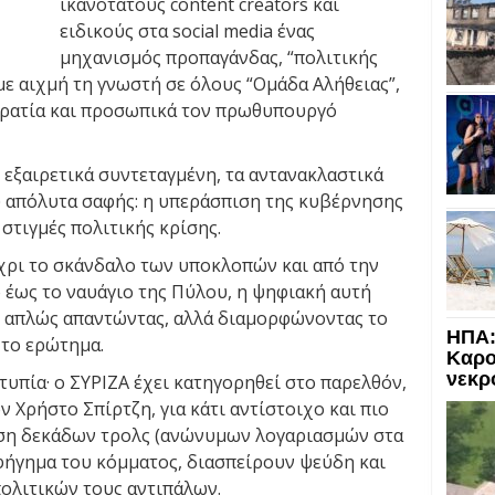
ικανότατους content creators και
ειδικούς στα social media ένας
μηχανισμός προπαγάνδας, “πολιτικής
με αιχμή τη γνωστή σε όλους “Ομάδα Αλήθειας”,
κρατία και προσωπικά τον πρωθυπουργό
 εξαιρετικά συντεταγμένη, τα αντανακλαστικά
υ απόλυτα σαφής: η υπεράσπιση της κυβέρνησης
στιγμές πολιτικής κρίσης.
χρι το σκάνδαλο των υποκλοπών και από την
 έως το ναυάγιο της Πύλου, η ψηφιακή αυτή
ι απλώς απαντώντας, αλλά διαμορφώνοντας το
ΗΠΑ:
 το ερώτημα.
Καρο
νεκρ
τυπία· ο ΣΥΡΙΖΑ έχει κατηγορηθεί στο παρελθόν,
 Χρήστο Σπίρτζη, για κάτι αντίστοιχο και πιο
ηση δεκάδων τρολς (ανώνυμων λογαριασμών στα
αφήγημα του κόμματος, διασπείρουν ψεύδη και
πολιτικών τους αντιπάλων.