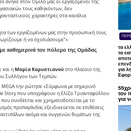
ies ανήκε στον Όμιλό μας οι εργαζόμενοι της
ργασιακών τους καθηκόντων, δεν
ανταστικούς χαρακτήρες στα κανάλια
τα των εργαζομένων μας στην προσωπική τους
ΠΕΡΙ
γνωρίζουμε ή να σχολιάσουμε”».
τα ελ
με καθημερινά τον πόλεμο της Ομάδας
τα ει
αποτα
επενδ
 και η
Μαρία Καρυστιανού
στο πλαίσιο της
για λ
Εφορί
ου Συλλόγου των Τεμπών.
υ MEGA την ρώτησε «Σύμφωνα με σημερινό
55χρ
de Story που υπογράφουν η Ελίζα Τριανταφύλλου
τον 
για 
 που συνδέεται και χρηματοδοτείται με το
μός προπαγάνδας εξειδικεύεται σε επιθέσεις
 αντιπάλων ακόμα και συγγενών θυμάτων της