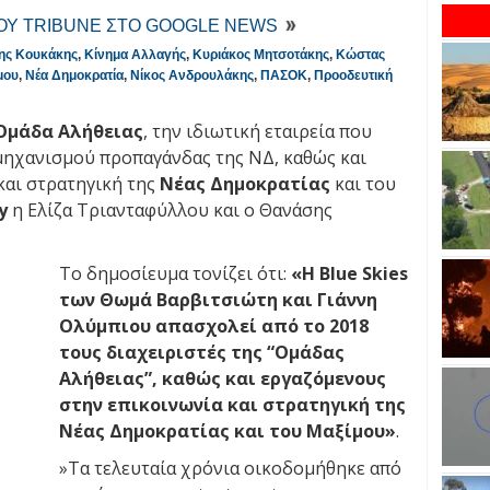
ΤΟΥ TRIBUNE ΣΤΟ GOOGLE NEWS
ης Κουκάκης
,
Κίνημα Αλλαγής
,
Κυριάκος Μητσοτάκης
,
Κώστας
μου
,
Νέα Δημοκρατία
,
Νίκος Ανδρουλάκης
,
ΠΑΣΟΚ
,
Προοδευτική
Ομάδα Αλήθειας
, την ιδιωτική εταιρεία που
μηχανισμού προπαγάνδας της ΝΔ, καθώς και
και στρατηγική της
Νέας Δημοκρατίας
και του
y
η Ελίζα Τριανταφύλλου και ο Θανάσης
Το δημοσίευμα τονίζει ότι:
«Η Blue Skies
των Θωμά Βαρβιτσιώτη και Γιάννη
Ολύμπιου απασχολεί από το 2018
τους διαχειριστές της “Ομάδας
Αλήθειας”, καθώς και εργαζόμενους
στην επικοινωνία και στρατηγική της
Νέας Δημοκρατίας και του Μαξίμου»
.
»Τα τελευταία χρόνια οικοδομήθηκε από