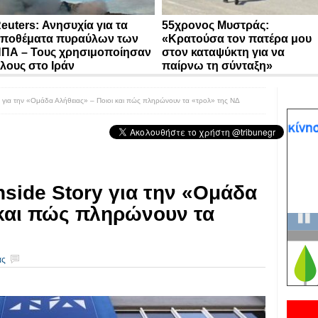
euters: Ανησυχία για τα
55χρονος Μυστράς:
ποθέματα πυραύλων των
«Κρατούσα τον πατέρα μου
ΠΑ – Τους χρησιμοποίησαν
στον καταψύκτη για να
λους στο Ιράν
παίρνω τη σύνταξη»
y για την «Ομάδα Αλήθειας» – Ποιοι και πώς πληρώνουν τα «τρολ» της ΝΔ
nside Story για την «Ομάδα
 και πώς πληρώνουν τα
ας