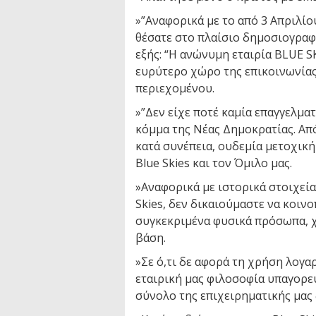
»”Αναφορικά με το από 3 Απριλίου
θέσατε στο πλαίσιο δημοσιογραφ
εξής: “H ανώνυμη εταιρία BLUE S
ευρύτερο χώρο της επικοινωνίας
περιεχομένου.
»”Δεν είχε ποτέ καμία επαγγελμα
κόμμα της Νέας Δημοκρατίας. Από
κατά συνέπεια, ουδεμία μετοχικ
Blue Skies και τον Όμιλο μας.
»Αναφορικά με ιστορικά στοιχεί
Skies, δεν δικαιούμαστε να κοι
συγκεκριμένα φυσικά πρόσωπα, χ
βάση.
»Σε ό,τι δε αφορά τη χρήση λογα
εταιρική μας φιλοσοφία υπαγορε
σύνολο της επιχειρηματικής μας