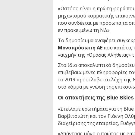
»Ωστόσο είναι η πρώτη φορά που
μηχανισμού κομματικής επικοινω
που συνδέεται με πρόσωπα τα οπ
εν προκειμένω τη ΝΔ».
Το δημοσίευμα αναφέρει συγκεκ
Μονοπρόσωπη ΑΕ
που κατά τις 
«αιχμή» της «Ομάδας Αλήθειας» τ
Στο ίδιο αποκαλυπτικό δημοσίευ
επιβεβαιωμένες πληροφορίες του i
το 2019 προσέλαβε στελέχη της 
στο κόμμα με γνώση της επικοινων
Οι απαντήσεις της Blue Skies
«Στείλαμε ερωτήματα για τη Blue
Βαρβιτσιώτη και τον Γιάννη Ολύ
διαχείρισης της εταιρείας, Ευάγγ
»Απάντησε μόνο ο πρώτος με emai