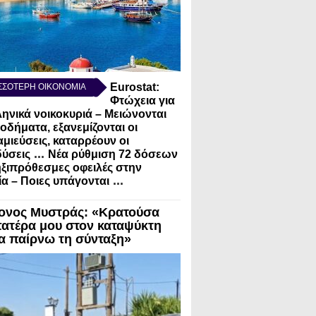
Eurostat:
ΣΣΟΤΕΡΗ ΟΙΚΟΝΟΜΙΑ
Φτώχεια για
ληνικά νοικοκυριά – Μειώνονται
σοδήματα, εξανεμίζονται οι
μιεύσεις, καταρρέουν οι
...
ύσεις
Νέα ρύθμιση 72 δόσεων
ηξιπρόθεσμες οφειλές στην
...
α – Ποιες υπάγονται
ονος Μυστράς: «Κρατούσα
πατέρα μου στον καταψύκτη
να παίρνω τη σύνταξη»