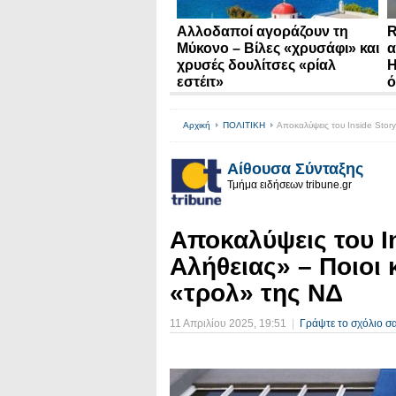
Αλλοδαποί αγοράζουν τη
R
Μύκονο – Βίλες «χρυσάφι» και
α
χρυσές δουλίτσες «ρίαλ
Η
εστέιτ»
ό
Αρχική
ΠΟΛΙΤΙΚΗ
Αποκαλύψεις του Inside Stor
Αίθουσα Σύνταξης
Τμήμα ειδήσεων tribune.gr
Αποκαλύψεις του I
Αλήθειας» – Ποιοι
«τρολ» της ΝΔ
11 Απριλίου 2025
, 19:51
|
Γράψτε το σχόλιο σ