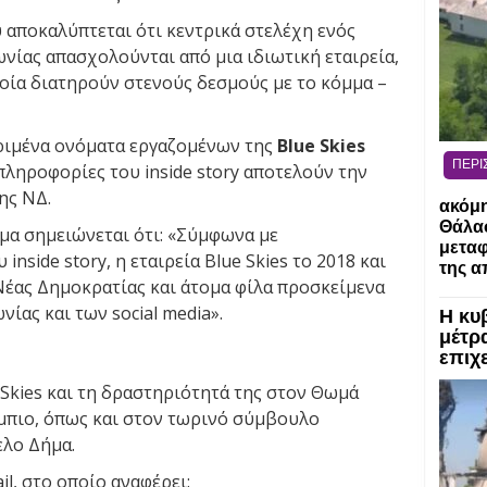
 αποκαλύπτεται ότι κεντρικά στελέχη ενός
νίας απασχολούνται από μια ιδιωτική εταιρεία,
οία διατηρούν στενούς δεσμούς με το κόμμα –
ριμένα ονόματα εργαζομένων της
Blue Skies
ΠΕΡΙ
πληροφορίες του inside story αποτελούν την
ης ΝΔ.
ακόμη
Θάλασ
μα σημειώνεται ότι: «Σύμφωνα με
μεταφ
nside story, η εταιρεία Blue Skies το 2018 και
της α
Νέας Δημοκρατίας και άτομα φίλα προσκείμενα
ίας και των social media».
Η κυ
μέτρα
επιχε
 Skies και τη δραστηριότητά της στον Θωμά
μπιο, όπως και στον τωρινό σύμβουλο
ελο Δήμα.
l, στο οποίο αναφέρει: