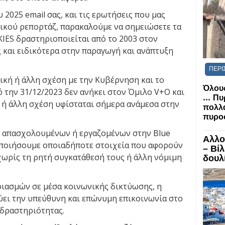
 2025 email σας, και τις ερωτήσεις που μας
ικού ρεπορτάζ, παρακαλούμε να σημειώσετε τα
KIES δραστηριοποιείται από το 2003 στον
 και ειδικότερα στην παραγωγή και ανάπτυξη
ΠΕΡΙ
τική ή άλλη σχέση με την Κυβέρνηση και το
Όλους
 την 31/12/2023 δεν ανήκει στον Όμιλο V+O και
...
Πυ
ή ή άλλη σχέση υφίσταται σήμερα ανάμεσα στην
πολλα
πυροσ
α απασχολουμένων ή εργαζομένων στην Blue
Αλλο
νοποιήσουμε οποιαδήποτε στοιχεία που αφορούν
– Βί
ωρίς τη ρητή συγκατάθεσή τους ή άλλη νόμιμη
δουλί
ριασμών σε μέσα κοινωνικής δικτύωσης, η
ύει την υπεύθυνη και επώνυμη επικοινωνία στο
 δραστηριότητας.