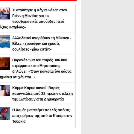
Τι απάντησε η Κάγια Κάλας στον
Γιάννη Μανιάτη για τις
νεοοθωμανικές μπούρδες περί
άζιας Πατρίδας»
Αλλοδαποί αγοράζουν τη Μύκονο -
Βίλες «χρυσάφι» και χρυσές
δουλίτσες «ρίαλ εστέιτ»
Παρανάλωμα του πυρός 306.000
στρέμματα και ο Μητσοτάκης
δηλώνει: «Όταν καίγεται ένα δάσος
ημαίνει ότι χάνεται...»
Κόμμα Καρυστιανού: Βαριές
καταγγελίες από 22 πρώην στελέχη
της Ελπίδας για τη Δημοκρατία
Η Χαμάς μεταφέρει πολλές από τις
επιχειρήσεις της από το Κατάρ στην
Τουρκία