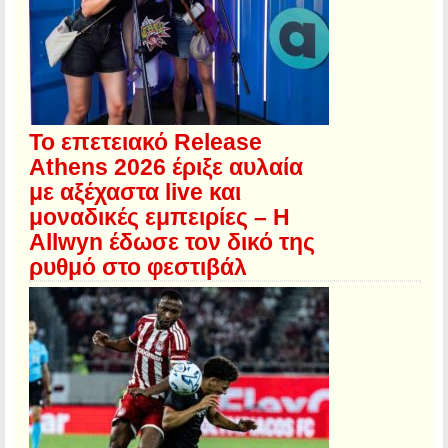
Το επετειακό Release
Athens 2026 έριξε αυλαία
με αξέχαστα live και
μοναδικές εμπειρίες – Η
Allwyn έδωσε τον δικό της
ρυθμό στο φεστιβάλ