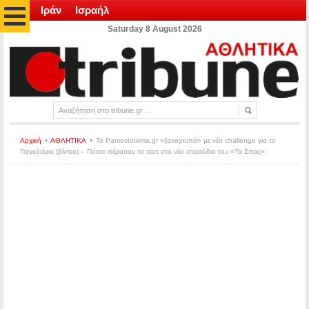
Ιράν
Ισραήλ
Saturday 8 August 2026
Αρχική
ΑΘΛΗΤΙΚΑ
Το Pamestoixima.gr «ξαναχτυπά» με νέο challenge για το
Παγκόσμιο (βίντεο) – Πόσοι πέρασαν το τεστ στο νέο επεισόδιο του «Τα Σπας»;