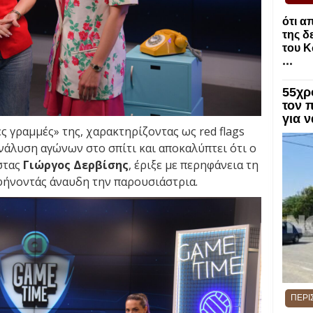
ότι α
της δ
του 
...
55χρ
τον 
για 
ς γραμμές» της, χαρακτηρίζοντας ως red flags
νάλυση αγώνων στο σπίτι και αποκαλύπτει ότι ο
στας
Γιώργος Δερβίσης
, έριξε με περηφάνεια τη
φήνοντάς άναυδη την παρουσιάστρια.
ΠΕΡΙ