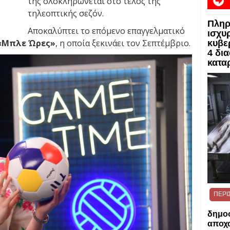
της ολοκληρώνεται στο τέλος της
τηλεοπτικής σεζόν.
Πληρ
Αποκαλύπτει το επόμενο επαγγελματικό
ισχυρ
«Μπλε Ώρες»
, η οποία ξεκινάει τον Σεπτέμβριο.
κυβε
4 δι
κατα
ΠΕΡΙ
δημο
αποχα