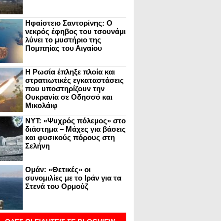
Ηφαίστειο Σαντορίνης: Ο
νεκρός έφηβος του τσουνάμι
λύνει το μυστήριο της
Πομπηίας του Αιγαίου
Η Ρωσία έπληξε πλοία και
στρατιωτικές εγκαταστάσεις
που υποστηρίζουν την
Ουκρανία σε Οδησσό και
Μικολάιφ
NYT: «Ψυχρός πόλεμος» στο
διάστημα – Μάχες για βάσεις
και φυσικούς πόρους στη
Σελήνη
Ομάν: «Θετικές» οι
συνομιλίες με το Ιράν για τα
Στενά του Ορμούζ