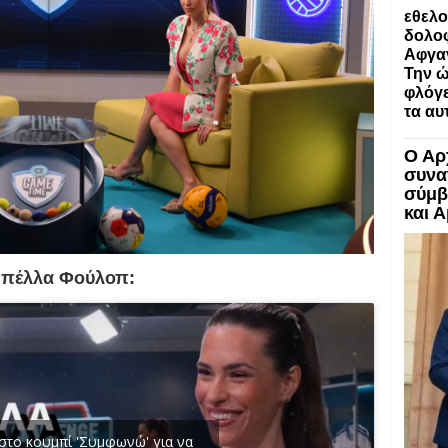
εθελο
δολοφ
Αφγα
Την ώ
φλόγε
τα αυ
Ο Αρ
συνα
σύμβ
και 
αμπέλλα Φούλοπ:
 στο κουμπί 'Συμφωνώ' για να