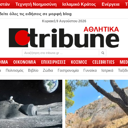
στάν
Τεχνητή Νοημοσύνη
Ισλαμικό Κράτος
Ενέργεια
Τ
είτε όλες τις ειδήσεις σε μορφή blog
Κυριακή 9 Αυγούστου 2026
ΛΗΜΑ
ΟΙΚΟΝΟΜΙΑ
ΕΠΙΧΕΙΡΗΣΕΙΣ
ΚΟΣΜΟΣ
CELEBRITIES
MED
α
Πολιτισμός
Βιβλίο
Ζώδια
Γαστρονομία
Γυναίκα
Ιατρικά
Ταξίδι