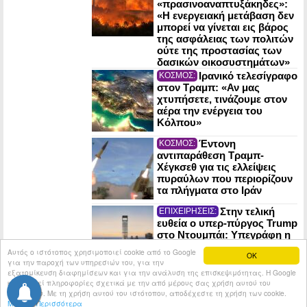
«πρασινοαναπτυξάκηδες»:
«Η ενεργειακή μετάβαση δεν
μπορεί να γίνεται εις βάρος
της ασφάλειας των πολιτών
ούτε της προστασίας των
δασικών οικοσυστημάτων»
Ιρανικό τελεσίγραφο
ΚΟΣΜΟΣ:
στον Τραμπ: «Αν μας
χτυπήσετε, τινάζουμε στον
αέρα την ενέργεια του
Κόλπου»
Έντονη
ΚΟΣΜΟΣ:
αντιπαράθεση Τραμπ-
Χέγκσεθ για τις ελλείψεις
πυραύλων που περιορίζουν
τα πλήγματα στο Ιράν
Στην τελική
ΕΠΙΧΕΙΡΗΣΕΙΣ:
ευθεία ο υπερ-πύργος Trump
στο Ντουμπάι: Υπεγράφη η
σύμβαση για το έργο του 1
Αυτός ο ιστότοπος χρησιμοποιεί cookie από το Google
OK
δισ. δολαρίων
για την παροχή των υπηρεσιών του, για την
εξατομίκευση διαφημίσεων και για την ανάλυση της επισκεψιμότητας. Η Google
κοινοποιεί πληροφορίες σχετικά με την από μέρους σας χρήση αυτού του
© 2026
Tribune.gr
All rights reserved.
Entries RSS
ιστότοπου. Με τη χρήση αυτού του ιστότοπου, αποδέχεστε τη χρήση των cookie.
Μάθετε Περισσότερα
Κατασκευή Ιστοσελίδων tcp.gr Project - V2