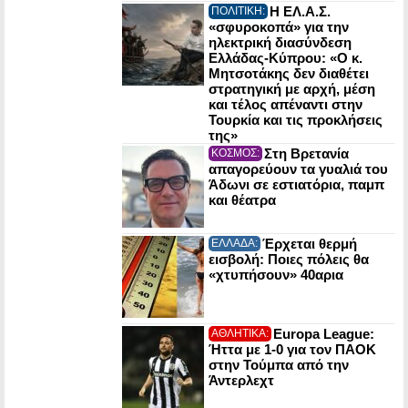
Η ΕΛ.Α.Σ.
ΠΟΛΙΤΙΚΗ:
«σφυροκοπά» για την
ηλεκτρική διασύνδεση
Ελλάδας-Κύπρου: «Ο κ.
Μητσοτάκης δεν διαθέτει
στρατηγική με αρχή, μέση
και τέλος απέναντι στην
Τουρκία και τις προκλήσεις
της»
Στη Βρετανία
ΚΟΣΜΟΣ:
απαγορεύουν τα γυαλιά του
Άδωνι σε εστιατόρια, παμπ
και θέατρα
Έρχεται θερμή
ΕΛΛΑΔΑ:
εισβολή: Ποιες πόλεις θα
«χτυπήσουν» 40αρια
Europa League:
ΑΘΛΗΤΙΚΑ:
Ήττα με 1-0 για τον ΠΑΟΚ
στην Τούμπα από την
Άντερλεχτ