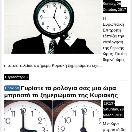
Sunday, 29
October, 2017
Η
Ευρωπαϊκή
Επιτροπή
εξετάζει την
κατάργηση
της θερινής
ώρας. Γιατί η
θερινή ώρα,
η οποία τελείωσε σήμερα Κυριακή ξημερώματα έχει…
Περισσότερα »
Γυρίστε τα ρολόγια σας μια ώρα
ΕΛΛΑΔΑ
μπροστά τα ξημερώματα της Κυριακής
19:13 -
Saturday, 28
March, 2015
Μία ώρα
μπροστά θα