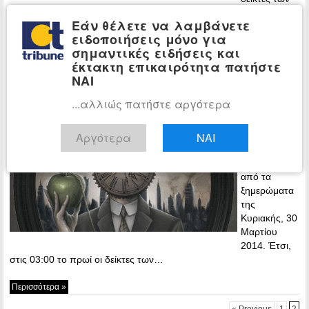
ρολογιών πρέπει…
Εάν θέλετε να λαμβάνετε
ειδοποιήσεις μόνο για
Περισσότερα »
σημαντικές ειδήσεις και
Θυμηθείτε: Θερινή ώρα από τα
έκτακτη επικαιρότητα πατήστε
ΕΛΛΑΔΑ
ΝΑΙ
ξημερώματα
...αλλιώς πατήστε αργότερα
13:30 -
Saturday, 29
March, 2014
Αργότερα
ΝΑΙ
Στην θερινή
ώρα περνάμε
από τα
ξημερώματα
της
Κυριακής, 30
Μαρτίου
2014. Έτσι,
στις 03:00 το πρωί οι δείκτες των…
Περισσότερα »
« Previous
1
2