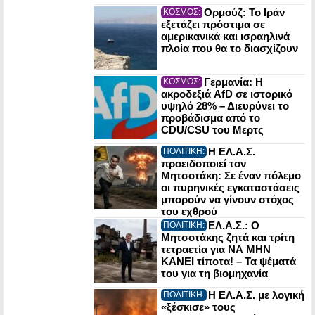
Ορμούζ: Το Ιράν
ΚΟΣΜΟΣ:
εξετάζει πρόστιμα σε
αμερικανικά και ισραηλινά
πλοία που θα το διασχίζουν
Γερμανία: Η
ΚΟΣΜΟΣ:
ακροδεξιά AfD σε ιστορικό
υψηλό 28% – Διευρύνει το
προβάδισμα από το
CDU/CSU του Μερτς
Η ΕΛ.Α.Σ.
ΠΟΛΙΤΙΚΗ:
προειδοποιεί τον
Μητσοτάκη: Σε έναν πόλεμο
οι πυρηνικές εγκαταστάσεις
μπορούν να γίνουν στόχος
του εχθρού
ΕΛ.Α.Σ.: Ο
ΠΟΛΙΤΙΚΗ:
Μητσοτάκης ζητά και τρίτη
τετραετία για ΝΑ ΜΗΝ
ΚΑΝΕΙ τίποτα! – Τα ψέματά
του για τη βιομηχανία
Η ΕΛ.Α.Σ. με λογική
ΠΟΛΙΤΙΚΗ:
«ξέσκισε» τους