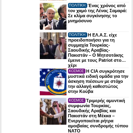
Ένας χρόνος από
ΠΟΛΙΤΙΚΗ:
τον χαμό της Λένας Σαμαρά:
Σε κλίμα συγκίνησης το
μνημόσυνο
Η ΕΛ.Α.Σ. είχε
ΠΟΛΙΤΙΚΗ:
προειδοποιήσει για τη
συμμαχία Τουρκίας-
Σαουδικής Αραβίας-
Πακιστάν – Ο Μητσοτάκης
έμεινε με τους Patriot στο…
χέρι
Η CIA συγκρότησε
ΚΟΣΜΟΣ:
μυστικά ειδική ομάδα για την
άσκηση πιέσεων με στόχο
την αλλαγή καθεστώτος
στην Κούβα
Τριμερής αμυντική
ΚΟΣΜΟΣ:
συμφωνία Τουρκίας,
Σαουδικής Αραβίας και
Πακιστάν στη Μέκκα –
Ενεργοποιείται ρήτρα
αμοιβαίας συνδρομής τύπου
NATO