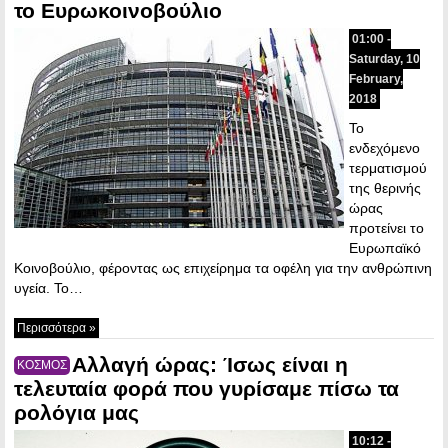
το Ευρωκοινοβούλιο
01:00 -
Saturday, 10
February,
2018
Το
ενδεχόμενο
τερματισμού
της θερινής
ώρας
προτείνει το
Ευρωπαϊκό
Κοινοβούλιο, φέροντας ως επιχείρημα τα οφέλη για την ανθρώπινη
υγεία. Το…
Περισσότερα »
Αλλαγή ώρας: Ίσως είναι η
ΚΟΣΜΟΣ
τελευταία φορά που γυρίσαμε πίσω τα
ρολόγια μας
10:12 -