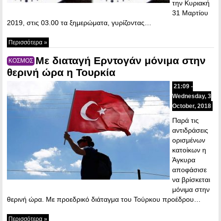
την Κυριακή
31 Μαρτίου
2019, στις 03.00 τα ξημερώματα, γυρίζοντας…
Περισσότερα »
Με διαταγή Ερντογάν μόνιμα στην
ΚΟΣΜΟΣ
θερινή ώρα η Τουρκία
21:09 -
Wednesday, 3
October, 2018
Παρά τις
αντιδράσεις
ορισμένων
κατοίκων η
Άγκυρα
αποφάσισε
να βρίσκεται
μόνιμα στην
θερινή ώρα. Με προεδρικό διάταγμα του Τούρκου προέδρου…
Περισσότερα »