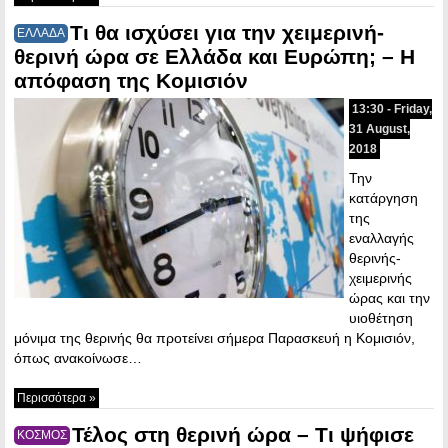
Τι θα ισχύσει για την χειμερινή-
ΕΛΛΑΔΑ
θερινή ώρα σε Ελλάδα και Ευρώπη; – Η
απόφαση της Κομισιόν
13:30 - Friday,
31 August,
2018
Την
κατάργηση
της
εναλλαγής
θερινής-
χειμερινής
ώρας και την
υιοθέτηση
μόνιμα της θερινής θα προτείνει σήμερα Παρασκευή η Κομισιόν,
όπως ανακοίνωσε…
Περισσότερα »
Τέλος στη θερινή ώρα – Τι ψήφισε
ΚΟΣΜΟΣ