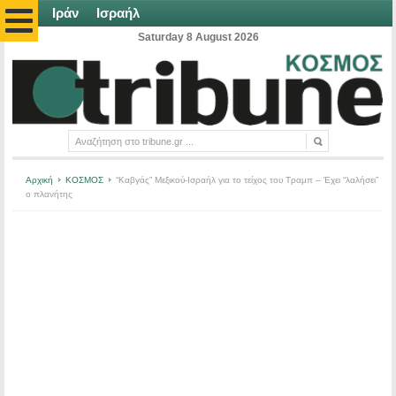
Ιράν
Ισραήλ
Saturday 8 August 2026
Αρχική
ΚΟΣΜΟΣ
“Καβγάς” Μεξικού-Ισραήλ για το τείχος του Τραμπ – Έχει “λαλήσει”
ο πλανήτης