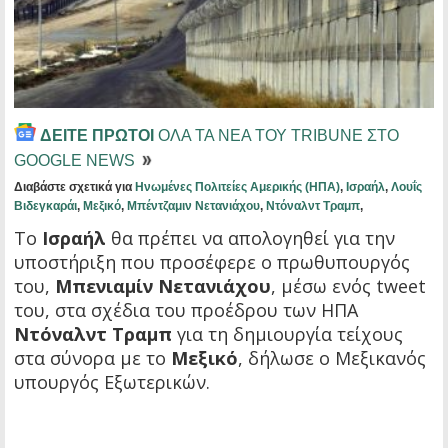
ΔΕΙΤΕ ΠΡΩΤΟΙ
ΟΛΑ ΤΑ ΝΕΑ ΤΟΥ TRIBUNE ΣΤΟ
GOOGLE NEWS
Διαβάστε σχετικά για
Ηνωμένες Πολιτείες Αμερικής (ΗΠΑ)
,
Ισραήλ
,
Λουΐς
Βιδεγκαράι
,
Μεξικό
,
Μπέντζαμιν Νετανιάχου
,
Ντόναλντ Τραμπ
,
Το
Ισραήλ
θα πρέπει να απολογηθεί για την
υποστήριξη που προσέφερε ο πρωθυπουργός
του,
Μπενιαμίν Νετανιάχου
, μέσω ενός tweet
του, στα σχέδια του προέδρου των ΗΠΑ
Ντόναλντ Τραμπ
για τη δημιουργία τείχους
στα σύνορα με το
Μεξικό
, δήλωσε ο Μεξικανός
υπουργός Εξωτερικών.