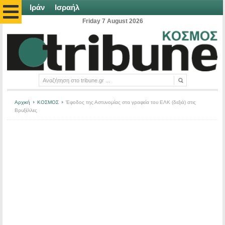
Ιράν
Ισραήλ
Friday 7 August 2026
Αρχική
ΚΟΣΜΟΣ
Έφοδος της Αστυνομίας στα γραφεία του ΕΛΚ (δεξιά) στις
Βρυξέλλες