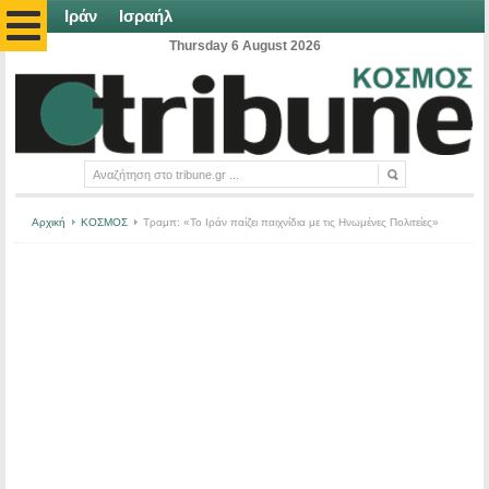
Ιράν
Ισραήλ
Thursday 6 August 2026
Αρχική
ΚΟΣΜΟΣ
Τραμπ: «Το Ιράν παίζει παιχνίδια με τις Ηνωμένες Πολιτείες»