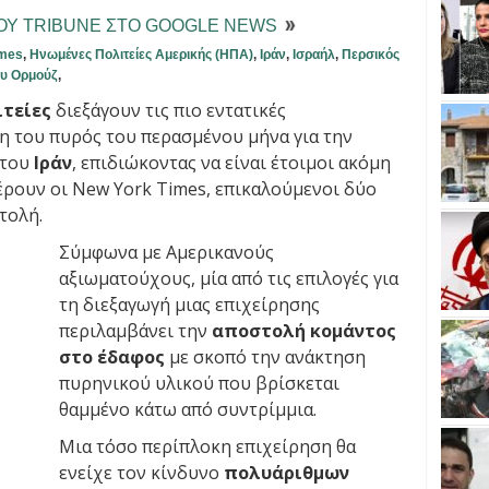
ΤΟΥ TRIBUNE ΣΤΟ GOOGLE NEWS
imes
,
Ηνωμένες Πολιτείες Αμερικής (ΗΠΑ)
,
Ιράν
,
Ισραήλ
,
Περσικός
ου Ορμούζ
,
ιτείες
διεξάγουν τις πιο εντατικές
η του πυρός του περασμένου μήνα για την
 του
Ιράν
, επιδιώκοντας να είναι έτοιμοι ακόμη
έρουν οι New York Times, επικαλούμενοι δύο
τολή.
Σύμφωνα με Αμερικανούς
αξιωματούχους, μία από τις επιλογές για
τη διεξαγωγή μιας επιχείρησης
περιλαμβάνει την
αποστολή κομάντος
στο έδαφος
με σκοπό την ανάκτηση
πυρηνικού υλικού που βρίσκεται
θαμμένο κάτω από συντρίμμια.
Μια τόσο περίπλοκη επιχείρηση θα
ενείχε τον κίνδυνο
πολυάριθμων