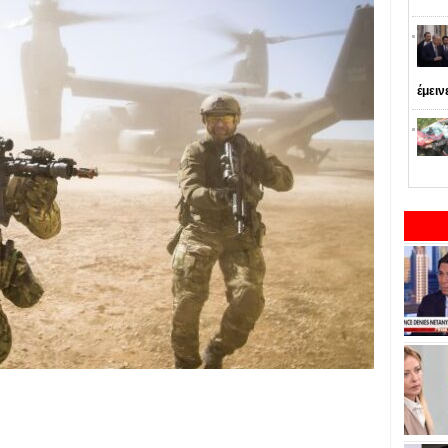
έμειν