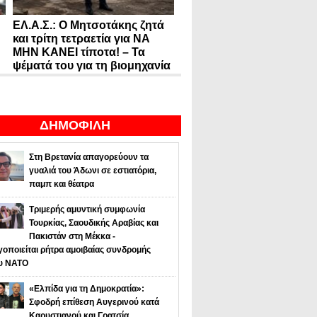
ΕΛ.Α.Σ.: Ο Μητσοτάκης ζητά
και τρίτη τετραετία για ΝΑ
ΜΗΝ ΚΑΝΕΙ τίποτα! – Τα
ψέματά του για τη βιομηχανία
ΔΗΜΟΦΙΛΗ
Στη Βρετανία απαγορεύουν τα
γυαλιά του Άδωνι σε εστιατόρια,
παμπ και θέατρα
Τριμερής αμυντική συμφωνία
Τουρκίας, Σαουδικής Αραβίας και
Πακιστάν στη Μέκκα -
οποιείται ρήτρα αμοιβαίας συνδρομής
υ NATO
«Ελπίδα για τη Δημοκρατία»:
Σφοδρή επίθεση Αυγερινού κατά
Καρυστιανού και Γρατσία