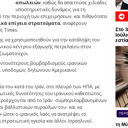
απωλειών
, καθώς θα απαιτούσε χιλιάδες
υποστηρικτικές δυνάμεις για τη
 την περιοχή των επιχειρήσεων, και πιθανότατα
ικά επίγεια στρατεύματα
, αναφέρουν
Στο 
ς Times.
Ιούλι
ς να χρησιμοποιηθούν για την κατάληψη του
εστί
ανικού κέντρου εξαγωγής πετρελαίου στον
ξιωματούχοι.
 εντονότερους βομβαρδισμούς ιρανικών
ι υποδομών, δηλώνουν Αμερικανοί
ία του κατά του Ιράν, στο πλευρό των ΗΠΑ, με
ιωτικές δυνατότητες του ιρανικού καθεστώτος,
 προέρχονται από το Ιράν -συμπεριλαμβανομένων
ι βαλλιστικών πυραύλων του- και να
 ώστε ο ιρανικός λαός να ανατρέψει το
ΠΕΡΙ
στρατιωτική ηγεσία και άλλοι Ισραηλινοί
τη Μύ