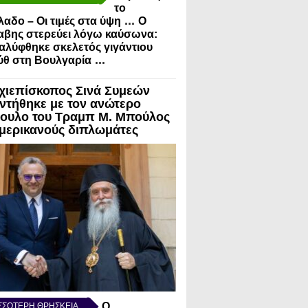
το
...
λαδο – Οι τιμές στα ύψη
Ο
αβης στερεύει λόγω καύσωνα:
λύφθηκε σκελετός γιγάντιου
...
ύθ στη Βουλγαρία
χιεπίσκοπος Σινά Συμεών
ντήθηκε με τον ανώτερο
ουλο του Τραμπ Μ. Μπούλος
Αμερικανούς διπλωμάτες
Ο
ΣΣΟΤΕΡΗ ΘΡΗΣΚΕΙΑ