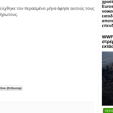
χρυσέ
Euros
εύχθηκε τον περασμένο μήνα άφησε αυτούς τους
νοικο
λήρωτους.
εισοδ
αποτα
επενδ
WWF:
στρέ
εκτά
ΠΕΡΙ