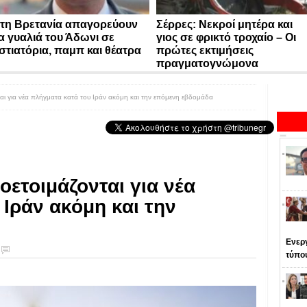
τη Βρετανία απαγορεύουν
Σέρρες: Νεκροί μητέρα και
α γυαλιά του Άδωνι σε
γιος σε φρικτό τροχαίο – Οι
στιατόρια, παμπ και θέατρα
πρώτες εκτιμήσεις
πραγματογνώμονα
αι για νέα πλήγματα κατά του Ιράν ακόμη και την επόμενη εβδομάδα
οετοιμάζονται για νέα
 Ιράν ακόμη και την
Ενεργ
τύπο