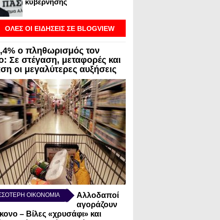
κυβέρνησης
ΟΛΕΣ ΟΙ ΕΙΔΗΣΕΙΣ ΣΕ BLOGVIEW
3,4% ο πληθωρισμός τον
ο: Σε στέγαση, μεταφορές και
αση οι μεγαλύτερες αυξήσεις
Αλλοδαποί
ΣΣΟΤΕΡΗ ΟΙΚΟΝΟΜΙΑ
αγοράζουν
κονο – Βίλες «χρυσάφι» και