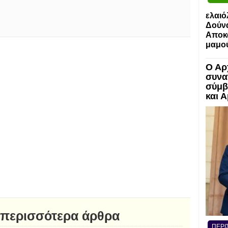
ελαιό
Δούν
Αποκα
μαμο
Ο Αρ
συνα
σύμβ
και 
 περισσότερα άρθρα
ΠΕΡΙ