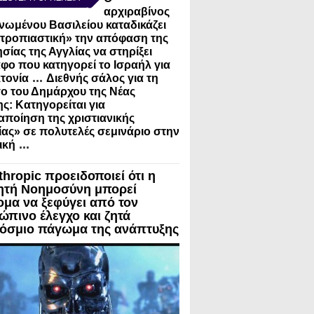
αρχιραβίνος
νωμένου Βασιλείου καταδικάζει
τροπιαστική» την απόφαση της
σίας της Αγγλίας να στηρίξει
φο που κατηγορεί το Ισραήλ για
...
τονία
Διεθνής σάλος για τη
ο του Δημάρχου της Νέας
ς: Κατηγορείται για
ποίηση της χριστιανικής
ίας» σε πολυτελές σεμινάριο στην
...
ική
thropic προειδοποιεί ότι η
ητή Νοημοσύνη μπορεί
ομα να ξεφύγει από τον
ώπινο έλεγχο και ζητά
όσμιο πάγωμα της ανάπτυξης