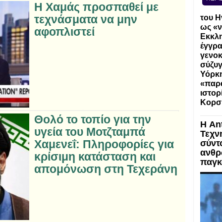
Η Χαμάς προσπαθεί με
τεχνάσματα να μην
του Η
ως «ν
αφοπλιστεί
Εκκλη
έγγρα
γενοκ
σύζυγ
Υόρκη
«παρα
ιστορ
Κορσ
Θολό το τοπίο για την
Η An
υγεία του Μοτζταμπά
Τεχν
Χαμενεΐ: Πληροφορίες για
σύντ
ανθρ
κρίσιμη κατάσταση και
παγκ
απομόνωση στη Τεχεράνη