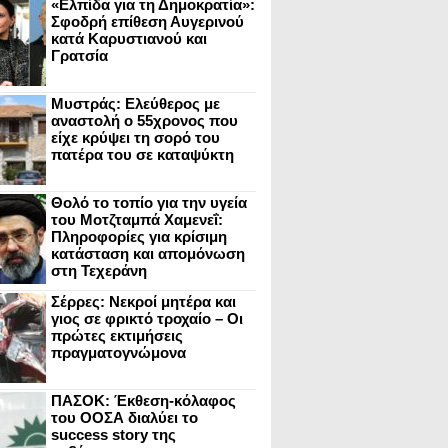
«Ελπίδα για τη Δημοκρατία»:
Σφοδρή επίθεση Αυγερινού
κατά Καρυστιανού και
Γρατσία
Μυστράς: Ελεύθερος με
αναστολή ο 55χρονος που
είχε κρύψει τη σορό του
πατέρα του σε καταψύκτη
Θολό το τοπίο για την υγεία
του Μοτζταμπά Χαμενεΐ:
Πληροφορίες για κρίσιμη
κατάσταση και απομόνωση
στη Τεχεράνη
Σέρρες: Νεκροί μητέρα και
γιος σε φρικτό τροχαίο – Οι
πρώτες εκτιμήσεις
πραγματογνώμονα
ΠΑΣΟΚ: Έκθεση-κόλαφος
του ΟΟΣΑ διαλύει το
success story της