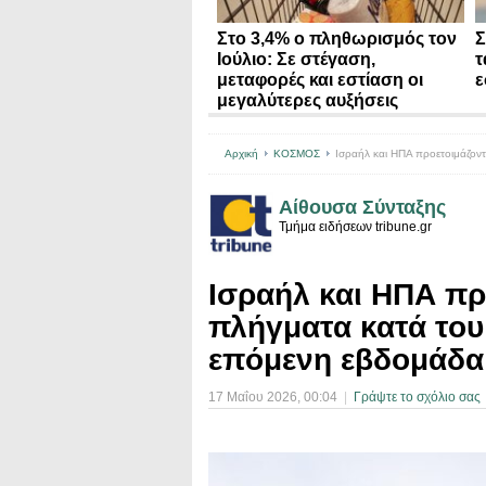
Στο 3,4% ο πληθωρισμός τον
Σ
Ιούλιο: Σε στέγαση,
τ
μεταφορές και εστίαση οι
ε
μεγαλύτερες αυξήσεις
Αρχική
ΚΟΣΜΟΣ
Ισραήλ και ΗΠΑ προετοιμάζοντ
Αίθουσα Σύνταξης
Τμήμα ειδήσεων tribune.gr
Ισραήλ και ΗΠΑ πρ
πλήγματα κατά του
επόμενη εβδομάδα
17 Μαΐου 2026
, 00:04
|
Γράψτε το σχόλιο σας