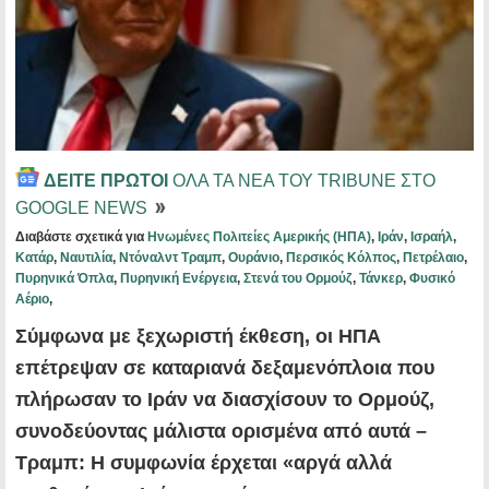
ΔΕΙΤΕ ΠΡΩΤΟΙ
ΟΛΑ ΤΑ ΝΕΑ ΤΟΥ TRIBUNE ΣΤΟ
GOOGLE NEWS
Διαβάστε σχετικά για
Ηνωμένες Πολιτείες Αμερικής (ΗΠΑ)
,
Ιράν
,
Ισραήλ
,
Κατάρ
,
Ναυτιλία
,
Ντόναλντ Τραμπ
,
Ουράνιο
,
Περσικός Κόλπος
,
Πετρέλαιο
,
Πυρηνικά Όπλα
,
Πυρηνική Ενέργεια
,
Στενά του Ορμούζ
,
Τάνκερ
,
Φυσικό
Αέριο
,
Σύμφωνα με ξεχωριστή έκθεση, οι ΗΠΑ
επέτρεψαν σε καταριανά δεξαμενόπλοια που
πλήρωσαν το Ιράν να διασχίσουν το Ορμούζ,
συνοδεύοντας μάλιστα ορισμένα από αυτά –
Τραμπ: Η συμφωνία έρχεται «αργά αλλά