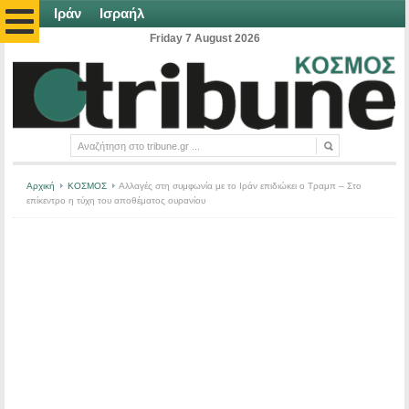
Ιράν
Ισραήλ
Friday 7 August 2026
Αρχική
ΚΟΣΜΟΣ
Αλλαγές στη συμφωνία με το Ιράν επιδιώκει ο Τραμπ – Στο
επίκεντρο η τύχη του αποθέματος ουρανίου