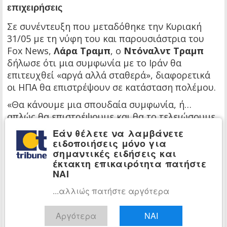
επιχειρήσεις
Σε συνέντευξη που μεταδόθηκε την Κυριακή
31/05 με τη νύφη του και παρουσιάστρια του
Fox News,
Λάρα Τραμπ
, ο
Ντόναλντ Τραμπ
δήλωσε ότι μια συμφωνία με το Ιράν θα
επιτευχθεί «αργά αλλά σταθερά», διαφορετικά
οι ΗΠΑ θα επιστρέψουν σε κατάσταση πολέμου.
«Θα κάνουμε μια σπουδαία συμφωνία, ή…
απλώς θα επιστρέψουμε και θα το τελειώσουμε
στρατιωτικά», ανέφερε χαρακτηριστικά.
Εάν θέλετε να λαμβάνετε
ειδοποιήσεις μόνο για
Ο Τραμπ τόνισε ότι δεν «βιάζεται» να κλείσει
σημαντικές ειδήσεις και
συμφωνία.
έκτακτη επικαιρότητα πατήστε
ΝΑΙ
«Αν βιάζεσαι, δεν πρόκειται να κάνεις μια καλή
συμφωνία», σημείωσε.
...αλλιώς πατήστε αργότερα
«Θα προτιμούσα να καταλήξουμε σε συμφωνία,
Αργότερα
ΝΑΙ
επειδή μπορούμε να ανοίξουμε τα Στενά