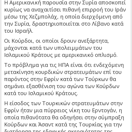
Η Αμερικανική παρουσία στην Συρία αποσκοπεί
κυρίως να αναχαιτίσει πιθανή επιρροή του Ιράν
μέσω της Χεζμπολάχ, η οποία διερχόμενη από
την Συρία, δραστηριοποιείται στο Λίβανο κατά
του Ισραήλ.
Οι Κούρδοι, οι οποίοι δρουν ανεξάρτητα,
μάχονται κατά των υπολειμμάτων του
Ισλαμικού Κράτους με αμερικανικό οπλισμό.
Το πρόβλημα για τις ΗΠΑ είναι ότι ενδεχόμενη
μετακίνηση κουρδικών στρατευμάτων επί του
παρόντος στην Εφρίν κατά των Τούρκων θα
σημάνει εξασθένιση του αγώνα των Κούρδων
κατά του Ισλαμικού Κράτους.
Η είσοδος των Τουρκικών στρατευμάτων στην
Εφρίν ήταν μια πύρρειος νίκη του Ερντογάν, η
οποία πιθανότατα θα οδηγήσει στην σύμπραξη
Κούρδων και Άσαντ κατά της Τουρκίας για την
διατήρηση της εδαφικής ακεραιότητας της