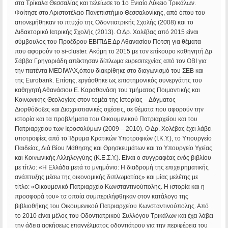
στα Τρίκαλα Θεσσαλίας και τελείωσε το 1ο Ενιαίο Λύκειο Τρικάλων.
Φοίτησε στο Αριστοτέλειο Πανεπιστήμιο Θεσσαλονίκης, από όπου του
απονεμήθηκαν το πτυχίο της Οδοντιατρικής Σχολής (2008) και το
Διδακτορικό Ιατρικής Σχολής (2013). Ο Δρ. Χολέβας από 2015 είναι
σύμβουλος του Προέδρου ΕΒΙΤΙΔΕ Δρ Αθανασίου Πότση για θέματα
που αφορούν το si-cluster. Ακόμη το 2015 με τον επίκουρο καθηγητή Δρ
Σάββα Γρηγοριάδη απέκτησαν δίπλωμα ευρεσιτεχνίας από τον ΟΒΙ για
την πατέντα MEDIWAX,όπου διακρίθηκε στο διαγωνισμό του ΣΕΒ και
της Eurobank. Επίσης, εργάσθηκε ως επιστημονικός συνεργάτης του
καθηγητή Αθανάσιου Ε. Καραθανάση του τμήματος Ποιμαντικής και
Κοινωνικής Θεολογίας στον τομέα της Ιστορίας – Δόγματος –
Διορθόδοξες και Διαχριστιανικές σχέσεις, σε θέματα που αφορούν την
ιστορία και τα προβλήματα του Οικουμενικού Πατριαρχείου και του
Πατριαρχείου των Ιεροσολύμων (2009 – 2010). Ο Δρ. Χολέβας έχει λάβει
υποτροφίες από το Ίδρυμα Κρατικών Υποτροφιών (Ι.Κ.Υ.), το Υπουργείο
Παιδείας, Διά Βίου Μάθησης και Θρησκευμάτων και το Υπουργείο Υγείας
και Κοινωνικής Αλληλεγγύης (Κ.Ε.Σ.Υ.). Είναι ο συγγραφέας ενός βιβλίου
με τίτλο: «Η Ελλάδα μετά το μνημόνιο: Η διαδρομή της επιχειρηματικής
ανάπτυξης μέσω της οικονομικής διπλωματίας» και μίας μελέτης με
τίτλο: «Οικουμενικό Πατριαρχείο Κωνσταντινούπολης. Η ιστορία και η
προσφορά του» τα οποία συμπεριλήφθηκαν στον κατάλογο της
βιβλιοθήκης του Οικουμενικού Πατριαρχείου Κωνσταντινούπολης. Από
το 2010 είναι μέλος του Οδοντιατρικού Συλλόγου Τρικάλων και έχει λάβει
την άδεια ασκήσεως επαγγέλματος οδοντιάτρου για την περιφέρεια του