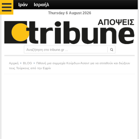
Ιράν
Ισραήλ
Thursday 6 August 2026
Αρχική
BLOG
Πιθανή μια συμμαχία Κούρδων-Άσαντ για να επιτεθούν και διώξουν
τους Τούρκους από την Εφρίν