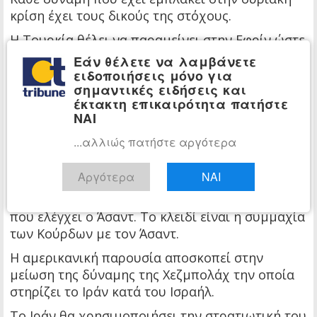
κρίση έχει τους δικούς της στόχους.
Η Τουρκία θέλει να παραμείνει στην Εφρίν ώστε
να διαπραγματευτεί το μέλλον της Συρίας με
Εάν θέλετε να λαμβάνετε
την στρατιωτική της παρουσία, δεν φαίνεται ότι
ειδοποιήσεις μόνο για
σημαντικές ειδήσεις και
μπορεί να αποτρέψει την ανάδειξη κουρδικής
έκτακτη επικαιρότητα πατήστε
οντότητας εντός της Συρίας, ίσως το μόνο που
ΝΑΙ
θα επιδιώξει είναι η αποτροπή της εδαφικής
συνέχειας της Εφρίν με τους κύριους
...αλλιώς πατήστε αργότερα
Κουρδικούς θυλάκους στην Β.Α. Συρία.
Αργότερα
ΝΑΙ
Αλλά στην περίπτωση αυτή οι Κούρδοι θα
μπορέσουν να επικοινωνήσουν μέσω εδάφους
που ελέγχει ο Άσαντ. Το κλειδί είναι η συμμαχία
των Κούρδων με τον Άσαντ.
Η αμερικανική παρουσία αποσκοπεί στην
μείωση της δύναμης της Χεζμπολάχ την οποία
στηρίζει το Ιράν κατά του Ισραήλ.
Το Ιράν θα χρησιμοποιήσει την στρατιωτική του