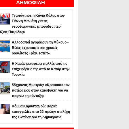
ΔΗΜΟΦΙΛΗ
Τι απάντησε η Κάγια Κάλας στον
Γιάννη Μανιάτη για τις
νεοοθωμανικές μπούρδες περί
άζιας Πατρίδας»
Αλλοδαποί αγοράζουν τη Μύκονο -
Βίλες «χρυσάφι» και χρυσές
δουλίτσες «ρίαλ εστέιτ»
Η Χαμάς μεταφέρει πολλές από τις
επιχειρήσεις της από το Κατάρ στην
Τουρκία
55χρονος Μυστράς: «Κρατούσα τον
πατέρα μου στον καταψύκτη για να
παίρνω τη σύνταξη»
Κόμμα Καρυστιανού: Βαριές
καταγγελίες από 22 πρώην στελέχη
της Ελπίδας για τη Δημοκρατία