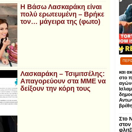
Η Βάσω Λασκαράκη είναι
πολύ ερωτευμένη – Βρήκε
τον… μάγειρα της (φωτο)
ΠΕΡΙ
και α
Λασκαράκη – Τσιμιτσέλης:
στο π
Απαγορεύουν στα ΜΜΕ να
αγώνα
δείξουν την κόρη τους
Ισλαμ
δημο
Αντων
βρέθη
Στο 
στον
φλιτζ