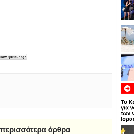
Το Κ
για 
των 
Ισρα
 περισσότερα άρθρα