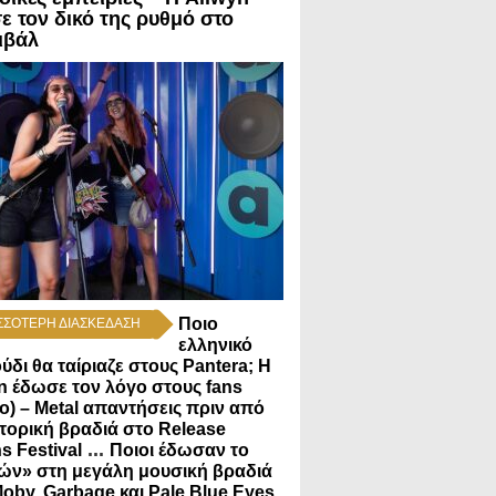
ε τον δικό της ρυθμό στο
ιβάλ
Ποιο
ΣΣΟΤΕΡΗ ΔΙΑΣΚΕΔΑΣΗ
ελληνικό
ύδι θα ταίριαζε στους Pantera; Η
n έδωσε τον λόγο στους fans
εο) – Metal απαντήσεις πριν από
στορική βραδιά στο Release
...
s Festival
Ποιοι έδωσαν το
ν» στη μεγάλη μουσική βραδιά
oby, Garbage και Pale Blue Eyes