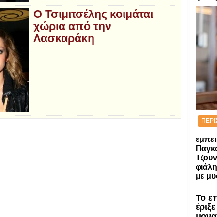
Ο Τσιμιτσέλης κοιμάται
χώρια από την
Λασκαράκη
ΠΕΡΙ
εμπει
Παγκ
Τζουν
φιάλη
με μυ
Το ε
έριξε
μονα