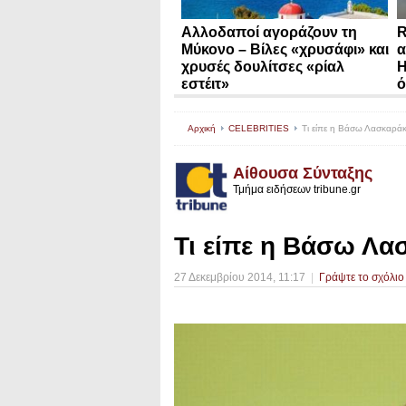
Αλλοδαποί αγοράζουν τη
R
Μύκονο – Βίλες «χρυσάφι» και
α
χρυσές δουλίτσες «ρίαλ
Η
εστέιτ»
ό
Αρχική
CELEBRITIES
Τι είπε η Βάσω Λασκαράκη
Αίθουσα Σύνταξης
Τμήμα ειδήσεων tribune.gr
Τι είπε η Βάσω Λα
27 Δεκεμβρίου 2014
, 11:17
|
Γράψτε το σχόλιο