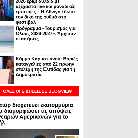
2026 έριξε αυλαία με
αξέχαστα live και μοναδικές
εμπειρίες – Η Allwyn έδωσε
τον δικό της ρυθμό στο
φεστιβάλ
Πρόγραμμα «Τουρισμός για
Όλους 2026-2027»: Άρχισαν
οι αιτήσεις
Κόμμα Καρυστιανού: Βαριές
καταγγελίες από 22 πρώην
στελέχη της Ελπίδας για τη
Δημοκρατία
ΟΛΕΣ ΟΙ ΕΙΔΗΣΕΙΣ ΣΕ BLOGVIEW
ατάρ διοχετεύει εκατομμύρια
να διαμορφώσει τις απόψεις
νεαρών Αμερικανών για το
ήλ