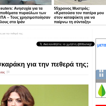
euters: Ανησυχία για τα
55χρονος Μυστράς:
ποθέματα πυραύλων των
«Κρατούσα τον πατέρα μου
ΠΑ – Τους χρησιμοποίησαν
στον καταψύκτη για να
λους στο Ιράν
παίρνω τη σύνταξη»
 για την πεθερά της;
σκαράκη για την πεθερά της;
 σας