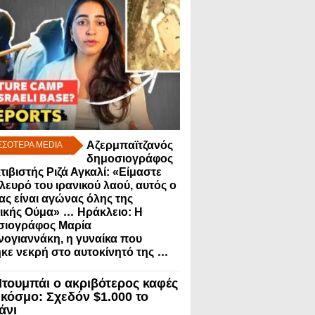
Αζερμπαϊτζανός
ΣΣΟΤΕΡΑ MEDIA
δημοσιογράφος
κτιβιστής Ριζά Αγκαλί: «Είμαστε
λευρό του ιρανικού λαού, αυτός ο
ς είναι αγώνας όλης της
...
ικής Ούμα»
Ηράκλειο: Η
σιογράφος Μαρία
ογιαννάκη, η γυναίκα που
...
κε νεκρή στο αυτοκίνητό της
Ντουμπάι ο ακριβότερος καφές
 κόσμο: Σχεδόν $1.000 το
άνι