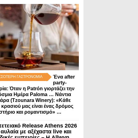
Ένα after
ΣΣΟΤΕΡΗ ΓΑΣΤΡΟΝΟΜΙΑ
party-
ρία: Όταν η Patrón γιορτάζει την
...
όσμια Ημέρα Paloma
Νάντια
άρα (Tzounara Winery): «Κάθε
 κρασιού μας είναι ένας δρόμος
...
στήριο και ρομαντισμό»
πετειακό Release Athens 2026
 αυλαία με αξέχαστα live και
δικές εμπειρίες – Η Allwyn