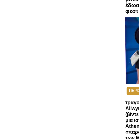
έδωσ
φεστ
ΠΕΡΙ
τραγο
Allwy
(βίντ
μια ι
Athen
«παρώ
των M