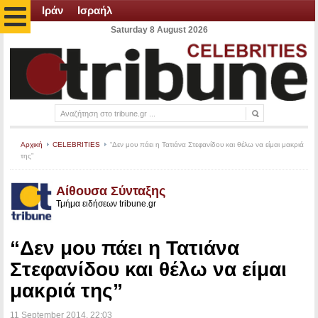
Ιράν
Ισραήλ
Saturday 8 August 2026
Αρχική
CELEBRITIES
“Δεν μου πάει η Τατιάνα Στεφανίδου και θέλω να είμαι μακριά
της”
Αίθουσα Σύνταξης
Τμήμα ειδήσεων tribune.gr
“Δεν μου πάει η Τατιάνα
Στεφανίδου και θέλω να είμαι
μακριά της”
11 September 2014
, 22:03