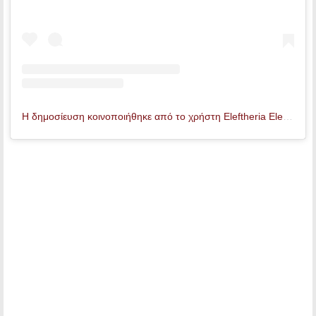
Η δημοσίευση κοινοποιήθηκε από το χρήστη Eleftheria Eleftheriou (@eleftheria_elle)