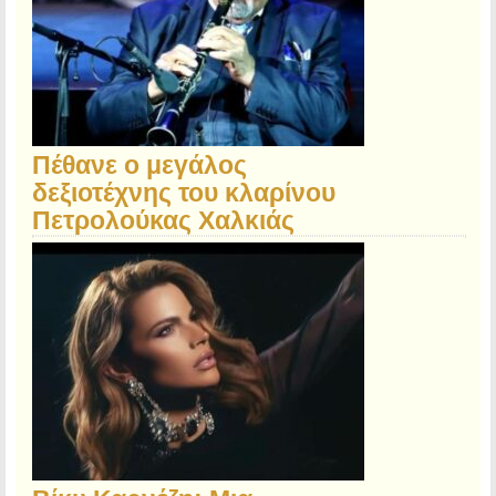
Πέθανε ο μεγάλος
δεξιοτέχνης του κλαρίνου
Πετρολούκας Χαλκιάς