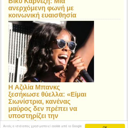
Βίκυ Καρνέζη: Μια
ανερχόμενη φωνή με
κοινωνική ευαισθησία
Η Αζιλία Μπανκς
ξεσήκωσε θύελλα: «Είμαι
Σιωνίστρια, κανένας
μαύρος δεν πρέπει να
υποστηρίζει την
Παλαιστίνη»
Αυτός ο ιστότοπος χρησιμοποιεί cookie από το Google
OK