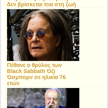
δεν βρίσκεται πια στη ζωή
Πέθανε ο θρύλος των
Black Sabbath Όζι
Όσμπορν σε ηλικία 76
ετών