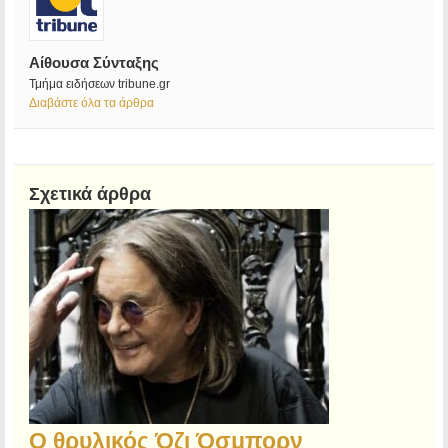
Αίθουσα Σύνταξης
Τμήμα ειδήσεων tribune.gr
Διαβάστε όλα τα άρθρα
Σχετικά άρθρα
Ο θρυλικός Όζι Όσμπορν