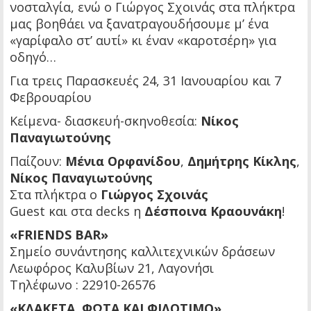
νοσταλγία, ενώ ο Γιώργος Σχοινάς στα πλήκτρα
μας βοηθάει να ξανατραγουδήσουμε μ’ ένα
«γαρίφαλο στ’ αυτί» κι έναν «καροτσέρη» για
οδηγό…
Για τρεις Παρασκευές 24, 31 Ιανουαρίου και 7
Φεβρουαρίου
Κείμενα- διασκευή-σκηνοθεσία:
Νίκος
Παναγιωτούνης
Παίζουν:
Μένια Ορφανίδου
,
Δημήτρης Κίκλης
,
Νίκος Παναγιωτούνης
Στα πλήκτρα ο
Γιώργος Σχοινάς
Guest και στα decks η
Δέσποινα Κραουνάκη
!
«FRIENDS BAR»
Σημείο συνάντησης καλλιτεχνικών δράσεων
Λεωφόρος Καλυβίων 21, Λαγονήσι
Τηλέφωνο : 22910-26576
«ΚΛΑΚΕΤΑ, ΦΩΤΑ ΚΑΙ ΦΙΛΟΤΙΜΟ»