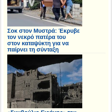
Σοκ στον Μυστρά: Έκρυβε
τον νεκρό πατέρα του
στον καταψύκτη για να
παίρνει τη σύνταξη