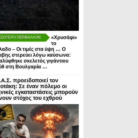
«Χρυσάφι»
ΣΣΟΤΕΡΟ ΠΕΡΙΒΑΛΛΟΝ
το
...
λαδο – Οι τιμές στα ύψη
Ο
αβης στερεύει λόγω καύσωνα:
λύφθηκε σκελετός γιγάντιου
...
ύθ στη Βουλγαρία
.Α.Σ. προειδοποιεί τον
οτάκη: Σε έναν πόλεμο οι
νικές εγκαταστάσεις μπορούν
ίνουν στόχος του εχθρού