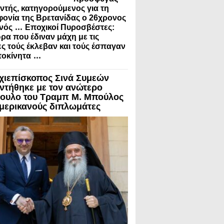
ντής, κατηγορούμενος για τη
ονία της Βρετανίδας ο 26χρονος
...
νός
Εποχικοί Πυροσβέστες:
ρα που έδιναν μάχη με τις
ς τούς έκλεβαν και τούς έσπαγαν
...
τοκίνητα
χιεπίσκοπος Σινά Συμεών
ντήθηκε με τον ανώτερο
ουλο του Τραμπ Μ. Μπούλος
Αμερικανούς διπλωμάτες