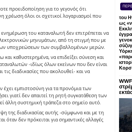
ΠΕΡΙ
οτε προειδοποίηση για το γεγονός ότι
νη χρέωση όλοι οι σχετικοί λογαριασμοί που
του Η
ως «ν
Εκκλη
η ενημέρωση του καταναλωτή δεν επιτρέπεται να
έγγρα
λεκτρονικών μηνυμάτων, από τη στιγμή που με
γενοκ
σύζυγ
 των υποχρεώσεων των συμβαλλομένων μερών.
Υόρκη
ω και καθυστερημένα, να επιδείξει σύνεση και
«παρα
ιστορ
καταναλωτών -ιδίως όλων εκείνων που δεν είναι
Κορσ
ι τις διαδικασίες που ακολουθεί- και να
WWF:
στρέ
ν έχει εμπιστοσύνη για τα προνόμια των
εκτά
σει γιατί δεν απαιτεί τη ρητή συγκατάθεση των
εί άλλη συστημική τράπεζα στο σημείο αυτό.
ψη της διαδικασίας αυτής -σύμφωνα και με τη
αι όταν δεν πρόκειται για σημαντικές αλλαγές