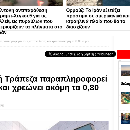
ντονη αντιπαράθεση
Ορμούζ: Το Ιράν εξετάζει
ραμπ-Χέγκσεθ για τις
πρόστιμα σε αμερικανικά και
λλείψεις πυραύλων που
ισραηλινά πλοία που θα το
εριορίζουν τα πλήγματα στο
διασχίζουν
ράν
αραπληροφορεί τους καταναλωτές και χρεώνει ακόμη τα 0,80 ευρώ
ή Τράπεζα παραπληροφορεί
δολα
αι χρεώνει ακόμη τα 0,80