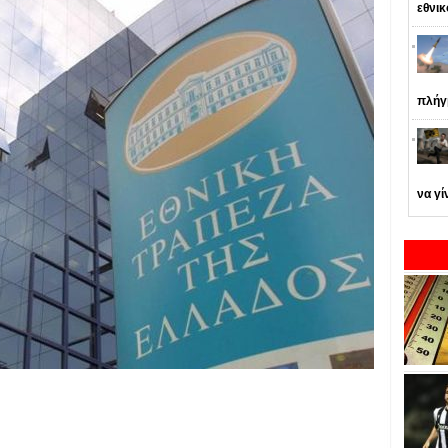
εθνι
πλήγ
να γί