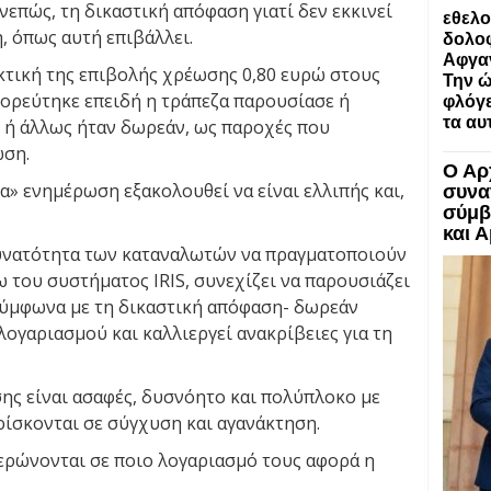
νεπώς, τη δικαστική απόφαση γιατί δεν εκκινεί
εθελο
, όπως αυτή επιβάλλει.
δολοφ
Αφγα
ακτική της επιβολής χρέωσης 0,80 ευρώ στους
Την ώ
ορεύτηκε επειδή η τράπεζα παρουσίασε ή
φλόγε
τα αυ
 ή άλλως ήταν δωρεάν, ως παροχές που
ωση.
Ο Αρ
α» ενημέρωση εξακολουθεί να είναι ελλιπής και,
συνα
σύμβ
και 
υνατότητα των καταναλωτών να πραγματοποιούν
 του συστήματος IRIS, συνεχίζει να παρουσιάζει
σύμφωνα με τη δικαστική απόφαση- δωρεάν
ογαριασμού και καλλιεργεί ανακρίβειες για τη
ης είναι ασαφές, δυσνόητο και πολύπλοκο με
ρίσκονται σε σύγχυση και αγανάκτηση.
μερώνονται σε ποιο λογαριασμό τους αφορά η