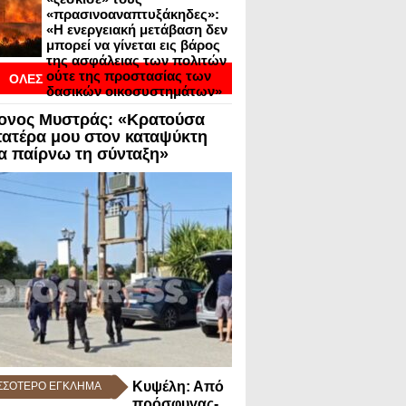
«πρασινοαναπτυξάκηδες»:
«Η ενεργειακή μετάβαση δεν
μπορεί να γίνεται εις βάρος
της ασφάλειας των πολιτών
ούτε της προστασίας των
ΟΛΕΣ
δασικών οικοσυστημάτων»
ΟΙ
ονος Μυστράς: «Κρατούσα
ΣΕΙΣ ΣΕ BLOGVIEW
πατέρα μου στον καταψύκτη
να παίρνω τη σύνταξη»
Κυψέλη: Από
ΣΣΟΤΕΡΟ ΕΓΚΛΗΜΑ
πρόσφυγας-