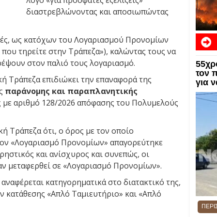
λόγο «για πρόσφατες εξελίξεις»
διαστρεβλώνοντας και αποσιωπώντας
τές, ως κατόχων του Λογαριασμού Προνομίων
που τηρείτε στην Τράπεζα»), καλώντας τους να
ρέψουν στον παλιό τους λογαριασμό.
55χρ
ΕΙΔΗ
τον 
κή Τράπεζα επιδιώκει την επαναφορά της
για 
ης
παράνομης και παραπλανητικής
ς με αριθμό 128/2026 απόφασης του Πολυμελούς
ή Τράπεζα ότι, ο όρος με τον οποίο
τον «Λογαριασμό Προνομίων» απαγορεύτηκε
ρηστικός και ανίσχυρος και συνεπώς, οι
χαν μεταφερθεί σε «Λογαριασμό Προνομίων».
η αναφέρεται κατηγορηματικά στο διατακτικό της,
ν κατάθεσης «Απλό Ταμιευτήριο» και «Απλό
ΠΕΡΙ