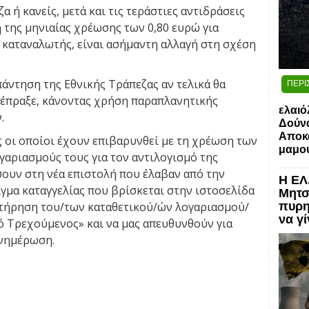
α ή κανείς, μετά και τις τεράστιες αντιδράσεις
ή της μηνιαίας χρέωσης των 0,80 ευρώ για
ο καταναλωτής, είναι ασήμαντη αλλαγή στη σχέση
άντηση της Εθνικής Τράπεζας αν τελικά θα
ΠΕΡΙ
σέπραξε, κάνοντας χρήση παραπλανητικής
ελαιό
.
Δούν
Αποκα
οι οποίοι έχουν επιβαρυνθεί με τη χρέωση των
μαμο
ογαριασμούς τους για τον αντιλογισμό της
ουν στη νέα επιστολή που έλαβαν από την
Η ΕΛ
γμα καταγγελίας που βρίσκεται στην ιστοσελίδα
Μητσ
ατήρηση του/των καταθετικού/ών λογαριασμού/
πυρη
να γ
ό Τρεχούμενος» και να μας απευθυνθούν για
ενημέρωση.