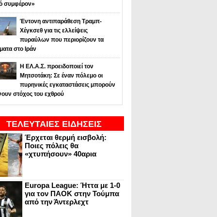
κό συμφέρον»
Έντονη αντιπαράθεση Τραμπ-
Χέγκσεθ για τις ελλείψεις
πυραύλων που περιορίζουν τα
ματα στο Ιράν
Η ΕΛ.Α.Σ. προειδοποιεί τον
Μητσοτάκη: Σε έναν πόλεμο οι
πυρηνικές εγκαταστάσεις μπορούν
νουν στόχος του εχθρού
ΤΕΛΕΥΤΑΙΕΣ ΕΙΔΗΣΕΙΣ
Έρχεται θερμή εισβολή:
Ποιες πόλεις θα
«χτυπήσουν» 40αρια
Europa League: Ήττα με 1-0
για τον ΠΑΟΚ στην Τούμπα
από την Άντερλεχτ