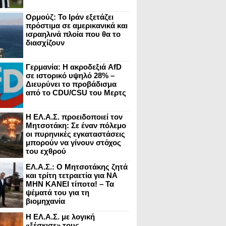
Ορμούζ: Το Ιράν εξετάζει
πρόστιμα σε αμερικανικά και
ισραηλινά πλοία που θα το
διασχίζουν
Γερμανία: Η ακροδεξιά AfD
σε ιστορικό υψηλό 28% –
Διευρύνει το προβάδισμα
από το CDU/CSU του Μερτς
Η ΕΛ.Α.Σ. προειδοποιεί τον
Μητσοτάκη: Σε έναν πόλεμο
οι πυρηνικές εγκαταστάσεις
μπορούν να γίνουν στόχος
του εχθρού
ΕΛ.Α.Σ.: Ο Μητσοτάκης ζητά
και τρίτη τετραετία για ΝΑ
ΜΗΝ ΚΑΝΕΙ τίποτα! – Τα
ψέματά του για τη
βιομηχανία
Η ΕΛ.Α.Σ. με λογική
«ξέσκισε» τους