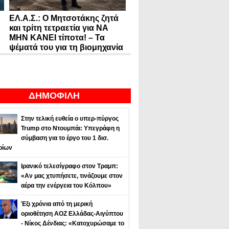
ΕΛ.Α.Σ.: Ο Μητσοτάκης ζητά
και τρίτη τετραετία για ΝΑ
ΜΗΝ ΚΑΝΕΙ τίποτα! – Τα
ψέματά του για τη βιομηχανία
ΔΗΜΟΦΙΛΗ
Στην τελική ευθεία ο υπερ-πύργος
Trump στο Ντουμπάι: Υπεγράφη η
σύμβαση για το έργο του 1 δισ.
ρίων
Ιρανικό τελεσίγραφο στον Τραμπ:
«Αν μας χτυπήσετε, τινάζουμε στον
αέρα την ενέργεια του Κόλπου»
Έξι χρόνια από τη μερική
οριοθέτηση ΑΟΖ Ελλάδας-Αιγύπτου
- Νίκος Δένδιας: «Κατοχυρώσαμε το