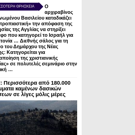
Ο
ΣΣΟΤΕΡΗ ΘΡΗΣΚΕΙΑ
αρχιραβίνος
νωμένου Βασιλείου καταδικάζει
τροπιαστική» την απόφαση της
σίας της Αγγλίας να στηρίξει
φο που κατηγορεί το Ισραήλ για
...
τονία
Διεθνής σάλος για τη
ο του Δημάρχου της Νέας
ς: Κατηγορείται για
ποίηση της χριστιανικής
ίας» σε πολυτελές σεμινάριο στην
...
ική
 Περισσότερα από 180.000
μματα καμένων δασικών
σεων σε λίγες μόλις μέρες