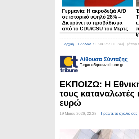
Γερμανία: Η ακροδεξιά AfD
Έ
σε ιστορικό υψηλό 28% –
Τ
Διευρύνει το προβάδισμα
ε
από το CDU/CSU του Μερτς
π
Ι
Αρχική
ΕΛΛΑΔΑ
ΕΚΠΟΙΖΩ: Η Εθνική Τράπεζα π
Αίθουσα Σύνταξης
Τμήμα ειδήσεων tribune.gr
ΕΚΠΟΙΖΩ: Η Εθνικ
τους καταναλωτές κ
ευρώ
19 Μαΐου 2026
, 22:28
|
Γράψτε το σχόλιο σας