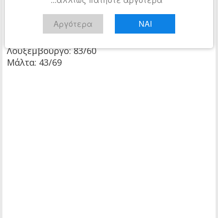
Αυστρία: 380/183
Φινλανδία: 420/200
Αργότερα
ΝΑΙ
Πορτογαλία: 360/230
Κύπρος: 140/56
Λουξεμβούργο: 83/60
Μάλτα: 43/69