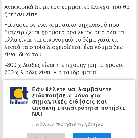
Αναφορικά δε με τον κομματικό έλεγχο που θα
ζητήσει είπε:
«Είμαστε σε ένα κομματικό μηχανισμό που
διαχειρίζεται χρήματα άρα εκτός από όλα τα
άλλα είναι και οικονομικό το θέμα γιατί τα
λεφτά τα οποία διαχειρίζεται ένα κόμμα δεν
είναι δικά του.
»800 χιλιάδες είναι η επιχορήγηση το χρόνο,
200 χιλιάδες είναι για τα ιδρύματα.
»Είναι μετά τα χρήματα τα οποία δίνουν οι
Εάν θέλετε να λαμβάνετε
βουλευτές γιατί αυτά φορολογούνται στους
ειδοποιήσεις μόνο για
βουλευτές.
σημαντικές ειδήσεις και
έκτακτη επικαιρότητα πατήστε
»Εμείς δίνουμε 1.500 το μήνα, 1.000€ τα παίρνει
ΝΑΙ
το κόμμα κατευθείαν από τη μισθοδοσία και τα
500€ είναι μαύρα σε ένα φάκελο.
...αλλιώς πατήστε αργότερα
»Δεν προβλέπεται πάνω από 1.000€, αν δείτε