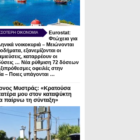
Eurostat:
ΣΣΟΤΕΡΗ ΟΙΚΟΝΟΜΙΑ
Φτώχεια για
ληνικά νοικοκυριά – Μειώνονται
σοδήματα, εξανεμίζονται οι
μιεύσεις, καταρρέουν οι
...
ύσεις
Νέα ρύθμιση 72 δόσεων
ηξιπρόθεσμες οφειλές στην
...
α – Ποιες υπάγονται
ονος Μυστράς: «Κρατούσα
πατέρα μου στον καταψύκτη
να παίρνω τη σύνταξη»