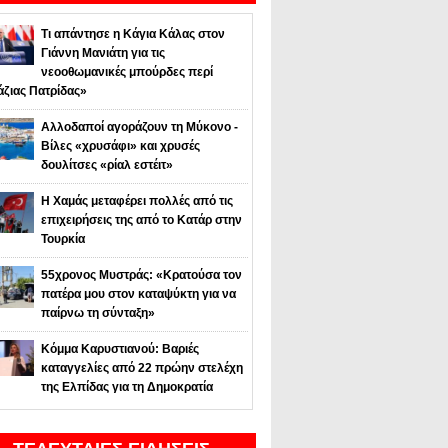
Τι απάντησε η Κάγια Κάλας στον
Γιάννη Μανιάτη για τις
νεοοθωμανικές μπούρδες περί
άζιας Πατρίδας»
Αλλοδαποί αγοράζουν τη Μύκονο -
Βίλες «χρυσάφι» και χρυσές
δουλίτσες «ρίαλ εστέιτ»
Η Χαμάς μεταφέρει πολλές από τις
επιχειρήσεις της από το Κατάρ στην
Τουρκία
55χρονος Μυστράς: «Κρατούσα τον
πατέρα μου στον καταψύκτη για να
παίρνω τη σύνταξη»
Κόμμα Καρυστιανού: Βαριές
καταγγελίες από 22 πρώην στελέχη
της Ελπίδας για τη Δημοκρατία