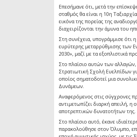
Επεσήμανε ότι, μετά την επίσκεψ
σταθμός θα είναι η 10η Ταξιαρχί
εικόνα της πορείας της αναδιορ
διαχειρίζονται την άμυνα του η
Στη συνέχεια, υπογράμμισε ότι 
ευρύτερης μεταρρύθμισης των Ε
2030», μαζί με τα εξοπλιστικά πρ
Στο πλαίσιο αυτών των αλλαγών,
Στρατιωτική Σχολή Ευελπίδων γι
οποίος σηματοδοτεί μια συνολι
Δυνάμεων.
Αναφερόμενος στις σύγχρονες πρ
αντιμετωπίζει διαρκή απειλή, η 
αποτρεπτικών δυνατοτήτων της.
Στο πλαίσιο αυτό, έκανε ιδιαίτερ
παρακολούθησε στον Όλυμπο, επι
εποχή αμυντικής ισχύος, με τις 