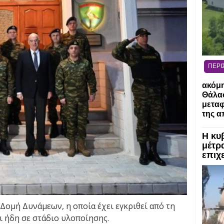
ΠΕΡΙ
ακόμη
Θάλασ
μεταφ
της α
Η κυ
μέτρα
επιχε
Δομή Δυνάμεων, η οποία έχει εγκριθεί από τη
ι ήδη σε στάδιο υλοποίησης.