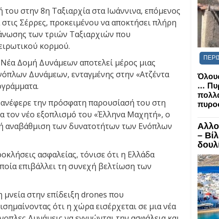
ή του στην 8η Ταξιαρχία στα Ιωάννινα, επόμενος
α στις Σέρρες, προκειμένου να αποκτήσει πλήρη
γάνωσης των τριών Ταξιαρχιών που
πειρωτικού κορμού.
ΠΕΡΙ
η Νέα Δομή Δυνάμεων αποτελεί μέρος μιας
νόπλων Δυνάμεων, ενταγμένης στην «Ατζέντα
Όλους
ογράμματα.
...
Πυ
πολλα
 ανέφερε την πρόσφατη παρουσίασή του στη
πυροσ
α τον νέο εξοπλισμό του «Έλληνα Μαχητή», ο
κή αναβάθμιση των δυνατοτήτων των Ενόπλων
Αλλο
– Βί
δουλί
οκλήσεις ασφαλείας, τόνισε ότι η Ελλάδα
οποία επιβάλλει τη συνεχή βελτίωση των
η μνεία στην επίδειξη drones που
σημαίνοντας ότι η χώρα εισέρχεται σε μια νέα
Ένοπλες Δυνάμεις να εγγυώνται την ασφάλεια και