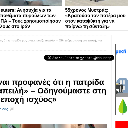
euters: Ανησυχία για τα
55χρονος Μυστράς:
ποθέματα πυραύλων των
«Κρατούσα τον πατέρα μου
ΠΑ – Τους χρησιμοποίησαν
στον καταψύκτη για να
λους στο Ιράν
παίρνω τη σύνταξη»
ές ότι η πατρίδα μας αντιμετωπίζει απειλή» – Οδηγούμαστε στη νέα εποχή, «σε
ναι προφανές ότι η πατρίδα
 απειλή» – Οδηγούμαστε στη
 εποχή ισχύος»
ο σας