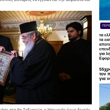
ΠΕΡΙ
τα ελ
τα ει
αποτα
επενδ
για λ
Εφορί
55χρ
τον 
για 
ψης στη 9η Ταξιαρχία, ο Υπουργός έγινε δεκτός