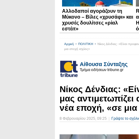
Αλλοδαποί αγοράζουν τη
R
Μύκονο – Βίλες «χρυσάφι» και
α
χρυσές δουλίτσες «ρίαλ
Η
εστέιτ»
ό
Αρχική
ΠΟΛΙΤΙΚΗ
Νίκος Δένδιας: «Είναι προφαν
μια εποχή ισχύος»
Αίθουσα Σύνταξης
Τμήμα ειδήσεων tribune.gr
Νίκος Δένδιας: «Εί
μας αντιμετωπίζει
νέα εποχή, «σε μια
8 Φεβρουαρίου 2025
, 09:25
|
Γράψτε το σχόλι