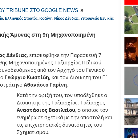
ΤΟΥ TRIBUNE ΣΤΟ GOOGLE NEWS
ία
,
Ελληνικός Στρατός
,
Κοζάνη
,
Νίκος Δένδιας
,
Υπουργείο Εθνικής
κής Άμυνας στη 9η Μηχανοποιημένη
ος Δένδιας
, επισκέφθηκε την Παρασκευή 7
 9ης Μηχανοποιημένης Ταξιαρχίας Πεζικού
συνοδευόμενος από τον Αρχηγό του Γενικού
γο
Γεώργιο Κωστίδη
, και τον Διοικητή του Γ΄
ιστράτηγο
Αθανάσιο Γαρίνη
.
Κατά την άφιξή του, τον υποδέχθηκε ο
Διοικητής της Ταξιαρχίας, Ταξίαρχος
Αναστάσιος Βασιλείου
, ο οποίος τον
ενημέρωσε σχετικά με την αποστολή και
τις επιχειρησιακές δυνατότητες του
Σχηματισμού.