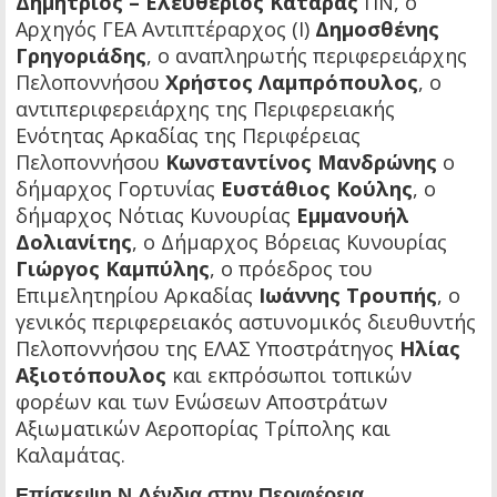
Δημήτριος – Ελευθέριος Κατάρας
ΠΝ, ο
Αρχηγός ΓΕΑ Αντιπτέραρχος (Ι)
Δημοσθένης
Γρηγοριάδης
, ο αναπληρωτής περιφερειάρχης
Πελοποννήσου
Χρήστος Λαμπρόπουλος
, ο
αντιπεριφερειάρχης της Περιφερειακής
Ενότητας Αρκαδίας της Περιφέρειας
Πελοποννήσου
Κωνσταντίνος Μανδρώνης
ο
δήμαρχος Γορτυνίας
Ευστάθιος Κούλης
, ο
δήμαρχος Νότιας Κυνουρίας
Εμμανουήλ
Δολιανίτης
, ο Δήμαρχος Βόρειας Κυνουρίας
Γιώργος Καμπύλης
, ο πρόεδρος του
Επιμελητηρίου Αρκαδίας
Ιωάννης Τρουπής
, ο
γενικός περιφερειακός αστυνομικός διευθυντής
Πελοποννήσου της ΕΛΑΣ Υποστράτηγος
Ηλίας
Αξιοτόπουλος
και εκπρόσωποι τοπικών
φορέων και των Ενώσεων Αποστράτων
Αξιωματικών Αεροπορίας Τρίπολης και
Καλαμάτας.
Επίσκεψη Ν.Δένδια στην Περιφέρεια