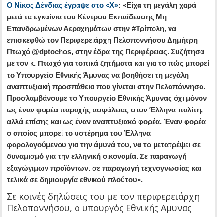
Ο Νίκος Δένδιας έγραψε στο «Χ»
: «Είχα τη μεγάλη χαρά
μετά τα εγκαίνια του Κέντρου Εκπαίδευσης Μη
Επανδρωμένων Αεροχημάτων στην #Τρίπολη, να
επισκεφθώ τον Περιφερειάρχη Πελοποννήσου Δημήτρη
Πτωχό @dptochos, στην έδρα της Περιφέρειας. Συζήτησα
με τον κ. Πτωχό για τοπικά ζητήματα και για το πώς μπορεί
το Υπουργείο Εθνικής Άμυνας να βοηθήσει τη μεγάλη
αναπτυξιακή προσπάθεια που γίνεται στην Πελοπόννησο.
Προσλαμβάνουμε το Υπουργείο Εθνικής Άμυνας όχι μόνον
ως έναν φορέα παροχής ασφάλειας στον Έλληνα πολίτη,
αλλά επίσης και ως έναν αναπτυξιακό φορέα. Έναν φορέα
ο οποίος μπορεί το υστέρημα του Έλληνα
φορολογούμενου για την άμυνά του, να το μετατρέψει σε
δυναμισμό για την ελληνική οικονομία. Σε παραγωγή
εξαγώγιμων προϊόντων, σε παραγωγή τεχνογνωσίας και
τελικά σε δημιουργία εθνικού πλούτου».
Σε κοινές δηλώσεις του με τον περιφερειάρχη
Πελοποννήσου, ο υπουργός Εθνικής Αμυνας