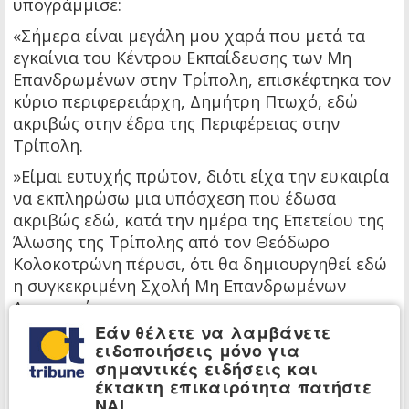
υπογράμμισε:
«Σήμερα είναι μεγάλη μου χαρά που μετά τα
εγκαίνια του Κέντρου Εκπαίδευσης των Μη
Επανδρωμένων στην Τρίπολη, επισκέφτηκα τον
κύριο περιφερειάρχη, Δημήτρη Πτωχό, εδώ
ακριβώς στην έδρα της Περιφέρειας στην
Τρίπολη.
»Είμαι ευτυχής πρώτον, διότι είχα την ευκαιρία
να εκπληρώσω μια υπόσχεση που έδωσα
ακριβώς εδώ, κατά την ημέρα της Επετείου της
Άλωσης της Τρίπολης από τον Θεόδωρο
Κολοκοτρώνη πέρυσι, ότι θα δημιουργηθεί εδώ
η συγκεκριμένη Σχολή Μη Επανδρωμένων
Αεροχημάτων.
Εάν θέλετε να λαμβάνετε
»Μια Σχολή πολύ σημαντική για την “Ατζέντα
ειδοποιήσεις μόνο για
2030”, τη μεταρρύθμιση των ελληνικών
σημαντικές ειδήσεις και
Ενόπλων Δυνάμεων, τη μετάβαση στη νέα
έκτακτη επικαιρότητα πατήστε
ΝΑΙ
εποχή.