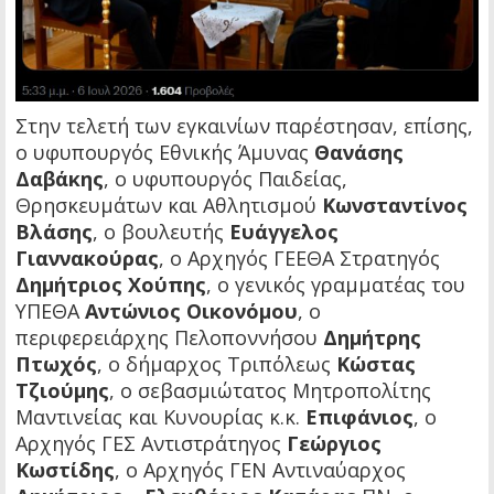
Στην τελετή των εγκαινίων παρέστησαν, επίσης,
ο υφυπουργός Εθνικής Άμυνας
Θανάσης
Δαβάκης
, ο υφυπουργός Παιδείας,
Θρησκευμάτων και Αθλητισμού
Κωνσταντίνος
Βλάσης
, ο βουλευτής
Ευάγγελος
Γιαννακούρας
, ο Αρχηγός ΓΕΕΘΑ Στρατηγός
Δημήτριος Χούπης
, ο γενικός γραμματέας του
ΥΠΕΘΑ
Αντώνιος Οικονόμου
, ο
περιφερειάρχης Πελοποννήσου
Δημήτρης
Πτωχός
, ο δήμαρχος Τριπόλεως
Κώστας
Τζιούμης
, ο σεβασμιώτατος Μητροπολίτης
Μαντινείας και Κυνουρίας κ.κ.
Επιφάνιος
, ο
Αρχηγός ΓΕΣ Αντιστράτηγος
Γεώργιος
Κωστίδης
, ο Αρχηγός ΓΕΝ Αντιναύαρχος