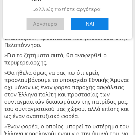
»Από εκεί και πέρα, όμως, είχα την ευχέρεια να
...αλλιώς πατήστε αργότερα
μιλήσω με τον περιφερειάρχη για τοπικά
ζητήματα, για το πώς μπορεί το υπουργείο
Αργότερα
ΝΑΙ
Εθνικής Άμυνας να βοηθήσει τη μεγάλη
αναπτυξιακή προσπάθεια που γίνεται εδώ στην
Πελοπόννησο.
»Για τα ζητήματα αυτά, θα αναφερθεί ο
περιφερειάρχης.
»Θα ήθελα όμως να σας πω ότι εμείς
προσλαμβάνουμε το υπουργείο Εθνικής Άμυνας
όχι μόνον ως έναν φορέα παροχής ασφάλειας
στον Έλληνα πολίτη και προστασίας των
συνταγματικών δικαιωμάτων της πατρίδας μας,
του συνταγματικού μας χώρου, αλλά επίσης και
ως έναν αναπτυξιακό φορέα.
»Έναν φορέα, ο οποίος μπορεί το υστέρημα του
Έλληνα φορολογούμενου για την άμυνά του, να