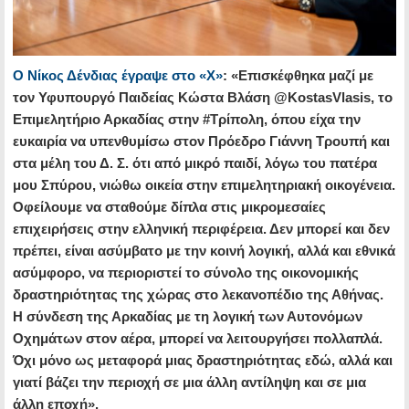
Ο Νίκος Δένδιας έγραψε στο «Χ»
: «Επισκέφθηκα μαζί με
τον Υφυπουργό Παιδείας Κώστα Βλάση @KostasVlasis, το
Επιμελητήριο Αρκαδίας στην #Τρίπολη, όπου είχα την
ευκαιρία να υπενθυμίσω στον Πρόεδρο Γιάννη Τρουπή και
στα μέλη του Δ. Σ. ότι από μικρό παιδί, λόγω του πατέρα
μου Σπύρου, νιώθω οικεία στην επιμελητηριακή οικογένεια.
Οφείλουμε να σταθούμε δίπλα στις μικρομεσαίες
επιχειρήσεις στην ελληνική περιφέρεια. Δεν μπορεί και δεν
πρέπει, είναι ασύμβατο με την κοινή λογική, αλλά και εθνικά
ασύμφορο, να περιοριστεί το σύνολο της οικονομικής
δραστηριότητας της χώρας στο λεκανοπέδιο της Αθήνας.
Η σύνδεση της Αρκαδίας με τη λογική των Αυτονόμων
Οχημάτων στον αέρα, μπορεί να λειτουργήσει πολλαπλά.
Όχι μόνο ως μεταφορά μιας δραστηριότητας εδώ, αλλά και
γιατί βάζει την περιοχή σε μια άλλη αντίληψη και σε μια
άλλη εποχή».