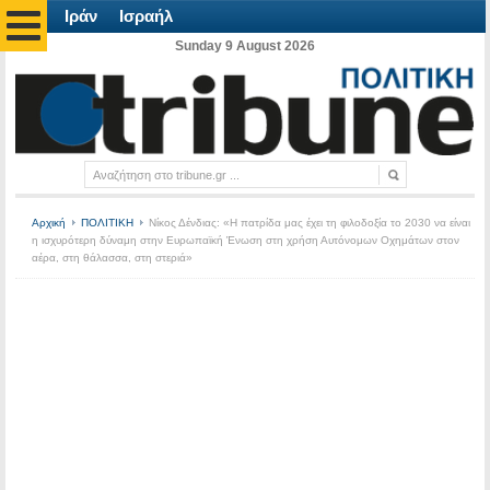
Ιράν
Ισραήλ
Sunday 9 August 2026
Αρχική
ΠΟΛΙΤΙΚΗ
Νίκος Δένδιας: «Η πατρίδα μας έχει τη φιλοδοξία το 2030 να είναι
η ισχυρότερη δύναμη στην Ευρωπαϊκή Ένωση στη χρήση Αυτόνομων Οχημάτων στον
αέρα, στη θάλασσα, στη στεριά»