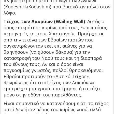
πλησιέστερο σημείο στο «Άγιο των Αγίων»
(Kodesh HaKodashim) που βρισκόταν πάνω στον
λόφο.
Τείχος των Δακρύων (Wailing Wall)
: Αυτός ο
όρος επικράτησε κυρίως από τους Ευρωπαίους
περιηγητές και τους Χριστιανούς. Προέρχεται
από την εικόνα των Εβραίων πιστών που
συγκεντρώνονταν εκεί επί αιώνες για να
θρηνήσουν (να χύσουν δάκρυα) για την
καταστροφή του Ναού τους και τη διασπορά
του έθνους τους. Αν και ο όρος είναι
παγκοσμίως γνωστός, πολλοί θρησκευόμενοι
Εβραίοι προτιμούν το «Δυτικό Τείχος»,
θεωρώντας ότι το «Τείχος των Δακρύων»
εμπεριέχει μια χροιά υποτίμησης ή εστιάζει
μόνο στην οδύνη του παρελθόντος.
Είναι σημαντικό να κατανοήσουμε ότι το τείχος
αυτό δεν ήταν μέρος του κυρίως ναού, αλλά