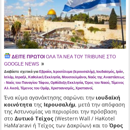
ΔΕΙΤΕ ΠΡΩΤΟΙ
ΟΛΑ ΤΑ ΝΕΑ ΤΟΥ TRIBUNE ΣΤΟ
GOOGLE NEWS
Διαβάστε σχετικά για
Εβραίοι
,
Ιεροσόλυμα (Ιερουσαλήμ)
,
Ιουδαϊσμός
,
Ιράν
,
Ισλάμ
,
Ισραήλ
,
Καθολική Εκκλησία
,
Μουσουλμάνοι
,
Ναός της Αναστάσεως
- Ναός του Παναγίου Τάφου
,
Ορθόδοξη Εκκλησία
,
Όρος του Ναού
,
Τέμενος
Αλ Ακσά
,
Τέμενος του Ομάρ
,
Χριστιανισμός
,
Χριστιανοί
,
Ένα κύμα αγανάκτησης σαρώνει την
ιουδαϊκή
κοινότητα
της
Ιερουσαλήμ
, μετά την απόφαση
της Αστυνομίας να περιορίσει την πρόσβαση
στο
Δυτικό Τείχος
(Western Wall / HaKotel
HaMa’aravi ή Τείχος των Δακρύων) και το
Όρος