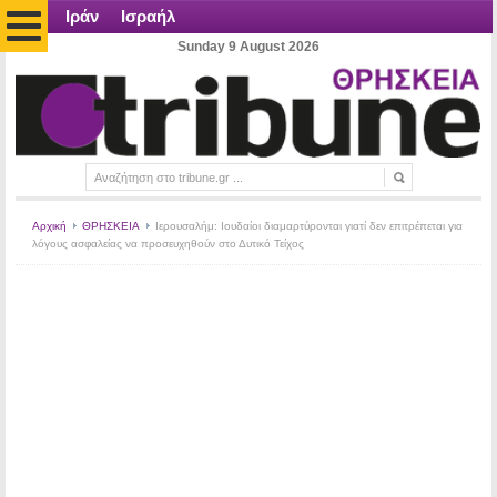
Ιράν
Ισραήλ
Sunday 9 August 2026
Αρχική
ΘΡΗΣΚΕΙΑ
Ιερουσαλήμ: Ιουδαίοι διαμαρτύρονται γιατί δεν επιτρέπεται για
λόγους ασφαλείας να προσευχηθούν στο Δυτικό Τείχος