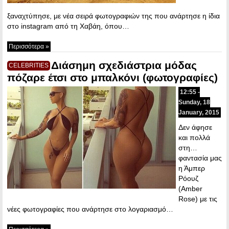
ξαναχτύπησε, με νέα σειρά φωτογραφιών της που ανάρτησε η ίδια
στο instagram από τη Χαβάη, όπου…
Περισσότερα »
Διάσημη σχεδιάστρια μόδας
CELEBRITIES
πόζαρε έτσι στο μπαλκόνι (φωτογραφίες)
12:55 -
Sunday, 18
January, 2015
Δεν άφησε
και πολλά
στη…
φαντασία μας
η Άμπερ
Ρόουζ
(Amber
Rose) με τις
νέες φωτογραφίες που ανάρτησε στο λογαριασμό…