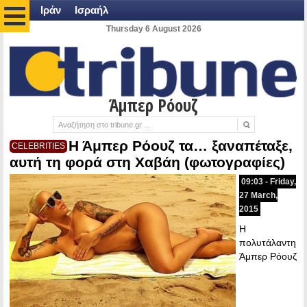
Ιράν
Ισραήλ
Thursday 6 August 2026
Άμπερ Ρόουζ
Η Άμπερ Ρόουζ τα… ξαναπέταξε,
CELEBRITIES
αυτή τη φορά στη Χαβάη (φωτογραφίες)
09:03 - Friday,
27 March,
2015
Η
πολυτάλαντη
Άμπερ Ρόουζ