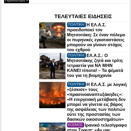
Περισσότερα »
ΤΕΛΕΥΤΑΙΕΣ ΕΙΔΗΣΕΙΣ
Η ΕΛ.Α.Σ.
ΠΟΛΙΤΙΚΗ:
προειδοποιεί τον
Μητσοτάκη: Σε έναν πόλεμο
οι πυρηνικές εγκαταστάσεις
μπορούν να γίνουν στόχος
του εχθρού
ΕΛ.Α.Σ.: Ο
ΠΟΛΙΤΙΚΗ:
Μητσοτάκης ζητά και τρίτη
τετραετία για ΝΑ ΜΗΝ
ΚΑΝΕΙ τίποτα! – Τα ψέματά
του για τη βιομηχανία
Η ΕΛ.Α.Σ. με λογική
ΠΟΛΙΤΙΚΗ:
«ξέσκισε» τους
«πρασινοαναπτυξάκηδες»:
«Η ενεργειακή μετάβαση δεν
μπορεί να γίνεται εις βάρος
της ασφάλειας των πολιτών
ούτε της προστασίας των
δασικών οικοσυστημάτων»
Ιρανικό τελεσίγραφο
ΚΟΣΜΟΣ:
στον Τραμπ: «Αν μας