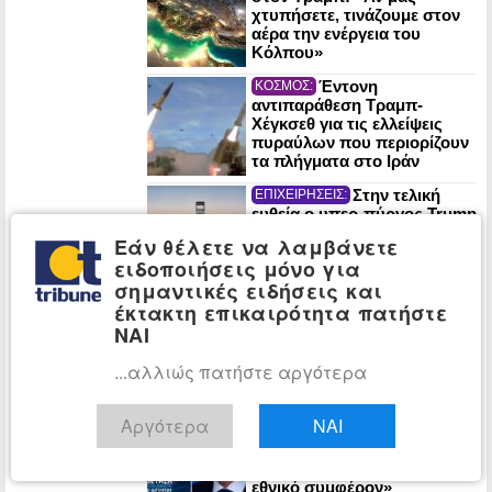
χτυπήσετε, τινάζουμε στον
αέρα την ενέργεια του
Κόλπου»
Έντονη
ΚΟΣΜΟΣ:
αντιπαράθεση Τραμπ-
Χέγκσεθ για τις ελλείψεις
πυραύλων που περιορίζουν
τα πλήγματα στο Ιράν
Στην τελική
ΕΠΙΧΕΙΡΗΣΕΙΣ:
ευθεία ο υπερ-πύργος Trump
στο Ντουμπάι: Υπεγράφη η
Εάν θέλετε να λαμβάνετε
σύμβαση για το έργο του 1
ειδοποιήσεις μόνο για
δισ. δολαρίων
σημαντικές ειδήσεις και
Χάρης Δούκας: «Η
ΕΛΛΑΔΑ:
έκτακτη επικαιρότητα πατήστε
καθαριότητα της Αθήνας
ΝΑΙ
είναι μάχη διαρκείας – Νέα
σχέδια και ομάδες ταχείας
...αλλιώς πατήστε αργότερα
παρέμβασης»
Έξι χρόνια από τη
ΠΟΛΙΤΙΚΗ:
Αργότερα
ΝΑΙ
μερική οριοθέτηση ΑΟΖ
Ελλάδας-Αιγύπτου – Νίκος
Δένδιας: «Κατοχυρώσαμε το
εθνικό συμφέρον»