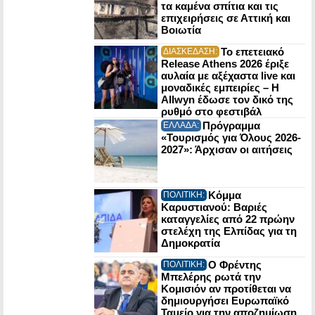
τα καμένα σπίτια και τις
επιχειρήσεις σε Αττική και
Βοιωτία
Το επετειακό
ΔΙΑΣΚΕΔΑΣΗ:
Release Athens 2026 έριξε
αυλαία με αξέχαστα live και
μοναδικές εμπειρίες – Η
Allwyn έδωσε τον δικό της
ρυθμό στο φεστιβάλ
Πρόγραμμα
ΕΛΛΑΔΑ:
«Τουρισμός για Όλους 2026-
2027»: Άρχισαν οι αιτήσεις
Κόμμα
ΠΟΛΙΤΙΚΗ:
Καρυστιανού: Βαριές
καταγγελίες από 22 πρώην
στελέχη της Ελπίδας για τη
Δημοκρατία
Ο Φρέντης
ΠΟΛΙΤΙΚΗ:
Μπελέρης ρωτά την
Κομισιόν αν προτίθεται να
δημιουργήσει Ευρωπαϊκό
Ταμείο για την αποζημίωση