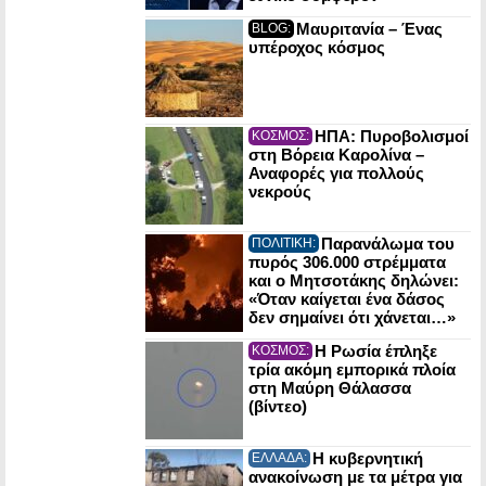
Μαυριτανία – Ένας
BLOG:
υπέροχος κόσμος
ΗΠΑ: Πυροβολισμοί
ΚΟΣΜΟΣ:
στη Βόρεια Καρολίνα –
Αναφορές για πολλούς
νεκρούς
Παρανάλωμα του
ΠΟΛΙΤΙΚΗ:
πυρός 306.000 στρέμματα
και ο Μητσοτάκης δηλώνει:
«Όταν καίγεται ένα δάσος
δεν σημαίνει ότι χάνεται…»
Η Ρωσία έπληξε
ΚΟΣΜΟΣ:
τρία ακόμη εμπορικά πλοία
στη Μαύρη Θάλασσα
(βίντεο)
Η κυβερνητική
ΕΛΛΑΔΑ:
ανακοίνωση με τα μέτρα για