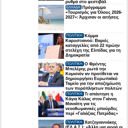
ρυθμό στο φεστιβάλ
Πρόγραμμα
ΕΛΛΑΔΑ:
«Τουρισμός για Όλους 2026-
2027»: Άρχισαν οι αιτήσεις
Κόμμα
ΠΟΛΙΤΙΚΗ:
Καρυστιανού: Βαριές
καταγγελίες από 22 πρώην
στελέχη της Ελπίδας για τη
Δημοκρατία
Ο Φρέντης
ΠΟΛΙΤΙΚΗ:
Μπελέρης ρωτά την
Κομισιόν αν προτίθεται να
δημιουργήσει Ευρωπαϊκό
Ταμείο για την αποζημίωση
των πυρόπληκτων πολιτών
Τι απάντησε η
ΠΟΛΙΤΙΚΗ:
Κάγια Κάλας στον Γιάννη
Μανιάτη για τις
νεοοθωμανικές μπούρδες
περί «Γαλάζιας Πατρίδας»
Χατζηγιαννάκης
ΠΟΛΙΤΙΚΗ:
(ΕΛ.Α.Σ.): «Άλλη μια φορά οι