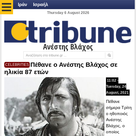
Ιράν
Ισραήλ
Thursday 6 August 2026
Ανέστης Βλάχος
Πέθανε ο Ανέστης Βλάχος σε
CELEBRITIES
ηλικία 87 ετών
11:02 -
Tuesday, 24
August, 2021
Πέθανε
σήμερα Τρίτη
ο ηθοποιός
Ανέστης
Βλάχος, ο
οποίος