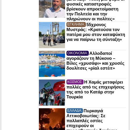
φυσικές καταστροφές
βρίσκουν απροετοίμαστη
την Πολιτεία και την
πληρώνουν οι πολίτες»
55χρονος
ΕΓΚΛΗΜΑ:
Μυστράς: «Κρατούσα τον
πατέρα μου στον καταψύκτη
για να παίρνω τη σύνταξη»
Αλλοδαποί
ΟΙΚΟΝΟΜΙΑ:
αγοράζουν τη Μύκονο –
Βίλες «χρυσάφι» και χρυσές
δουλίτσες «ρίαλ εστέιτ»
Η Χαμάς μεταφέρει
ΚΟΣΜΟΣ:
πολλές από τις επιχειρήσεις
της από το Κατάρ στην
Τουρκία
Πυρκαγιά
ΕΛΛΑΔΑ:
Αττικοβοιωτίας: Σε
πολλαπλές εστίες
επιχειρούν οι