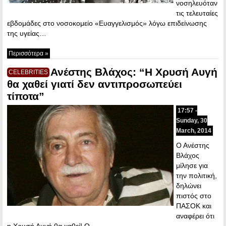
νοσηλευόταν
τις τελευταίες
εβδομάδες στο νοσοκομείο «Ευαγγελισμός» λόγω επιδείνωσης
της υγείας…
Περισσότερα »
Ανέστης Βλάχος: “Η Χρυσή Αυγή
CELEBRITIES
θα χαθεί γιατί δεν αντιπροσωπεύει
τίποτα”
17:57 -
Sunday, 30
March, 2014
Ο Ανέστης
Βλάχος
μίλησε για
την πολιτική,
δηλώνει
πιστός στο
ΠΑΣΟΚ και
αναφέρει ότι
η Χρυσή Αυγή θα χαθεί! Ο…