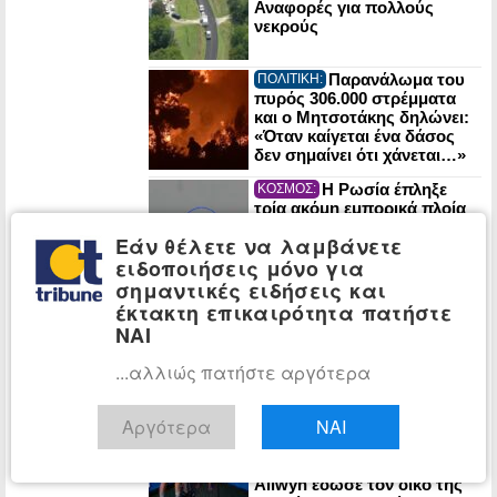
Αναφορές για πολλούς
νεκρούς
Παρανάλωμα του
ΠΟΛΙΤΙΚΗ:
πυρός 306.000 στρέμματα
και ο Μητσοτάκης δηλώνει:
«Όταν καίγεται ένα δάσος
δεν σημαίνει ότι χάνεται…»
Η Ρωσία έπληξε
ΚΟΣΜΟΣ:
τρία ακόμη εμπορικά πλοία
στη Μαύρη Θάλασσα
Εάν θέλετε να λαμβάνετε
(Βίντεο)
ειδοποιήσεις μόνο για
σημαντικές ειδήσεις και
Η κυβερνητική
ΕΛΛΑΔΑ:
έκτακτη επικαιρότητα πατήστε
ανακοίνωση με τα μέτρα για
ΝΑΙ
τα καμένα σπίτια και τις
επιχειρήσεις σε Αττική και
...αλλιώς πατήστε αργότερα
Βοιωτία
Το επετειακό
ΔΙΑΣΚΕΔΑΣΗ:
Αργότερα
ΝΑΙ
Release Athens 2026 έριξε
αυλαία με αξέχαστα live και
μοναδικές εμπειρίες – Η
Allwyn έδωσε τον δικό της