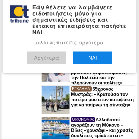
Κομισιόν αν προτίθεται να
Εάν θέλετε να λαμβάνετε
δημιουργήσει Ευρωπαϊκό
ειδοποιήσεις μόνο για
Ταμείο για την αποζημίωση
σημαντικές ειδήσεις και
των πυρόπληκτων πολιτών
έκτακτη επικαιρότητα πατήστε
Τι απάντησε η
ΠΟΛΙΤΙΚΗ:
ΝΑΙ
Κάγια Κάλας στον Γιάννη
Μανιάτη για τις
νεοοθωμανικές μπούρδες
...αλλιώς πατήστε αργότερα
περί «Γαλάζιας Πατρίδας»
Χατζηγιαννάκης
ΠΟΛΙΤΙΚΗ:
Αργότερα
ΝΑΙ
(ΕΛ.Α.Σ.): «Άλλη μια φορά οι
φυσικές καταστροφές
βρίσκουν απροετοίμαστη
την Πολιτεία και την
πληρώνουν οι πολίτες»
55χρονος
ΕΓΚΛΗΜΑ:
Μυστράς: «Κρατούσα τον
πατέρα μου στον καταψύκτη
για να παίρνω τη σύνταξη»
Αλλοδαποί
ΟΙΚΟΝΟΜΙΑ:
αγοράζουν τη Μύκονο –
Βίλες «χρυσάφι» και χρυσές
δουλίτσες «ρίαλ εστέιτ»