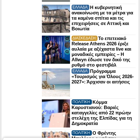
Η κυβερνητική
ΕΛΛΑΔΑ:
ανακοίνωση με τα μέτρα για
τα καμένα σπίτια και τις
επιχειρήσεις σε Αττική και
Βοιωτία
Το επετειακό
ΔΙΑΣΚΕΔΑΣΗ:
Release Athens 2026 έριξε
αυλαία με αξέχαστα live και
μοναδικές εμπειρίες – Η
Allwyn έδωσε τον δικό της
ρυθμό στο φεστιβάλ
Πρόγραμμα
ΕΛΛΑΔΑ:
«Τουρισμός για Όλους 2026-
2027»: Άρχισαν οι αιτήσεις
Κόμμα
ΠΟΛΙΤΙΚΗ:
Καρυστιανού: Βαριές
καταγγελίες από 22 πρώην
στελέχη της Ελπίδας για τη
Δημοκρατία
Ο Φρέντης
ΠΟΛΙΤΙΚΗ:
Μπελέρης ρωτά την