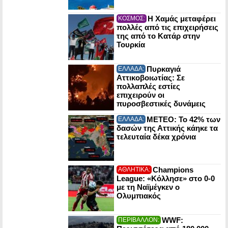
Η Χαμάς μεταφέρει
ΚΟΣΜΟΣ:
πολλές από τις επιχειρήσεις
της από το Κατάρ στην
Τουρκία
Πυρκαγιά
ΕΛΛΑΔΑ:
Αττικοβοιωτίας: Σε
πολλαπλές εστίες
επιχειρούν οι
πυροσβεστικές δυνάμεις
ΜΕΤΕΟ: Το 42% των
ΕΛΛΑΔΑ:
δασών της Αττικής κάηκε τα
τελευταία δέκα χρόνια
Champions
ΑΘΛΗΤΙΚΑ:
League: «Κόλλησε» στο 0-0
με τη Ναϊμέγκεν ο
Ολυμπιακός
WWF:
ΠΕΡΙΒΑΛΛΟΝ: