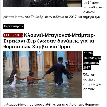
τη 14χρονη
Σαμάνθα, ένα
σκυλάκι
ράτσας Κοτόν ντε Τουλεάρ, όταν πέθανε το 2017 και σήμερα έχει…
Περισσότερα »
Κλούνεϊ-Μπιγιονσέ-Μπίμπερ-
CELEBRITIES
Στρέιζαντ-Σερ ένωσαν δυνάμεις για τα
θύματα των Χάρβεϊ και Ίρμα
10:26 -
Thursday, 14
September,
2017
Όλοι οι
αστέρες
συμμετείχαν
σε έναν
τηλεμαραθώνιο που διοργανώθηκε για τη στήριξη των θυμάτων