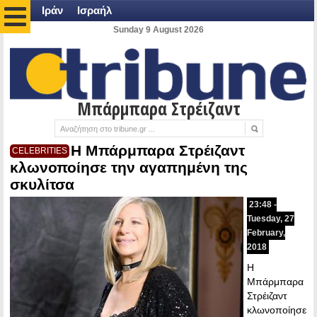
Ιράν
Ισραήλ
Sunday 9 August 2026
Μπάρμπαρα Στρέιζαντ
Η Μπάρμπαρα Στρέιζαντ
CELEBRITIES
κλωνοποίησε την αγαπημένη της
σκυλίτσα
23:48 -
Tuesday, 27
February,
2018
Η
Μπάρμπαρα
Στρέιζαντ
κλωνοποίησε