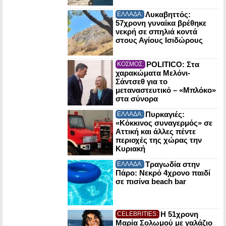
Λυκαβηττός:
ΕΛΛΑΔΑ:
57χρονη γυναίκα βρέθηκε
νεκρή σε σπηλιά κοντά
στους Αγίους Ισιδώρους
POLITICO: Στα
ΚΟΣΜΟΣ:
χαρακώματα Μελόνι-
Σάντσεθ για το
μεταναστευτικό – «Μπλόκο»
στα σύνορα
Πυρκαγιές:
ΕΛΛΑΔΑ:
«Κόκκινος συναγερμός» σε
Αττική και άλλες πέντε
περιοχές της χώρας την
Κυριακή
Τραγωδία στην
ΕΛΛΑΔΑ:
Πάρο: Νεκρό 4χρονο παιδί
σε πισίνα beach bar
Η 51χρονη
CELEBRITIES:
Μαρία Σολωμού με γαλάζιο