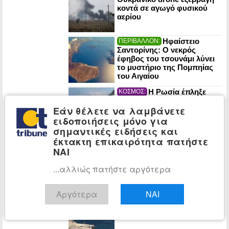
κοντά σε αγωγό φυσικού
αερίου
Ηφαίστειο
ΠΕΡΙΒΑΛΛΟΝ:
Σαντορίνης: Ο νεκρός
έφηβος του τσουνάμι λύνει
το μυστήριο της Πομπηίας
του Αιγαίου
Η Ρωσία έπληξε
ΚΟΣΜΟΣ:
πλοία και στρατιωτικές
Εάν θέλετε να λαμβάνετε
εγκαταστάσεις που
υποστηρίζουν την Ουκρανία
ειδοποιήσεις μόνο για
σε Οδησσό και Μικολάιφ
σημαντικές ειδήσεις και
έκτακτη επικαιρότητα πατήστε
NYT: «Ψυχρός
ΚΟΣΜΟΣ:
ΝΑΙ
πόλεμος» στο διάστημα –
Μάχες για βάσεις και
...αλλιώς πατήστε αργότερα
φυσικούς πόρους στη
Σελήνη
Αργότερα
ΝΑΙ
Ομάν: «Θετικές» οι
ΚΟΣΜΟΣ:
συνομιλίες με το Ιράν για τα
Στενά του Ορμούζ