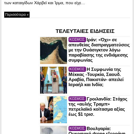
των καταιγίδων Χάρβεϊ και Ίρμα, που είχε…
Περισσότερα »
ΤΕΛΕΥΤΑΙΕΣ ΕΙΔΗΣΕΙΣ
Ιράν: «Όχι» σε
ΚΟΣΜΟΣ:
απευθείας διαπραγματεύσεις
με την Ουάσιγκτον λόγω
παραβίασης της ενδιάμεσης
συμφωνίας
Η Συμφωνία της
ΚΟΣΜΟΣ:
Μέκκας -Τουρκία, Σαουδ.
Αραβία, Πακιστάν- απειλεί
Ισραήλ και Ινδία;
Γροιλανδία: Στόχος
ΚΟΣΜΟΣ:
της «αυλής Τραμπ»
πετρελαϊκό κοίτασμα αξίας
έως $1 τρισ.
Βουλγαρία:
ΚΟΣΜΟΣ:
Ουκρανικό drone εξερράγη