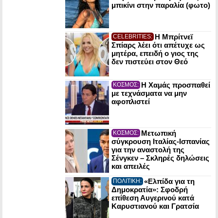
μπικίνι στην παραλία (φωτο)
Η Μπρίτνεϊ
CELEBRITIES:
Σπίαρς λέει ότι απέτυχε ως
μητέρα, επειδή ο γιος της
δεν πιστεύει στον Θεό
Η Χαμάς προσπαθεί
ΚΟΣΜΟΣ:
με τεχνάσματα να μην
αφοπλιστεί
Μετωπική
ΚΟΣΜΟΣ:
σύγκρουση Ιταλίας-Ισπανίας
για την αναστολή της
Σένγκεν – Σκληρές δηλώσεις
και απειλές
«Ελπίδα για τη
ΠΟΛΙΤΙΚΗ:
Δημοκρατία»: Σφοδρή
επίθεση Αυγερινού κατά
Καρυστιανού και Γρατσία