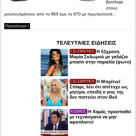
βασίλεψε
στους
μουσουλμάνους από το 869 έως το 870 με πρωτεύουσά…
Περισσότερα »
ΤΕΛΕΥΤΑΙΕΣ ΕΙΔΗΣΕΙΣ
Η 51χρονη
CELEBRITIES:
Μαρία Σολωμού με γαλάζιο
μπικίνι στην παραλία (φωτο)
Η Μπρίτνεϊ
CELEBRITIES:
Σπίαρς λέει ότι απέτυχε ως
μητέρα, επειδή ο γιος της
δεν πιστεύει στον Θεό
Η Χαμάς προσπαθεί
ΚΟΣΜΟΣ:
με τεχνάσματα να μην
αφοπλιστεί