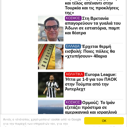
και τέλος απέναντι στην
Τουρκία και τις προκλήσεις
της»
Στη Βρετανία
ΚΟΣΜΟΣ:
απαγορεύουν τα γυαλιά του
Άδωνι σε εστιατόρια, παμπ
και θέατρα
Έρχεται θερμή
ΕΛΛΑΔΑ:
εισβολή: Ποιες πόλεις θα
«χτυπήσουν» 40αρια
Europa League:
ΑΘΛΗΤΙΚΑ:
Ήττα με 1-0 για τον ΠΑΟΚ
στην Τούμπα από την
Άντερλεχτ
Ορμούζ: Το Ιράν
ΚΟΣΜΟΣ:
εξετάζει πρόστιμα σε
αμερικανικά και ισραηλινά
πλοία που θα το διασχίζουν
Αυτός ο ιστότοπος χρησιμοποιεί cookie από το Google
OK
για την παροχή των υπηρεσιών του, για την