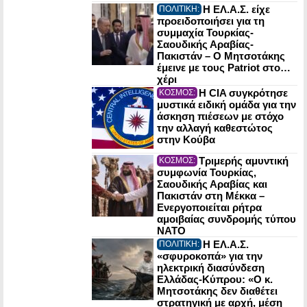
Η ΕΛ.Α.Σ. είχε
ΠΟΛΙΤΙΚΗ:
προειδοποιήσει για τη
συμμαχία Τουρκίας-
Σαουδικής Αραβίας-
Πακιστάν – Ο Μητσοτάκης
έμεινε με τους Patriot στο…
χέρι
Η CIA συγκρότησε
ΚΟΣΜΟΣ:
μυστικά ειδική ομάδα για την
άσκηση πιέσεων με στόχο
την αλλαγή καθεστώτος
στην Κούβα
Τριμερής αμυντική
ΚΟΣΜΟΣ:
συμφωνία Τουρκίας,
Σαουδικής Αραβίας και
Πακιστάν στη Μέκκα –
Ενεργοποιείται ρήτρα
αμοιβαίας συνδρομής τύπου
NATO
Η ΕΛ.Α.Σ.
ΠΟΛΙΤΙΚΗ:
«σφυροκοπά» για την
ηλεκτρική διασύνδεση
Ελλάδας-Κύπρου: «Ο κ.
Μητσοτάκης δεν διαθέτει
στρατηγική με αρχή, μέση