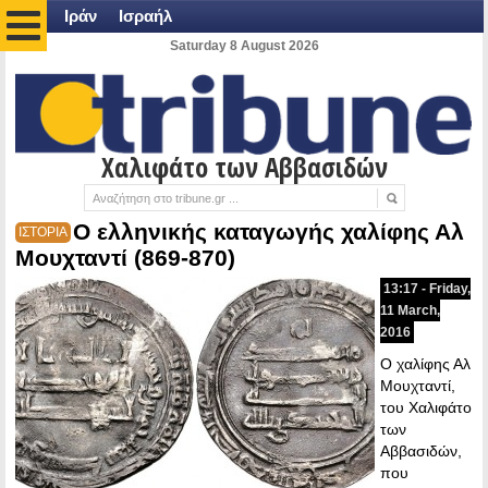
Ιράν
Ισραήλ
Saturday 8 August 2026
Χαλιφάτο των Αββασιδών
Ο ελληνικής καταγωγής χαλίφης Αλ
ΙΣΤΟΡΙΑ
Μουχταντί (869-870)
13:17 - Friday,
11 March,
2016
Ο χαλίφης Αλ
Μουχταντί,
του Χαλιφάτο
των
Αββασιδών,
που