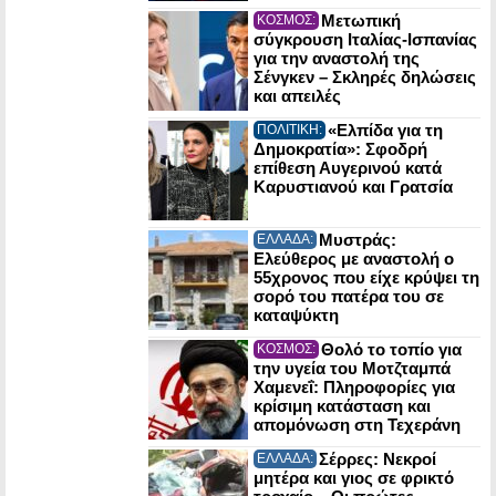
Μετωπική
ΚΟΣΜΟΣ:
σύγκρουση Ιταλίας-Ισπανίας
για την αναστολή της
Σένγκεν – Σκληρές δηλώσεις
και απειλές
«Ελπίδα για τη
ΠΟΛΙΤΙΚΗ:
Δημοκρατία»: Σφοδρή
επίθεση Αυγερινού κατά
Καρυστιανού και Γρατσία
Μυστράς:
ΕΛΛΑΔΑ:
Ελεύθερος με αναστολή ο
55χρονος που είχε κρύψει τη
σορό του πατέρα του σε
καταψύκτη
Θολό το τοπίο για
ΚΟΣΜΟΣ:
την υγεία του Μοτζταμπά
Χαμενεΐ: Πληροφορίες για
κρίσιμη κατάσταση και
απομόνωση στη Τεχεράνη
Σέρρες: Νεκροί
ΕΛΛΑΔΑ:
μητέρα και γιος σε φρικτό