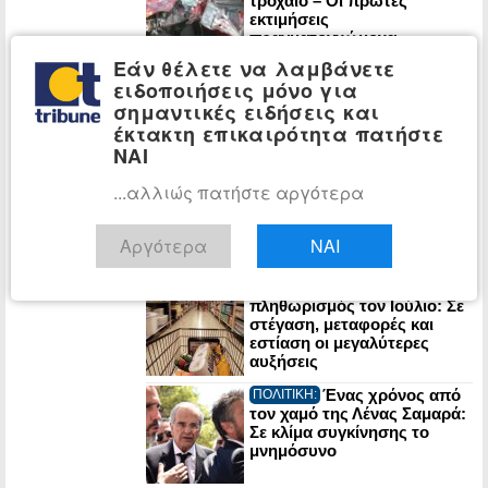
τροχαίο – Οι πρώτες
εκτιμήσεις
πραγματογνώμονα
Εάν θέλετε να λαμβάνετε
ΠΑΣΟΚ: Έκθεση-
ΠΟΛΙΤΙΚΗ:
ειδοποιήσεις μόνο για
κόλαφος του ΟΟΣΑ διαλύει
σημαντικές ειδήσεις και
το success story της
κυβέρνησης
έκτακτη επικαιρότητα πατήστε
ΝΑΙ
Στα Χανιά για
ΠΟΛΙΤΙΚΗ:
...αλλιώς πατήστε αργότερα
διακοπές ο Κυριάκος
Μητσοτάκης
Αργότερα
ΝΑΙ
Στο 3,4% ο
ΟΙΚΟΝΟΜΙΑ:
πληθωρισμός τον Ιούλιο: Σε
στέγαση, μεταφορές και
εστίαση οι μεγαλύτερες
αυξήσεις
Ένας χρόνος από
ΠΟΛΙΤΙΚΗ:
τον χαμό της Λένας Σαμαρά:
Σε κλίμα συγκίνησης το
μνημόσυνο