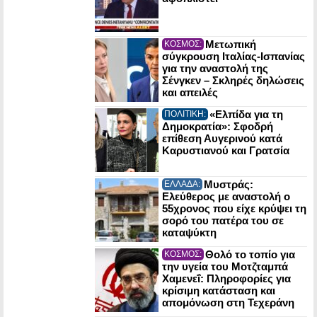
Μετωπική
ΚΟΣΜΟΣ:
σύγκρουση Ιταλίας-Ισπανίας
για την αναστολή της
Σένγκεν – Σκληρές δηλώσεις
και απειλές
«Ελπίδα για τη
ΠΟΛΙΤΙΚΗ:
Δημοκρατία»: Σφοδρή
επίθεση Αυγερινού κατά
Καρυστιανού και Γρατσία
Μυστράς:
ΕΛΛΑΔΑ:
Ελεύθερος με αναστολή ο
55χρονος που είχε κρύψει τη
σορό του πατέρα του σε
καταψύκτη
Θολό το τοπίο για
ΚΟΣΜΟΣ:
την υγεία του Μοτζταμπά
Χαμενεΐ: Πληροφορίες για
κρίσιμη κατάσταση και
απομόνωση στη Τεχεράνη