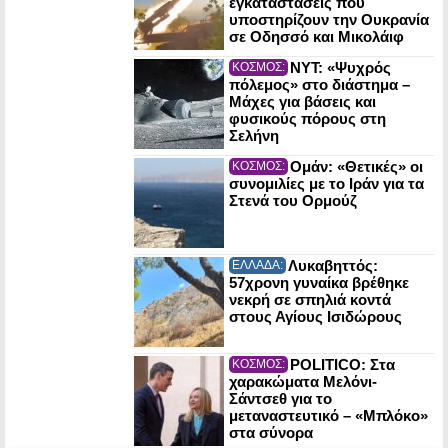
εγκαταστάσεις που
υποστηρίζουν την Ουκρανία
σε Οδησσό και Μικολάιφ
NYT: «Ψυχρός
ΚΟΣΜΟΣ:
πόλεμος» στο διάστημα –
Μάχες για βάσεις και
φυσικούς πόρους στη
Σελήνη
Ομάν: «Θετικές» οι
ΚΟΣΜΟΣ:
συνομιλίες με το Ιράν για τα
Στενά του Ορμούζ
Λυκαβηττός:
ΕΛΛΑΔΑ:
57χρονη γυναίκα βρέθηκε
νεκρή σε σπηλιά κοντά
στους Αγίους Ισιδώρους
POLITICO: Στα
ΚΟΣΜΟΣ:
χαρακώματα Μελόνι-
Σάντσεθ για το
μεταναστευτικό – «Μπλόκο»
στα σύνορα