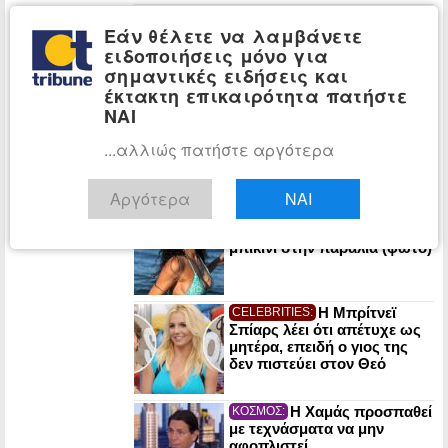
Πυρκαγιές:
ΕΛΛΑΔΑ:
Εάν θέλετε να λαμβάνετε
«Κόκκινος συναγερμός» σε
Αττική και άλλες πέντε
ειδοποιήσεις μόνο για
περιοχές της χώρας την
σημαντικές ειδήσεις και
Κυριακή
έκτακτη επικαιρότητα πατήστε
ΝΑΙ
Τραγωδία στην
ΕΛΛΑΔΑ:
Πάρο: Νεκρό 4χρονο παιδί
...αλλιώς πατήστε αργότερα
σε πισίνα beach bar
Αργότερα
ΝΑΙ
Η 51χρονη
CELEBRITIES:
Μαρία Σολωμού με γαλάζιο
μπικίνι στην παραλία (φωτο)
Η Μπρίτνεϊ
CELEBRITIES:
Σπίαρς λέει ότι απέτυχε ως
μητέρα, επειδή ο γιος της
δεν πιστεύει στον Θεό
Η Χαμάς προσπαθεί
ΚΟΣΜΟΣ:
με τεχνάσματα να μην
αφοπλιστεί