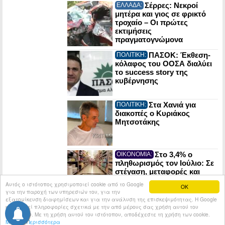
Σέρρες: Νεκροί
ΕΛΛΑΔΑ:
μητέρα και γιος σε φρικτό
τροχαίο – Οι πρώτες
εκτιμήσεις
πραγματογνώμονα
ΠΑΣΟΚ: Έκθεση-
ΠΟΛΙΤΙΚΗ:
κόλαφος του ΟΟΣΑ διαλύει
το success story της
κυβέρνησης
Στα Χανιά για
ΠΟΛΙΤΙΚΗ:
διακοπές ο Κυριάκος
Μητσοτάκης
Στο 3,4% ο
ΟΙΚΟΝΟΜΙΑ:
πληθωρισμός τον Ιούλιο: Σε
στέγαση, μεταφορές και
εστίαση οι μεγαλύτερες
Αυτός ο ιστότοπος χρησιμοποιεί cookie από το Google
OK
αυξήσεις
για την παροχή των υπηρεσιών του, για την
εξατομίκευση διαφημίσεων και για την ανάλυση της επισκεψιμότητας. Η Google
κοινοποιεί πληροφορίες σχετικά με την από μέρους σας χρήση αυτού του
© 2026
Tribune.gr
All rights reserved.
Entries RSS
ιστότοπου. Με τη χρήση αυτού του ιστότοπου, αποδέχεστε τη χρήση των cookie.
Μάθετε Περισσότερα
Κατασκευή Ιστοσελίδων tcp.gr Project - V2