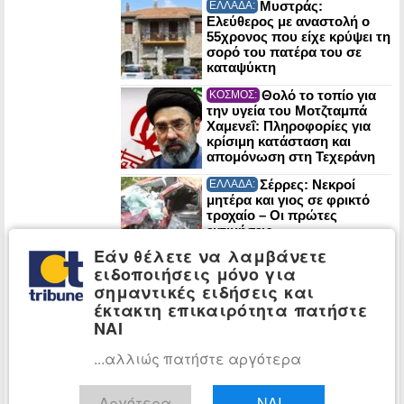
Μυστράς:
ΕΛΛΑΔΑ:
Ελεύθερος με αναστολή ο
55χρονος που είχε κρύψει τη
σορό του πατέρα του σε
καταψύκτη
Θολό το τοπίο για
ΚΟΣΜΟΣ:
την υγεία του Μοτζταμπά
Χαμενεΐ: Πληροφορίες για
κρίσιμη κατάσταση και
απομόνωση στη Τεχεράνη
Σέρρες: Νεκροί
ΕΛΛΑΔΑ:
μητέρα και γιος σε φρικτό
τροχαίο – Οι πρώτες
εκτιμήσεις
πραγματογνώμονα
Εάν θέλετε να λαμβάνετε
ειδοποιήσεις μόνο για
ΠΑΣΟΚ: Έκθεση-
ΠΟΛΙΤΙΚΗ:
σημαντικές ειδήσεις και
κόλαφος του ΟΟΣΑ διαλύει
το success story της
έκτακτη επικαιρότητα πατήστε
κυβέρνησης
ΝΑΙ
...αλλιώς πατήστε αργότερα
Στα Χανιά για
ΠΟΛΙΤΙΚΗ:
διακοπές ο Κυριάκος
Μητσοτάκης
Αργότερα
ΝΑΙ