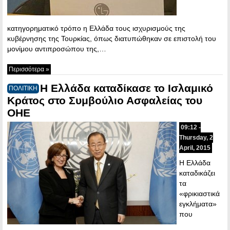
κατηγορηματικό τρόπο η Ελλάδα τους ισχυρισμούς της
κυβέρνησης της Τουρκίας, όπως διατυπώθηκαν σε επιστολή του
μονίμου αντιπροσώπου της,…
Περισσότερα »
Η Ελλάδα καταδίκασε το Ισλαμικό
ΠΟΛΙΤΙΚΗ
Κράτος στο Συμβούλιο Ασφαλείας του
ΟΗΕ
09:12 -
Thursday, 2
April, 2015
Η Ελλάδα
καταδικάζει
τα
«φρικιαστικά
εγκλήματα»
που