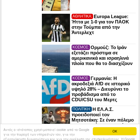
Europa League:
ΑΘΛΗΤΙΚΑ:
Ήττα με 1-0 για τον ΠΑΟΚ
στην Τούμπα από την
Άντερλεχτ
Ορμούζ: Το Ιράν
ΚΟΣΜΟΣ:
εξετάζει πρόστιμα σε
αμερικανικά και ισραηλινά
πλοία που θα το διασχίζουν
Γερμανία: Η
ΚΟΣΜΟΣ:
ακροδεξιά AfD σε ιστορικό
υψηλό 28% – Διευρύνει το
προβάδισμα από το
CDU/CSU του Μερτς
Η ΕΛ.Α.Σ.
ΠΟΛΙΤΙΚΗ:
προειδοποιεί τον
Μητσοτάκη: Σε έναν πόλεμο
οι πυρηνικές εγκαταστάσεις
Αυτός ο ιστότοπος χρησιμοποιεί cookie από το Google
μπορούν να γίνουν στόχος
OK
για την παροχή των υπηρεσιών του, για την
του εχθρού
εξατομίκευση διαφημίσεων και για την ανάλυση της επισκεψιμότητας. Η Google