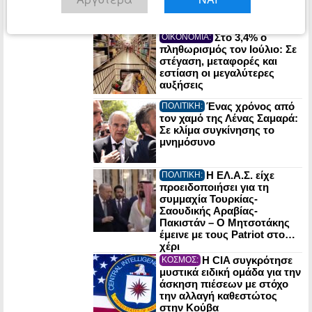
Στο 3,4% ο
ΟΙΚΟΝΟΜΙΑ:
πληθωρισμός τον Ιούλιο: Σε
στέγαση, μεταφορές και
εστίαση οι μεγαλύτερες
αυξήσεις
Ένας χρόνος από
ΠΟΛΙΤΙΚΗ:
τον χαμό της Λένας Σαμαρά:
Σε κλίμα συγκίνησης το
μνημόσυνο
Η ΕΛ.Α.Σ. είχε
ΠΟΛΙΤΙΚΗ:
προειδοποιήσει για τη
συμμαχία Τουρκίας-
Σαουδικής Αραβίας-
Πακιστάν – Ο Μητσοτάκης
έμεινε με τους Patriot στο…
χέρι
Η CIA συγκρότησε
ΚΟΣΜΟΣ:
μυστικά ειδική ομάδα για την
άσκηση πιέσεων με στόχο
την αλλαγή καθεστώτος
στην Κούβα