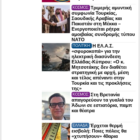
Τριμερής αμυντική
ΚΟΣΜΟΣ:
συμφωνία Τουρκίας,
Σαουδικής Αραβίας και
Πακιστάν στη Μέκκα –
Ενεργοποιείται ρήτρα
αμοιβαίας συνδρομής τύπου
NATO
Η ΕΛ.Α.Σ.
ΠΟΛΙΤΙΚΗ:
«σφυροκοπά» για την
ηλεκτρική διασύνδεση
Ελλάδας-Κύπρου: «Ο κ.
Μητσοτάκης δεν διαθέτει
στρατηγική με αρχή, μέση
και τέλος απέναντι στην
Τουρκία και τις προκλήσεις
της»
Στη Βρετανία
ΚΟΣΜΟΣ:
απαγορεύουν τα γυαλιά του
Άδωνι σε εστιατόρια, παμπ
και θέατρα
Έρχεται θερμή
ΕΛΛΑΔΑ:
εισβολή: Ποιες πόλεις θα
«χτυπήσουν» 40αρια