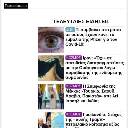
Περισσότερα »
ΤΕΛΕΥΤΑΙΕΣ ΕΙΔΗΣΕΙΣ
Τι συμβαίνει στα μάτια
ΖΩΗ:
σε όσους έχουν κάνει το
εμβόλιο της Pfizer για τον
Covid-19;
Ιράν: «Όχι» σε
ΚΟΣΜΟΣ:
απευθείας διαπραγματεύσεις
με την Ουάσιγκτον λόγω
παραβίασης της ενδιάμεσης
συμφωνίας
Η Συμφωνία της
ΚΟΣΜΟΣ:
Μέκκας -Τουρκία, Σαουδ.
Αραβία, Πακιστάν- απειλεί
Ισραήλ και Ινδία;
Γροιλανδία: Στόχος
ΚΟΣΜΟΣ:
της «αυλής Τραμπ»
πετρελαϊκό κοίτασμα αξίας