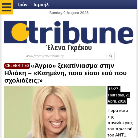
Ιράν
Ισραήλ
Sunday 9 August 2026
Έλενα Γκρέκου
«Άγριο» ξεκατίνιασμα στην
CELEBRITIES
Ηλιάκη – «Καημένη, ποια είσαι εσύ που
σχολιάζεις;»
16:27 -
Thursday, 21
April, 2016
Πυρά κατά
της
πανελίστριας
του πρωινού
του ΑΝΤ1,