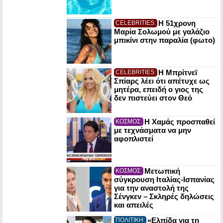
Η 51χρονη
CELEBRITIES:
Μαρία Σολωμού με γαλάζιο
μπικίνι στην παραλία (φωτο)
Η Μπρίτνεϊ
CELEBRITIES:
Σπίαρς λέει ότι απέτυχε ως
μητέρα, επειδή ο γιος της
δεν πιστεύει στον Θεό
Η Χαμάς προσπαθεί
ΚΟΣΜΟΣ:
με τεχνάσματα να μην
αφοπλιστεί
Μετωπική
ΚΟΣΜΟΣ:
σύγκρουση Ιταλίας-Ισπανίας
για την αναστολή της
Σένγκεν – Σκληρές δηλώσεις
και απειλές
«Ελπίδα για τη
ΠΟΛΙΤΙΚΗ: