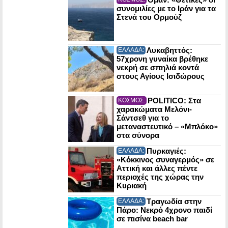
συνομιλίες με το Ιράν για τα
Στενά του Ορμούζ
Λυκαβηττός:
ΕΛΛΑΔΑ:
57χρονη γυναίκα βρέθηκε
νεκρή σε σπηλιά κοντά
στους Αγίους Ισιδώρους
POLITICO: Στα
ΚΟΣΜΟΣ:
χαρακώματα Μελόνι-
Σάντσεθ για το
μεταναστευτικό – «Μπλόκο»
στα σύνορα
Πυρκαγιές:
ΕΛΛΑΔΑ:
«Κόκκινος συναγερμός» σε
Αττική και άλλες πέντε
περιοχές της χώρας την
Κυριακή
Τραγωδία στην
ΕΛΛΑΔΑ:
Πάρο: Νεκρό 4χρονο παιδί
σε πισίνα beach bar