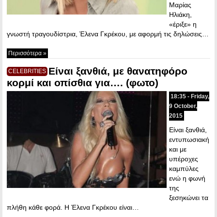
Μαρίας
Ηλιάκη,
«έριξε» η
γνωστή τραγουδίστρια, Έλενα Γκρέκου, με αφορμή τις δηλώσεις…
Περισσότερα »
Είναι ξανθιά, με θανατηφόρο
CELEBRITIES
κορμί και οπίσθια για…. (φωτο)
18:35 - Friday,
9 October,
2015
Είναι ξανθιά,
εντυπωσιακή
και με
υπέροχες
καμπύλες
ενώ η φωνή
της
ξεσηκώνει τα
πλήθη κάθε φορά. Η Έλενα Γκρέκου είναι…