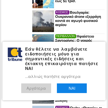
έως $1 τρισ.
Βουλγαρία:
ΚΟΣΜΟΣ:
Ουκρανικό drone εξερράγη
κοντά σε αγωγό φυσικού
αερίου
Ηφαίστειο
ΠΕΡΙΒΑΛΛΟΝ:
Σαντορίνης: Ο νεκρός
έφηβος του τσουνάμι λύνει
Εάν θέλετε να λαμβάνετε
το μυστήριο της Πομπηίας
ειδοποιήσεις μόνο για
του Αιγαίου
σημαντικές ειδήσεις και
Η Ρωσία έπληξε
ΚΟΣΜΟΣ:
έκτακτη επικαιρότητα πατήστε
πλοία και στρατιωτικές
ΝΑΙ
εγκαταστάσεις που
υποστηρίζουν την Ουκρανία
...αλλιώς πατήστε αργότερα
σε Οδησσό και Μικολάιφ
NYT: «Ψυχρός
ΚΟΣΜΟΣ:
Αργότερα
ΝΑΙ
πόλεμος» στο διάστημα –
Μάχες για βάσεις και
φυσικούς πόρους στη
Σελήνη
Ομάν: «Θετικές» οι
ΚΟΣΜΟΣ: