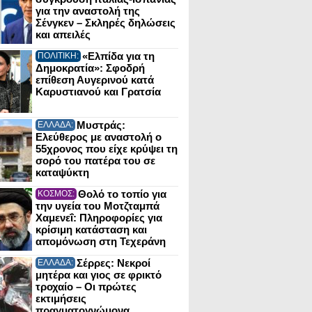
για την αναστολή της
Σένγκεν – Σκληρές δηλώσεις
και απειλές
«Ελπίδα για τη
ΠΟΛΙΤΙΚΗ:
Δημοκρατία»: Σφοδρή
επίθεση Αυγερινού κατά
Καρυστιανού και Γρατσία
Μυστράς:
ΕΛΛΑΔΑ:
Ελεύθερος με αναστολή ο
55χρονος που είχε κρύψει τη
σορό του πατέρα του σε
καταψύκτη
Θολό το τοπίο για
ΚΟΣΜΟΣ:
την υγεία του Μοτζταμπά
Χαμενεΐ: Πληροφορίες για
κρίσιμη κατάσταση και
απομόνωση στη Τεχεράνη
Σέρρες: Νεκροί
ΕΛΛΑΔΑ:
μητέρα και γιος σε φρικτό
τροχαίο – Οι πρώτες
εκτιμήσεις
πραγματογνώμονα