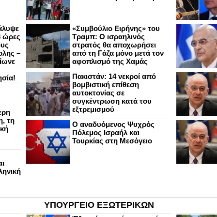
άλυψε
«Συμβούλιο Ειρήνης» του
8 ώρες
Τραμπ: Ο ισραηλινός
ους
στρατός θα αποχωρήσει
ολης –
από τη Γάζα μόνο μετά τον
ίωνε
αφοπλισμό της Χαμάς
Πακιστάν: 14 νεκροί από
ησία!
βομβιστική επίθεση
αυτοκτονίας σε
συγκέντρωση κατά του
εξτρεμισμού
ερη
, τη
Ο αναδυόμενος Ψυχρός
ική
Πόλεμος Ισραήλ και
Τουρκίας στη Μεσόγειο
αι
ληνική
ΥΠΟΥΡΓΕΙΟ ΕΞΩΤΕΡΙΚΩΝ