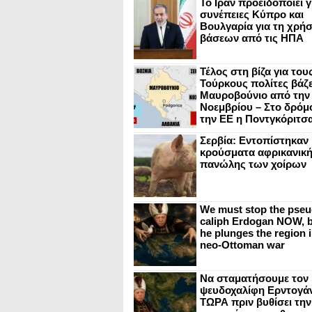
Το Ιράν προειδοποιεί γ
συνέπειες Κύπρο και
Βουλγαρία για τη χρή
βάσεων από τις ΗΠΑ
Τέλος στη βίζα για του
Τούρκους πολίτες βάζε
Μαυροβούνιο από την
Νοεμβρίου – Στο δρόμο
την ΕΕ η Ποντγκόριτσ
Σερβία: Εντοπίστηκαν
κρούσματα αφρικανικ
πανώλης των χοίρων
We must stop the pseu
caliph Erdogan NOW, b
he plunges the region i
neo-Ottoman war
Να σταματήσουμε τον
ψευδοχαλίφη Ερντογά
ΤΩΡΑ πριν βυθίσει την