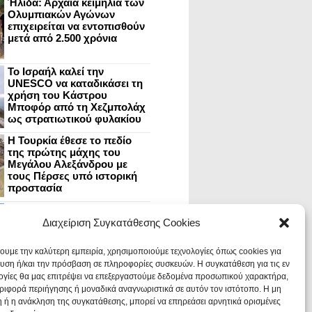
Ήλιδα: Αρχαία κειμήλια των
Ολυμπιακών Αγώνων
επιχειρείται να εντοπισθούν
μετά από 2.500 χρόνια
Το Ισραήλ καλεί την
UNESCO να καταδικάσει τη
χρήση του Κάστρου
Μποφόρ από τη Χεζμπολάχ
ως στρατιωτικού φυλακίου
Η Τουρκία έθεσε το πεδίο
της πρώτης μάχης του
Μεγάλου Αλεξάνδρου με
τους Πέρσες υπό ιστορική
προστασία
Μυστράς: Aνακαίνιση του
ανακτόρου στην
Διαχείριση Συγκατάθεσης Cookies
καστροπολιτεία και εκθέσεις
στο Παλάτι των Δεσποτών
χουμε την καλύτερη εμπειρία, χρησιμοποιούμε τεχνολογίες όπως cookies για
υση ή/και την πρόσβαση σε πληροφορίες συσκευών. Η συγκατάθεση για τις εν
ογίες θα μας επιτρέψει να επεξεργαστούμε δεδομένα προσωπικού χαρακτήρα,
Οι Νεάντερταλ έκαναν
ιφορά περιήγησης ή μοναδικά αναγνωριστικά σε αυτόν τον ιστότοπο. Η μη
οδοντιατρικές επεμβάσεις σε
χαλασμένα δόντια, σύμφωνα
 ή η ανάκληση της συγκατάθεσης, μπορεί να επηρεάσει αρνητικά ορισμένες