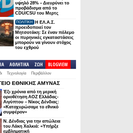
υψηλό 28% – Διευρύνει το
προβάδισμα από το
CDU/CSU του Μερτς
Η ΕΛ.Α.Σ.
ΠΟΛΙΤΙΚΗ:
προειδοποιεί τον
Μητσοτάκη: Σε έναν πόλεμο
οι πυρηνικές εγκαταστάσεις
μπορούν να γίνουν στόχος
του εχθρού
IA
ΑΘΛΗΤΙΚΑ
ΖΩΗ
BLOGVIEW
δι
Τεχνολογία
Περιβάλλον
ΕΙΟ ΕΘΝΙΚΗΣ ΑΜΥΝΑΣ
Έξι χρόνια από τη μερική
οριοθέτηση ΑΟΖ Ελλάδας-
Αιγύπτου – Νίκος Δένδιας:
«Κατοχυρώσαμε το εθνικό
συμφέρον»
Ν. Δένδιας για την απώλεια
του Λάκη Χαλκιά: «Υπήρξε
εμβληματική