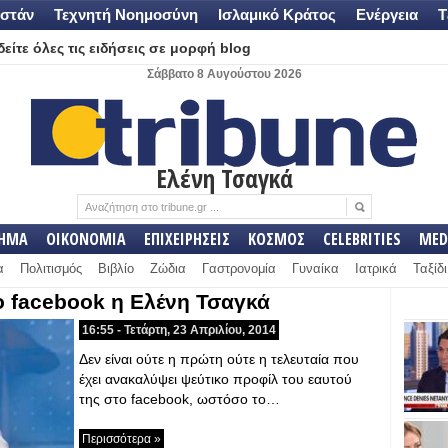
στάν
Τεχνητή Νοημοσύνη
Ισλαμικό Κράτος
Ενέργεια
Τ
είτε όλες τις ειδήσεις σε μορφή blog
Σάββατο 8 Αυγούστου 2026
Ελένη Τσαγκά
ΛΗΜΑ
ΟΙΚΟΝΟΜΙΑ
ΕΠΙΧΕΙΡΗΣΕΙΣ
ΚΟΣΜΟΣ
CELEBRITIES
MED
α
Πολιτισμός
Βιβλίο
Ζώδια
Γαστρονομία
Γυναίκα
Ιατρικά
Ταξίδι
 facebook η Ελένη Τσαγκά
16:55 - Τετάρτη, 23 Απριλίου, 2014
Δεν είναι ούτε η πρώτη ούτε η τελευταία που
έχει ανακαλύψει ψεύτικο προφίλ του εαυτού
της στο facebook, ωστόσο το…
Περισσότερα »