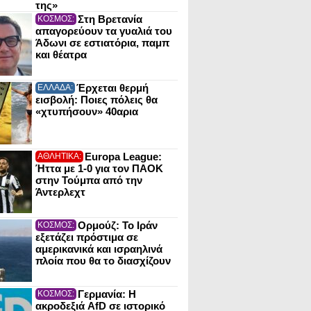
της»
Στη Βρετανία
ΚΟΣΜΟΣ:
απαγορεύουν τα γυαλιά του
Άδωνι σε εστιατόρια, παμπ
και θέατρα
Έρχεται θερμή
ΕΛΛΑΔΑ:
εισβολή: Ποιες πόλεις θα
«χτυπήσουν» 40αρια
Europa League:
ΑΘΛΗΤΙΚΑ:
Ήττα με 1-0 για τον ΠΑΟΚ
στην Τούμπα από την
Άντερλεχτ
Ορμούζ: Το Ιράν
ΚΟΣΜΟΣ:
εξετάζει πρόστιμα σε
αμερικανικά και ισραηλινά
πλοία που θα το διασχίζουν
Γερμανία: Η
ΚΟΣΜΟΣ:
ακροδεξιά AfD σε ιστορικό