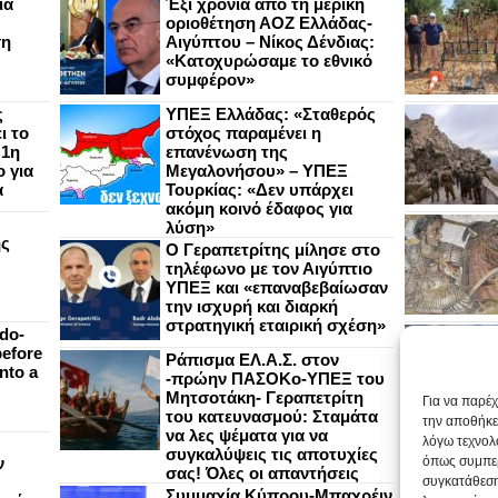
ια
Έξι χρόνια από τη μερική
οριοθέτηση ΑΟΖ Ελλάδας-
ση
Αιγύπτου – Νίκος Δένδιας:
«Κατοχυρώσαμε το εθνικό
συμφέρον»
ς
ΥΠΕΞ Ελλάδας: «Σταθερός
ι το
στόχος παραμένει η
 1η
επανένωση της
 για
Μεγαλονήσου» – ΥΠΕΞ
α
Τουρκίας: «Δεν υπάρχει
ακόμη κοινό έδαφος για
λύση»
ής
Ο Γεραπετρίτης μίλησε στο
τηλέφωνο με τον Αιγύπτιο
ΥΠΕΞ και «επαναβεβαίωσαν
την ισχυρή και διαρκή
στρατηγική εταιρική σχέση»
do-
efore
Ράπισμα ΕΛ.Α.Σ. στον
nto a
-πρώην ΠΑΣΟΚο-ΥΠΕΞ του
Μητσοτάκη- Γεραπετρίτη
Για να παρέ
του κατευνασμού: Σταμάτα
την αποθήκε
να λες ψέματα για να
λόγω τεχνολ
συγκαλύψεις τις αποτυχίες
ν
όπως συμπερ
σας! Όλες οι απαντήσεις
συγκατάθεση
Συμμαχία Κύπρου-Μπαχρέιν