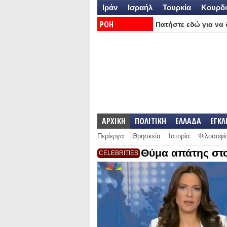
Ιράν
Ισραήλ
Τουρκία
Κουρδι
ΡΟΗ
Πατήστε εδώ για να δ
ΕΙΔΗΣΕΩΝ:
ΑΡΧΙΚΗ
ΠΟΛΙΤΙΚΗ
ΕΛΛΑΔΑ
ΕΓΚ
Περίεργα
Θρησκεία
Ιστορία
Φιλοσοφί
Θύμα απάτης στο
CELEBRITIES