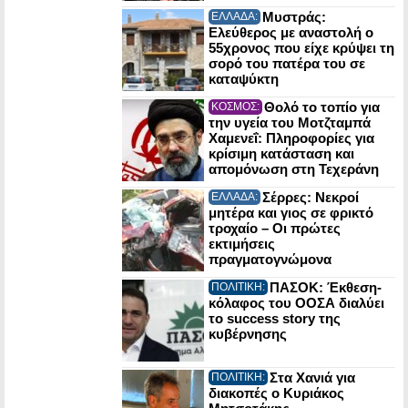
Μυστράς:
ΕΛΛΑΔΑ:
Ελεύθερος με αναστολή ο
55χρονος που είχε κρύψει τη
σορό του πατέρα του σε
καταψύκτη
Θολό το τοπίο για
ΚΟΣΜΟΣ:
την υγεία του Μοτζταμπά
Χαμενεΐ: Πληροφορίες για
κρίσιμη κατάσταση και
απομόνωση στη Τεχεράνη
Σέρρες: Νεκροί
ΕΛΛΑΔΑ:
μητέρα και γιος σε φρικτό
τροχαίο – Οι πρώτες
εκτιμήσεις
πραγματογνώμονα
ΠΑΣΟΚ: Έκθεση-
ΠΟΛΙΤΙΚΗ:
κόλαφος του ΟΟΣΑ διαλύει
το success story της
κυβέρνησης
Στα Χανιά για
ΠΟΛΙΤΙΚΗ:
διακοπές ο Κυριάκος