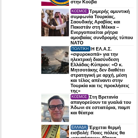
στην Κούβα
Τριμερής αμυντική
ΚΟΣΜΟΣ:
συμφωνία Τουρκίας,
Σαουδικής Αραβίας και
Πακιστάν στη Μέκκα –
Ενεργοποιείται ρήτρα
αμοιβαίας συνδρομής τύπου
NATO
Η ΕΛ.Α.Σ.
ΠΟΛΙΤΙΚΗ:
«σφυροκοπά» για την
ηλεκτρική διασύνδεση
Ελλάδας-Κύπρου: «Ο κ.
Μητσοτάκης δεν διαθέτει
στρατηγική με αρχή, μέση
και τέλος απέναντι στην
Τουρκία και τις προκλήσεις
της»
Στη Βρετανία
ΚΟΣΜΟΣ:
απαγορεύουν τα γυαλιά του
Άδωνι σε εστιατόρια, παμπ
και θέατρα
Έρχεται θερμή
ΕΛΛΑΔΑ:
εισβολή: Ποιες πόλεις θα
«χτυπήσουν» 40αρια