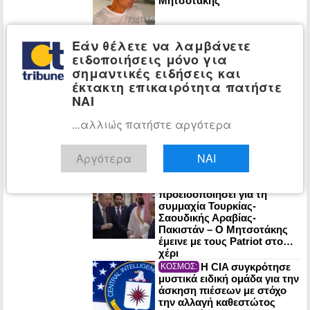
Μητσοτάκης
Εάν θέλετε να λαμβάνετε
Στο 3,4% ο
ΟΙΚΟΝΟΜΙΑ:
ειδοποιήσεις μόνο για
πληθωρισμός τον Ιούλιο: Σε
στέγαση, μεταφορές και
σημαντικές ειδήσεις και
εστίαση οι μεγαλύτερες
έκτακτη επικαιρότητα πατήστε
αυξήσεις
ΝΑΙ
Ένας χρόνος από
ΠΟΛΙΤΙΚΗ:
...αλλιώς πατήστε αργότερα
τον χαμό της Λένας Σαμαρά:
Σε κλίμα συγκίνησης το
μνημόσυνο
Αργότερα
ΝΑΙ
Η ΕΛ.Α.Σ. είχε
ΠΟΛΙΤΙΚΗ:
προειδοποιήσει για τη
συμμαχία Τουρκίας-
Σαουδικής Αραβίας-
Πακιστάν – Ο Μητσοτάκης
έμεινε με τους Patriot στο…
χέρι
Η CIA συγκρότησε
ΚΟΣΜΟΣ:
μυστικά ειδική ομάδα για την
άσκηση πιέσεων με στόχο
την αλλαγή καθεστώτος