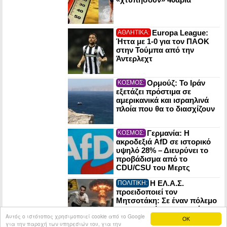
Europa League:
ΑΘΛΗΤΙΚΑ:
Ήττα με 1-0 για τον ΠΑΟΚ
στην Τούμπα από την
Άντερλεχτ
Ορμούζ: Το Ιράν
ΚΟΣΜΟΣ:
εξετάζει πρόστιμα σε
αμερικανικά και ισραηλινά
πλοία που θα το διασχίζουν
Γερμανία: Η
ΚΟΣΜΟΣ:
ακροδεξιά AfD σε ιστορικό
υψηλό 28% – Διευρύνει το
προβάδισμα από το
CDU/CSU του Μερτς
Η ΕΛ.Α.Σ.
ΠΟΛΙΤΙΚΗ:
προειδοποιεί τον
Μητσοτάκη: Σε έναν πόλεμο
οι πυρηνικές εγκαταστάσεις
Αυτός ο ιστότοπος χρησιμοποιεί cookie από το Google
μπορούν να γίνουν στόχος
OK
για την παροχή των υπηρεσιών του, για την
του εχθρού