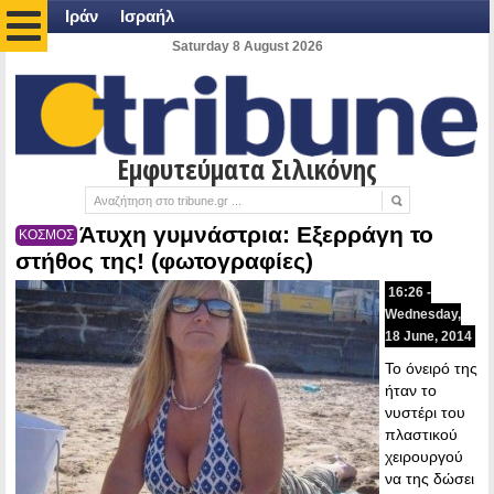
Ιράν
Ισραήλ
Saturday 8 August 2026
Εμφυτεύματα Σιλικόνης
Άτυχη γυμνάστρια: Εξερράγη το
ΚΟΣΜΟΣ
στήθος της! (φωτογραφίες)
16:26 -
Wednesday,
18 June, 2014
Το όνειρό της
ήταν το
νυστέρι του
πλαστικού
χειρουργού
να της δώσει