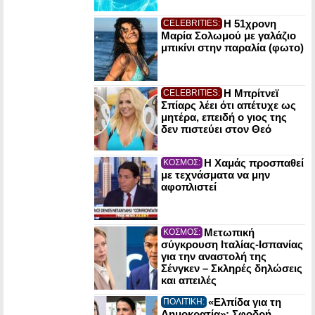
Η 51χρονη
CELEBRITIES:
Μαρία Σολωμού με γαλάζιο
μπικίνι στην παραλία (φωτο)
Η Μπρίτνεϊ
CELEBRITIES:
Σπίαρς λέει ότι απέτυχε ως
μητέρα, επειδή ο γιος της
δεν πιστεύει στον Θεό
Η Χαμάς προσπαθεί
ΚΟΣΜΟΣ:
με τεχνάσματα να μην
αφοπλιστεί
Μετωπική
ΚΟΣΜΟΣ:
σύγκρουση Ιταλίας-Ισπανίας
για την αναστολή της
Σένγκεν – Σκληρές δηλώσεις
και απειλές
«Ελπίδα για τη
ΠΟΛΙΤΙΚΗ:
Δημοκρατία»: Σφοδρή