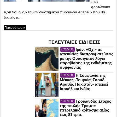
πως
φορτώνουν
εξοπλισμό 2,6 τόνων διαστημικού πυραύλου Ariane 5 που θα
ξεκινήσει…
Περισσότερα »
ΤΕΛΕΥΤΑΙΕΣ ΕΙΔΗΣΕΙΣ
Ιράν: «Όχι» σε
ΚΟΣΜΟΣ:
απευθείας διαπραγματεύσεις
με την Ουάσιγκτον λόγω
παραβίασης της ενδιάμεσης
συμφωνίας
Η Συμφωνία της
ΚΟΣΜΟΣ:
Μέκκας -Τουρκία, Σαουδ.
Αραβία, Πακιστάν- απειλεί
Ισραήλ και Ινδία;
Γροιλανδία: Στόχος
ΚΟΣΜΟΣ:
της «αυλής Τραμπ»
πετρελαϊκό κοίτασμα αξίας
έως $1 τρισ.