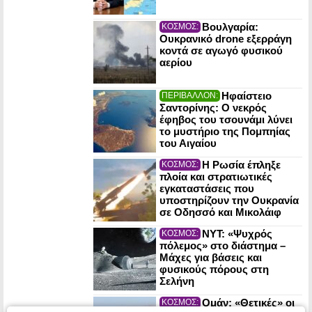
Βουλγαρία:
ΚΟΣΜΟΣ:
Ουκρανικό drone εξερράγη
κοντά σε αγωγό φυσικού
αερίου
Ηφαίστειο
ΠΕΡΙΒΑΛΛΟΝ:
Σαντορίνης: Ο νεκρός
έφηβος του τσουνάμι λύνει
το μυστήριο της Πομπηίας
του Αιγαίου
Η Ρωσία έπληξε
ΚΟΣΜΟΣ:
πλοία και στρατιωτικές
εγκαταστάσεις που
υποστηρίζουν την Ουκρανία
σε Οδησσό και Μικολάιφ
NYT: «Ψυχρός
ΚΟΣΜΟΣ:
πόλεμος» στο διάστημα –
Μάχες για βάσεις και
φυσικούς πόρους στη
Σελήνη
Ομάν: «Θετικές» οι
ΚΟΣΜΟΣ: