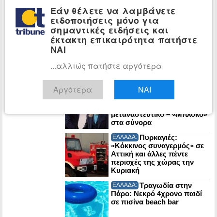
συνομιλίες με το Ιράν για τα
Εάν θέλετε να λαμβάνετε
Στενά του Ορμούζ
ειδοποιήσεις μόνο για
σημαντικές ειδήσεις και
έκτακτη επικαιρότητα πατήστε
Λυκαβηττός:
ΕΛΛΑΔΑ:
ΝΑΙ
57χρονη γυναίκα βρέθηκε
νεκρή σε σπηλιά κοντά
...αλλιώς πατήστε αργότερα
στους Αγίους Ισιδώρους
Αργότερα
ΝΑΙ
POLITICO: Στα
ΚΟΣΜΟΣ:
χαρακώματα Μελόνι-
Σάντσεθ για το
μεταναστευτικό – «Μπλόκο»
στα σύνορα
Πυρκαγιές:
ΕΛΛΑΔΑ:
«Κόκκινος συναγερμός» σε
Αττική και άλλες πέντε
περιοχές της χώρας την
Κυριακή
Τραγωδία στην
ΕΛΛΑΔΑ:
Πάρο: Νεκρό 4χρονο παιδί
σε πισίνα beach bar