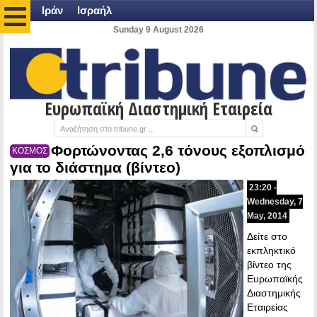
Ιράν
Ισραήλ
Sunday 9 August 2026
Ευρωπαϊκή Διαστημική Εταιρεία
Φορτώνοντας 2,6 τόνους εξοπλισμό
ΚΟΣΜΟΣ
για το διάστημα (βίντεο)
23:20 -
Wednesday, 7
May, 2014
Δείτε στο
εκπληκτικό
βίντεο της
Ευρωπαϊκής
Διαστημικής
Εταιρείας