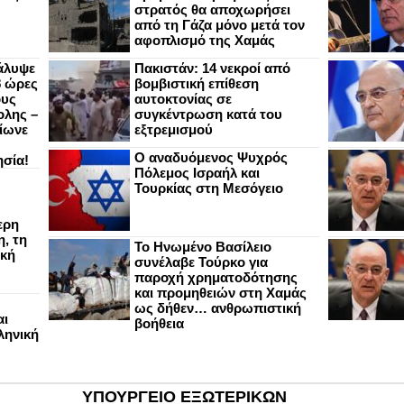
στρατός θα αποχωρήσει
από τη Γάζα μόνο μετά τον
αφοπλισμό της Χαμάς
άλυψε
Πακιστάν: 14 νεκροί από
8 ώρες
βομβιστική επίθεση
ους
αυτοκτονίας σε
ολης –
συγκέντρωση κατά του
ίωνε
εξτρεμισμού
Ο αναδυόμενος Ψυχρός
ησία!
Πόλεμος Ισραήλ και
Τουρκίας στη Μεσόγειο
ερη
, τη
Το Ηνωμένο Βασίλειο
ική
συνέλαβε Τούρκο για
παροχή χρηματοδότησης
και προμηθειών στη Χαμάς
ως δήθεν… ανθρωπιστική
αι
βοήθεια
ληνική
ΥΠΟΥΡΓΕΙΟ ΕΞΩΤΕΡΙΚΩΝ