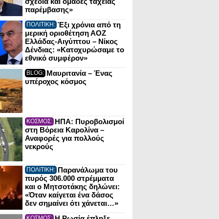
σχέδια και ομάδες ταχείας
παρέμβασης»
Έξι χρόνια από τη
ΠΟΛΙΤΙΚΗ:
μερική οριοθέτηση ΑΟΖ
Ελλάδας-Αιγύπτου – Νίκος
Δένδιας: «Κατοχυρώσαμε το
εθνικό συμφέρον»
Μαυριτανία – Ένας
BLOG:
υπέροχος κόσμος
ΗΠΑ: Πυροβολισμοί
ΚΟΣΜΟΣ:
στη Βόρεια Καρολίνα –
Αναφορές για πολλούς
νεκρούς
Παρανάλωμα του
ΠΟΛΙΤΙΚΗ:
πυρός 306.000 στρέμματα
και ο Μητσοτάκης δηλώνει:
«Όταν καίγεται ένα δάσος
δεν σημαίνει ότι χάνεται…»
Η Ρωσία έπληξε
ΚΟΣΜΟΣ: