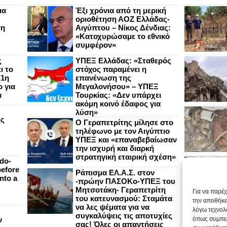
ια
Έξι χρόνια από τη μερική
οριοθέτηση ΑΟΖ Ελλάδας-
ση
Αιγύπτου – Νίκος Δένδιας:
«Κατοχυρώσαμε το εθνικό
συμφέρον»
ς
ΥΠΕΞ Ελλάδας: «Σταθερός
ι το
στόχος παραμένει η
 1η
επανένωση της
 για
Μεγαλονήσου» – ΥΠΕΞ
α
Τουρκίας: «Δεν υπάρχει
ακόμη κοινό έδαφος για
λύση»
ής
Ο Γεραπετρίτης μίλησε στο
τηλέφωνο με τον Αιγύπτιο
ΥΠΕΞ και «επαναβεβαίωσαν
την ισχυρή και διαρκή
στρατηγική εταιρική σχέση»
do-
efore
Ράπισμα ΕΛ.Α.Σ. στον
nto a
-πρώην ΠΑΣΟΚο-ΥΠΕΞ του
Μητσοτάκη- Γεραπετρίτη
Για να παρέ
του κατευνασμού: Σταμάτα
την αποθήκε
να λες ψέματα για να
λόγω τεχνολ
συγκαλύψεις τις αποτυχίες
ν
όπως συμπερ
σας! Όλες οι απαντήσεις