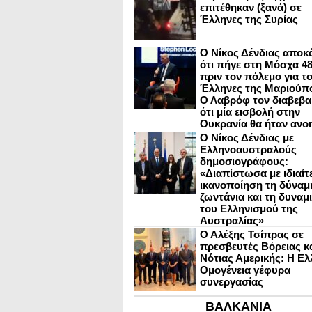
επιτέθηκαν (ξανά) σε
Έλληνες της Συρίας
Ο Νίκος Δένδιας αποκ
ότι πήγε στη Μόσχα 4
πριν τον πόλεμο για τ
Έλληνες της Μαριούπ
Ο Λαβρόφ τον διαβεβα
ότι μία εισβολή στην
Ουκρανία θα ήταν ανο
Ο Νίκος Δένδιας με
Ελληνοαυστραλούς
δημοσιογράφους:
«Διαπίστωσα με ιδιαίτ
ικανοποίηση τη δύναμη
ζωντάνια και τη δυναμ
του Ελληνισμού της
Αυστραλίας»
Ο Αλέξης Τσίπρας σε
πρεσβευτές Βόρειας κ
Νότιας Αμερικής: Η Ελ
Ομογένεια γέφυρα
συνεργασίας
ΒΑΛΚΑΝΙΑ