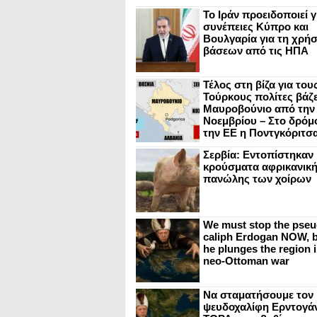
Το Ιράν προειδοποιεί γ
συνέπειες Κύπρο και
Βουλγαρία για τη χρή
βάσεων από τις ΗΠΑ
Τέλος στη βίζα για του
Τούρκους πολίτες βάζε
Μαυροβούνιο από την
Νοεμβρίου – Στο δρόμο
την ΕΕ η Ποντγκόριτσ
Σερβία: Εντοπίστηκαν
κρούσματα αφρικανικ
πανώλης των χοίρων
We must stop the pseu
caliph Erdogan NOW, b
he plunges the region i
neo-Ottoman war
Να σταματήσουμε τον
ψευδοχαλίφη Ερντογά