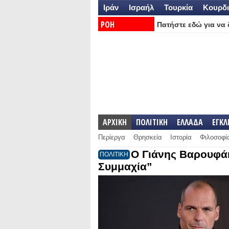
Ιράν
Ισραήλ
Τουρκία
Κουρδι
ΡΟΗ
Πατήστε εδώ για να δ
ΕΙΔΗΣΕΩΝ:
ΑΡΧΙΚΗ
ΠΟΛΙΤΙΚΗ
ΕΛΛΑΔΑ
ΕΓΚ
Περίεργα
Θρησκεία
Ιστορία
Φιλοσοφί
Ο Γιάνης Βαρουφάκ
ΠΟΛΙΤΙΚΗ
Συμμαχία”