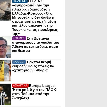
Η ΕΛ.Α.Σ.
ΠΟΛΙΤΙΚΗ:
«σφυροκοπά» για την
ηλεκτρική διασύνδεση
Ελλάδας-Κύπρου: «Ο κ.
Μητσοτάκης δεν διαθέτει
στρατηγική με αρχή, μέση
και τέλος απέναντι στην
Τουρκία και τις προκλήσεις
της»
Στη Βρετανία
ΚΟΣΜΟΣ:
απαγορεύουν τα γυαλιά του
Άδωνι σε εστιατόρια, παμπ
και θέατρα
Έρχεται θερμή
ΕΛΛΑΔΑ:
εισβολή: Ποιες πόλεις θα
«χτυπήσουν» 40αρια
Europa League:
ΑΘΛΗΤΙΚΑ:
Ήττα με 1-0 για τον ΠΑΟΚ
στην Τούμπα από την
Άντερλεχτ