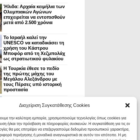
Ήλιδα: Αρχαία κειμήλια των
Ολυμπιακών Αγώνων
επιχειρείται να εντοπισθούν
μετά από 2.500 χρόνια
Το Ισραήλ καλεί την
UNESCO να καταδικάσει τη
χρήση του Κάστρου
Μποφόρ από τη Χεζμπολάχ
ως στρατιωτικού φυλακίου
Η Τουρκία έθεσε το πεδίο
της πρώτης μάχης του
Μεγάλου Αλεξάνδρου με
τους Πέρσες υπό ιστορική
προστασία
Μυστράς: Aνακαίνιση του
ανακτόρου στην
Διαχείριση Συγκατάθεσης Cookies
καστροπολιτεία και εκθέσεις
στο Παλάτι των Δεσποτών
χουμε την καλύτερη εμπειρία, χρησιμοποιούμε τεχνολογίες όπως cookies για
υση ή/και την πρόσβαση σε πληροφορίες συσκευών. Η συγκατάθεση για τις εν
ογίες θα μας επιτρέψει να επεξεργαστούμε δεδομένα προσωπικού χαρακτήρα,
Οι Νεάντερταλ έκαναν
ιφορά περιήγησης ή μοναδικά αναγνωριστικά σε αυτόν τον ιστότοπο. Η μη
οδοντιατρικές επεμβάσεις σε