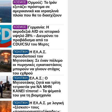
Ορμούζ: Το Ιράν
ΚΟΣΜΟΣ:
εξετάζει πρόστιμα σε
αμερικανικά και ισραηλινά
πλοία που θα το διασχίζουν
Γερμανία: Η
ΚΟΣΜΟΣ:
ακροδεξιά AfD σε ιστορικό
υψηλό 28% – Διευρύνει το
προβάδισμα από το
CDU/CSU του Μερτς
Η ΕΛ.Α.Σ.
ΠΟΛΙΤΙΚΗ:
προειδοποιεί τον
Μητσοτάκη: Σε έναν πόλεμο
οι πυρηνικές εγκαταστάσεις
μπορούν να γίνουν στόχος
του εχθρού
ΕΛ.Α.Σ.: Ο
ΠΟΛΙΤΙΚΗ:
Μητσοτάκης ζητά και τρίτη
τετραετία για ΝΑ ΜΗΝ
ΚΑΝΕΙ τίποτα! – Τα ψέματά
του για τη βιομηχανία
Η ΕΛ.Α.Σ. με λογική
ΠΟΛΙΤΙΚΗ:
«ξέσκισε» τους
«πρασινοαναπτυξάκηδες»: