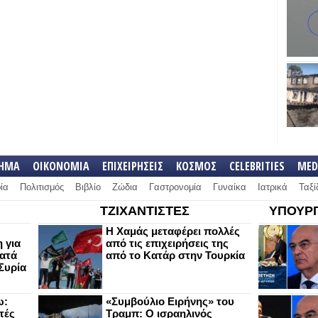
ΛΗΜΑ
ΟΙΚΟΝΟΜΙΑ
ΕΠΙΧΕΙΡΗΣΕΙΣ
ΚΟΣΜΟΣ
CELEBRITIES
MED
ία
Πολιτισμός
Βιβλίο
Ζώδια
Γαστρονομία
Γυναίκα
Ιατρικά
Ταξί
ΤΖΙΧΑΝΤΙΣΤΕΣ
ΥΠΟΥΡΓ
Η Χαμάς μεταφέρει πολλές
 για
από τις επιχειρήσεις της
κατά
από το Κατάρ στην Τουρκία
Συρία
ω:
«Συμβούλιο Ειρήνης» του
τές
Τραμπ: Ο ισραηλινός