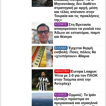
Μητσοτάκης δεν διαθέτει
στρατηγική με αρχή, μέση
και τέλος απέναντι στην
Τουρκία και τις προκλήσεις
της»
Στη Βρετανία
ΚΟΣΜΟΣ:
απαγορεύουν τα γυαλιά του
Άδωνι σε εστιατόρια, παμπ
και θέατρα
Έρχεται θερμή
ΕΛΛΑΔΑ:
εισβολή: Ποιες πόλεις θα
«χτυπήσουν» 40αρια
Europa League:
ΑΘΛΗΤΙΚΑ:
Ήττα με 1-0 για τον ΠΑΟΚ
στην Τούμπα από την
Άντερλεχτ
Ορμούζ: Το Ιράν
ΚΟΣΜΟΣ:
εξετάζει πρόστιμα σε
αμερικανικά και ισραηλινά