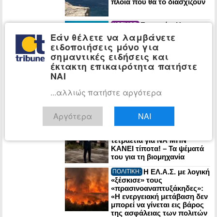
πλοία που θα το διασχίζουν
Γερμανία: Η
ΚΟΣΜΟΣ:
ακροδεξιά AfD σε ιστορικό
Εάν θέλετε να λαμβάνετε
υψηλό 28% – Διευρύνει το
ειδοποιήσεις μόνο για
προβάδισμα από το
σημαντικές ειδήσεις και
CDU/CSU του Μερτς
έκτακτη επικαιρότητα πατήστε
Η ΕΛ.Α.Σ.
ΠΟΛΙΤΙΚΗ:
ΝΑΙ
προειδοποιεί τον
Μητσοτάκη: Σε έναν πόλεμο
...αλλιώς πατήστε αργότερα
οι πυρηνικές εγκαταστάσεις
μπορούν να γίνουν στόχος
του εχθρού
Αργότερα
ΝΑΙ
ΕΛ.Α.Σ.: Ο
ΠΟΛΙΤΙΚΗ:
Μητσοτάκης ζητά και τρίτη
τετραετία για ΝΑ ΜΗΝ
ΚΑΝΕΙ τίποτα! – Τα ψέματά
του για τη βιομηχανία
Η ΕΛ.Α.Σ. με λογική
ΠΟΛΙΤΙΚΗ:
«ξέσκισε» τους
«πρασινοαναπτυξάκηδες»:
«Η ενεργειακή μετάβαση δεν
μπορεί να γίνεται εις βάρος
της ασφάλειας των πολιτών