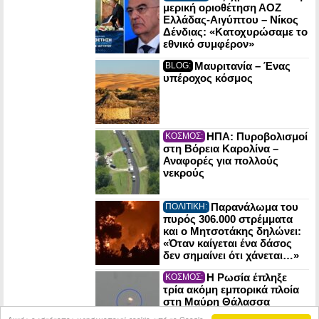
μερική οριοθέτηση ΑΟΖ
Ελλάδας-Αιγύπτου – Νίκος
Δένδιας: «Κατοχυρώσαμε το
εθνικό συμφέρον»
Μαυριτανία – Ένας
BLOG:
υπέροχος κόσμος
ΗΠΑ: Πυροβολισμοί
ΚΟΣΜΟΣ:
στη Βόρεια Καρολίνα –
Αναφορές για πολλούς
νεκρούς
Παρανάλωμα του
ΠΟΛΙΤΙΚΗ:
πυρός 306.000 στρέμματα
και ο Μητσοτάκης δηλώνει:
«Όταν καίγεται ένα δάσος
δεν σημαίνει ότι χάνεται…»
Η Ρωσία έπληξε
ΚΟΣΜΟΣ:
τρία ακόμη εμπορικά πλοία
στη Μαύρη Θάλασσα
(βίντεο)