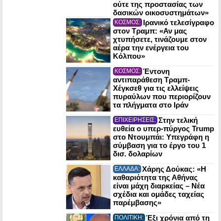
ούτε της προστασίας των
δασικών οικοσυστημάτων»
Ιρανικό τελεσίγραφο
ΚΟΣΜΟΣ:
στον Τραμπ: «Αν μας
χτυπήσετε, τινάζουμε στον
αέρα την ενέργεια του
Κόλπου»
Έντονη
ΚΟΣΜΟΣ:
αντιπαράθεση Τραμπ-
Χέγκσεθ για τις ελλείψεις
πυραύλων που περιορίζουν
τα πλήγματα στο Ιράν
Στην τελική
ΕΠΙΧΕΙΡΗΣΕΙΣ:
ευθεία ο υπερ-πύργος Trump
στο Ντουμπάι: Υπεγράφη η
σύμβαση για το έργο του 1
δισ. δολαρίων
Χάρης Δούκας: «Η
ΕΛΛΑΔΑ:
καθαριότητα της Αθήνας
είναι μάχη διαρκείας – Νέα
σχέδια και ομάδες ταχείας
παρέμβασης»
Έξι χρόνια από τη
ΠΟΛΙΤΙΚΗ: