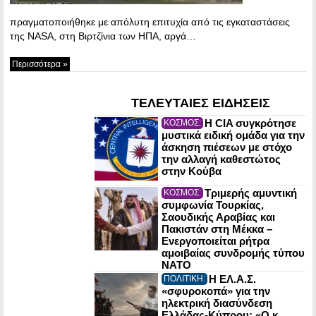
πραγματοποιήθηκε με απόλυτη επιτυχία από τις εγκαταστάσεις
της NASA, στη Βιρτζίνια των ΗΠΑ, αργά…
Περισσότερα »
ΤΕΛΕΥΤΑΙΕΣ ΕΙΔΗΣΕΙΣ
Η CIA συγκρότησε
ΚΟΣΜΟΣ:
μυστικά ειδική ομάδα για την
άσκηση πιέσεων με στόχο
την αλλαγή καθεστώτος
στην Κούβα
Τριμερής αμυντική
ΚΟΣΜΟΣ:
συμφωνία Τουρκίας,
Σαουδικής Αραβίας και
Πακιστάν στη Μέκκα –
Ενεργοποιείται ρήτρα
αμοιβαίας συνδρομής τύπου
NATO
Η ΕΛ.Α.Σ.
ΠΟΛΙΤΙΚΗ:
«σφυροκοπά» για την
ηλεκτρική διασύνδεση
Ελλάδας-Κύπρου: «Ο κ.