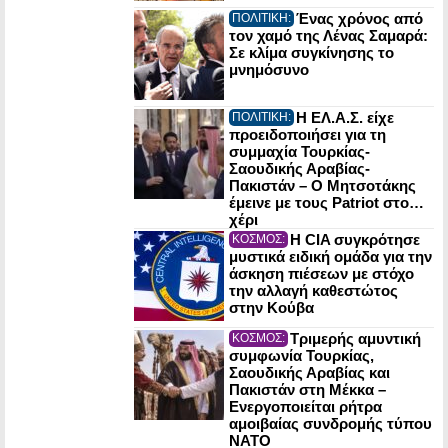
Ένας χρόνος από
ΠΟΛΙΤΙΚΗ:
τον χαμό της Λένας Σαμαρά:
Σε κλίμα συγκίνησης το
μνημόσυνο
Η ΕΛ.Α.Σ. είχε
ΠΟΛΙΤΙΚΗ:
προειδοποιήσει για τη
συμμαχία Τουρκίας-
Σαουδικής Αραβίας-
Πακιστάν – Ο Μητσοτάκης
έμεινε με τους Patriot στο…
χέρι
Η CIA συγκρότησε
ΚΟΣΜΟΣ:
μυστικά ειδική ομάδα για την
άσκηση πιέσεων με στόχο
την αλλαγή καθεστώτος
στην Κούβα
Τριμερής αμυντική
ΚΟΣΜΟΣ:
συμφωνία Τουρκίας,
Σαουδικής Αραβίας και
Πακιστάν στη Μέκκα –
Ενεργοποιείται ρήτρα
αμοιβαίας συνδρομής τύπου
NATO