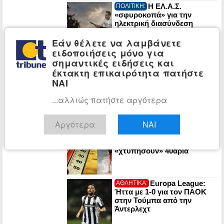
Η ΕΛ.Α.Σ.
ΠΟΛΙΤΙΚΗ:
«σφυροκοπά» για την
ηλεκτρική διασύνδεση
Ελλάδας-Κύπρου: «Ο κ.
Μητσοτάκης δεν διαθέτει
Εάν θέλετε να λαμβάνετε
στρατηγική με αρχή, μέση
ειδοποιήσεις μόνο για
και τέλος απέναντι στην
σημαντικές ειδήσεις και
Τουρκία και τις προκλήσεις
έκτακτη επικαιρότητα πατήστε
της»
ΝΑΙ
Στη Βρετανία
ΚΟΣΜΟΣ:
απαγορεύουν τα γυαλιά του
...αλλιώς πατήστε αργότερα
Άδωνι σε εστιατόρια, παμπ
και θέατρα
Αργότερα
ΝΑΙ
Έρχεται θερμή
ΕΛΛΑΔΑ:
εισβολή: Ποιες πόλεις θα
«χτυπήσουν» 40αρια
Europa League:
ΑΘΛΗΤΙΚΑ:
Ήττα με 1-0 για τον ΠΑΟΚ
στην Τούμπα από την
Άντερλεχτ