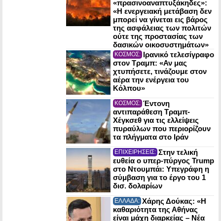
«πρασινοαναπτυξάκηδες»:
«Η ενεργειακή μετάβαση δεν
μπορεί να γίνεται εις βάρος
της ασφάλειας των πολιτών
ούτε της προστασίας των
δασικών οικοσυστημάτων»
Ιρανικό τελεσίγραφο
ΚΟΣΜΟΣ:
στον Τραμπ: «Αν μας
χτυπήσετε, τινάζουμε στον
αέρα την ενέργεια του
Κόλπου»
Έντονη
ΚΟΣΜΟΣ:
αντιπαράθεση Τραμπ-
Χέγκσεθ για τις ελλείψεις
πυραύλων που περιορίζουν
τα πλήγματα στο Ιράν
Στην τελική
ΕΠΙΧΕΙΡΗΣΕΙΣ:
ευθεία ο υπερ-πύργος Trump
στο Ντουμπάι: Υπεγράφη η
σύμβαση για το έργο του 1
δισ. δολαρίων
Χάρης Δούκας: «Η
ΕΛΛΑΔΑ:
καθαριότητα της Αθήνας
είναι μάχη διαρκείας – Νέα