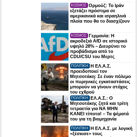
Ορμούζ: Το Ιράν
ΚΟΣΜΟΣ:
εξετάζει πρόστιμα σε
αμερικανικά και ισραηλινά
πλοία που θα το διασχίζουν
Γερμανία: Η
ΚΟΣΜΟΣ:
ακροδεξιά AfD σε ιστορικό
υψηλό 28% – Διευρύνει το
προβάδισμα από το
CDU/CSU του Μερτς
Η ΕΛ.Α.Σ.
ΠΟΛΙΤΙΚΗ:
προειδοποιεί τον
Μητσοτάκη: Σε έναν πόλεμο
οι πυρηνικές εγκαταστάσεις
μπορούν να γίνουν στόχος
του εχθρού
ΕΛ.Α.Σ.: Ο
ΠΟΛΙΤΙΚΗ:
Μητσοτάκης ζητά και τρίτη
τετραετία για ΝΑ ΜΗΝ
ΚΑΝΕΙ τίποτα! – Τα ψέματά
του για τη βιομηχανία
Η ΕΛ.Α.Σ. με λογική
ΠΟΛΙΤΙΚΗ:
«ξέσκισε» τους