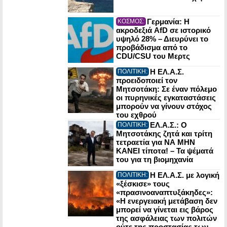
Γερμανία: Η
ΚΟΣΜΟΣ:
ακροδεξιά AfD σε ιστορικό
υψηλό 28% – Διευρύνει το
προβάδισμα από το
CDU/CSU του Μερτς
Η ΕΛ.Α.Σ.
ΠΟΛΙΤΙΚΗ:
προειδοποιεί τον
Μητσοτάκη: Σε έναν πόλεμο
οι πυρηνικές εγκαταστάσεις
μπορούν να γίνουν στόχος
του εχθρού
ΕΛ.Α.Σ.: Ο
ΠΟΛΙΤΙΚΗ:
Μητσοτάκης ζητά και τρίτη
τετραετία για ΝΑ ΜΗΝ
ΚΑΝΕΙ τίποτα! – Τα ψέματά
του για τη βιομηχανία
Η ΕΛ.Α.Σ. με λογική
ΠΟΛΙΤΙΚΗ:
«ξέσκισε» τους
«πρασινοαναπτυξάκηδες»:
«Η ενεργειακή μετάβαση δεν
μπορεί να γίνεται εις βάρος
της ασφάλειας των πολιτών
ούτε της προστασίας των