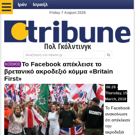
Ιράν
Ισραήλ
Friday 7 August 2026
Πολ Γκόλντινγκ
Το Facebook απέκλεισε το
ΚΟΣΜΟΣ
βρετανικό ακροδεξιό κόμμα «Britain
First»
06:28 -
Thursday, 15
March, 2018
Το Facebook
ανακοίνωσε
ότι απέκλεισε
την
ακροδεξιά