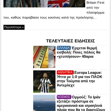
Britain First
από την
πλατφόρμα
του, καθώς παραβίασε τους κανόνες κατά της πρόκλησης…
Περισσότερα »
ΤΕΛΕΥΤΑΙΕΣ ΕΙΔΗΣΕΙΣ
Έρχεται θερμή
ΕΛΛΑΔΑ:
εισβολή: Ποιες πόλεις θα
«χτυπήσουν» 40αρια
Europa League:
ΑΘΛΗΤΙΚΑ:
Ήττα με 1-0 για τον ΠΑΟΚ
στην Τούμπα από την
Άντερλεχτ
Ορμούζ: Το Ιράν
ΚΟΣΜΟΣ:
εξετάζει πρόστιμα σε
αμερικανικά και ισραηλινά
πλοία που θα το διασχίζουν