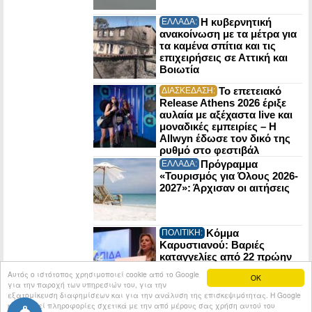
Η κυβερνητική
ΕΛΛΑΔΑ:
ανακοίνωση με τα μέτρα για
τα καμένα σπίτια και τις
επιχειρήσεις σε Αττική και
Βοιωτία
Το επετειακό
ΔΙΑΣΚΕΔΑΣΗ:
Release Athens 2026 έριξε
αυλαία με αξέχαστα live και
μοναδικές εμπειρίες – Η
Allwyn έδωσε τον δικό της
ρυθμό στο φεστιβάλ
Πρόγραμμα
ΕΛΛΑΔΑ:
«Τουρισμός για Όλους 2026-
2027»: Άρχισαν οι αιτήσεις
Κόμμα
ΠΟΛΙΤΙΚΗ:
Καρυστιανού: Βαριές
καταγγελίες από 22 πρώην
στελέχη της Ελπίδας για τη
Αυτός ο ιστότοπος χρησιμοποιεί cookie από το Google
OK
Δημοκρατία
για την παροχή των υπηρεσιών του, για την
εξατομίκευση διαφημίσεων και για την ανάλυση της επισκεψιμότητας. Η Google
κοινοποιεί πληροφορίες σχετικά με την από μέρους σας χρήση αυτού του