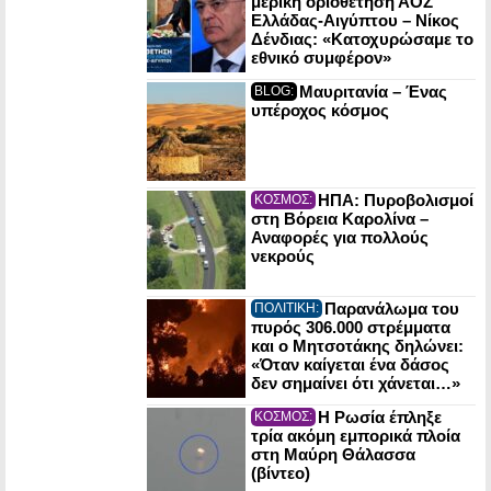
μερική οριοθέτηση ΑΟΖ
Ελλάδας-Αιγύπτου – Νίκος
Δένδιας: «Κατοχυρώσαμε το
εθνικό συμφέρον»
Μαυριτανία – Ένας
BLOG:
υπέροχος κόσμος
ΗΠΑ: Πυροβολισμοί
ΚΟΣΜΟΣ:
στη Βόρεια Καρολίνα –
Αναφορές για πολλούς
νεκρούς
Παρανάλωμα του
ΠΟΛΙΤΙΚΗ:
πυρός 306.000 στρέμματα
και ο Μητσοτάκης δηλώνει:
«Όταν καίγεται ένα δάσος
δεν σημαίνει ότι χάνεται…»
Η Ρωσία έπληξε
ΚΟΣΜΟΣ:
τρία ακόμη εμπορικά πλοία
στη Μαύρη Θάλασσα
(βίντεο)