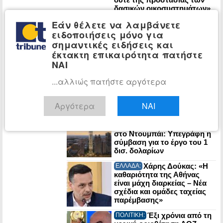
δασικών οικοσυστημάτων»
Ιρανικό τελεσίγραφο
ΚΟΣΜΟΣ:
Εάν θέλετε να λαμβάνετε
στον Τραμπ: «Αν μας
ειδοποιήσεις μόνο για
χτυπήσετε, τινάζουμε στον
σημαντικές ειδήσεις και
αέρα την ενέργεια του
Κόλπου»
έκτακτη επικαιρότητα πατήστε
ΝΑΙ
Έντονη
ΚΟΣΜΟΣ:
αντιπαράθεση Τραμπ-
...αλλιώς πατήστε αργότερα
Χέγκσεθ για τις ελλείψεις
πυραύλων που περιορίζουν
τα πλήγματα στο Ιράν
Αργότερα
ΝΑΙ
Στην τελική
ΕΠΙΧΕΙΡΗΣΕΙΣ:
ευθεία ο υπερ-πύργος Trump
στο Ντουμπάι: Υπεγράφη η
σύμβαση για το έργο του 1
δισ. δολαρίων
Χάρης Δούκας: «Η
ΕΛΛΑΔΑ:
καθαριότητα της Αθήνας
είναι μάχη διαρκείας – Νέα
σχέδια και ομάδες ταχείας
παρέμβασης»
Έξι χρόνια από τη
ΠΟΛΙΤΙΚΗ: