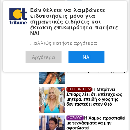
Πυρκαγιές:
ΕΛΛΑΔΑ:
«Κόκκινος συναγερμός» σε
Εάν θέλετε να λαμβάνετε
Αττική και άλλες πέντε
ειδοποιήσεις μόνο για
περιοχές της χώρας την
σημαντικές ειδήσεις και
Κυριακή
έκτακτη επικαιρότητα πατήστε
ΝΑΙ
Τραγωδία στην
ΕΛΛΑΔΑ:
Πάρο: Νεκρό 4χρονο παιδί
σε πισίνα beach bar
...αλλιώς πατήστε αργότερα
Αργότερα
ΝΑΙ
Η 51χρονη
CELEBRITIES:
Μαρία Σολωμού με γαλάζιο
μπικίνι στην παραλία (φωτο)
Η Μπρίτνεϊ
CELEBRITIES:
Σπίαρς λέει ότι απέτυχε ως
μητέρα, επειδή ο γιος της
δεν πιστεύει στον Θεό
Η Χαμάς προσπαθεί
ΚΟΣΜΟΣ:
με τεχνάσματα να μην
αφοπλιστεί