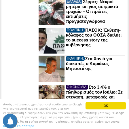
Σέρρες: Νεκροί
ΕΛΛΑΔΑ:
μητέρα και γιος σε φρικτό
τροχαίο – Οι πρώτες
εκτιμήσεις
πραγματογνώμονα
ΠΑΣΟΚ: Έκθεση-
ΠΟΛΙΤΙΚΗ:
κόλαφος του ΟΟΣΑ διαλύει
το success story της
κυβέρνησης
Στα Χανιά για
ΠΟΛΙΤΙΚΗ:
διακοπές ο Κυριάκος
Μητσοτάκης
Στο 3,4% ο
ΟΙΚΟΝΟΜΙΑ:
πληθωρισμός τον Ιούλιο: Σε
στέγαση, μεταφορές και
εστίαση οι μεγαλύτερες
Αυτός ο ιστότοπος χρησιμοποιεί cookie από το Google
OK
αυξήσεις
για την παροχή των υπηρεσιών του, για την
εξατομίκευση διαφημίσεων και για την ανάλυση της επισκεψιμότητας. Η Google
κοινοποιεί πληροφορίες σχετικά με την από μέρους σας χρήση αυτού του
© 2026
Tribune.gr
All rights reserved.
Entries RSS
ιστότοπου. Με τη χρήση αυτού του ιστότοπου, αποδέχεστε τη χρήση των cookie.
Μάθετε Περισσότερα
Κατασκευή Ιστοσελίδων tcp.gr Project - V2