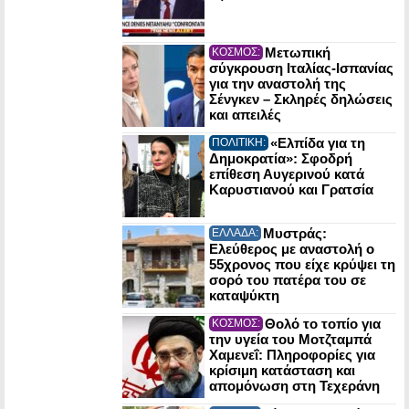
Μετωπική
ΚΟΣΜΟΣ:
σύγκρουση Ιταλίας-Ισπανίας
για την αναστολή της
Σένγκεν – Σκληρές δηλώσεις
και απειλές
«Ελπίδα για τη
ΠΟΛΙΤΙΚΗ:
Δημοκρατία»: Σφοδρή
επίθεση Αυγερινού κατά
Καρυστιανού και Γρατσία
Μυστράς:
ΕΛΛΑΔΑ:
Ελεύθερος με αναστολή ο
55χρονος που είχε κρύψει τη
σορό του πατέρα του σε
καταψύκτη
Θολό το τοπίο για
ΚΟΣΜΟΣ:
την υγεία του Μοτζταμπά
Χαμενεΐ: Πληροφορίες για
κρίσιμη κατάσταση και
απομόνωση στη Τεχεράνη