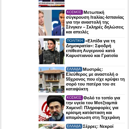
Μετωπική
ΚΟΣΜΟΣ:
σύγκρουση Ιταλίας-Ισπανίας
για την αναστολή της
Σένγκεν – Σκληρές δηλώσεις
και απειλές
«Ελπίδα για τη
ΠΟΛΙΤΙΚΗ:
Δημοκρατία»: Σφοδρή
επίθεση Αυγερινού κατά
Καρυστιανού και Γρατσία
Μυστράς:
ΕΛΛΑΔΑ:
Ελεύθερος με αναστολή ο
55χρονος που είχε κρύψει τη
σορό του πατέρα του σε
καταψύκτη
Θολό το τοπίο για
ΚΟΣΜΟΣ:
την υγεία του Μοτζταμπά
Χαμενεΐ: Πληροφορίες για
κρίσιμη κατάσταση και
απομόνωση στη Τεχεράνη
Σέρρες: Νεκροί
ΕΛΛΑΔΑ: