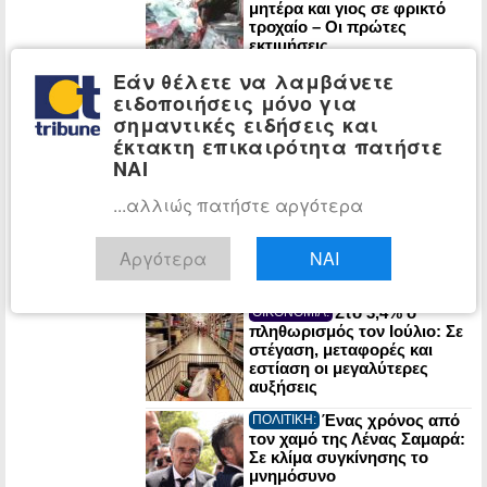
μητέρα και γιος σε φρικτό
τροχαίο – Οι πρώτες
εκτιμήσεις
πραγματογνώμονα
Εάν θέλετε να λαμβάνετε
ΠΑΣΟΚ: Έκθεση-
ΠΟΛΙΤΙΚΗ:
ειδοποιήσεις μόνο για
κόλαφος του ΟΟΣΑ διαλύει
σημαντικές ειδήσεις και
το success story της
έκτακτη επικαιρότητα πατήστε
κυβέρνησης
ΝΑΙ
...αλλιώς πατήστε αργότερα
Στα Χανιά για
ΠΟΛΙΤΙΚΗ:
διακοπές ο Κυριάκος
Μητσοτάκης
Αργότερα
ΝΑΙ
Στο 3,4% ο
ΟΙΚΟΝΟΜΙΑ:
πληθωρισμός τον Ιούλιο: Σε
στέγαση, μεταφορές και
εστίαση οι μεγαλύτερες
αυξήσεις
Ένας χρόνος από
ΠΟΛΙΤΙΚΗ:
τον χαμό της Λένας Σαμαρά:
Σε κλίμα συγκίνησης το
μνημόσυνο