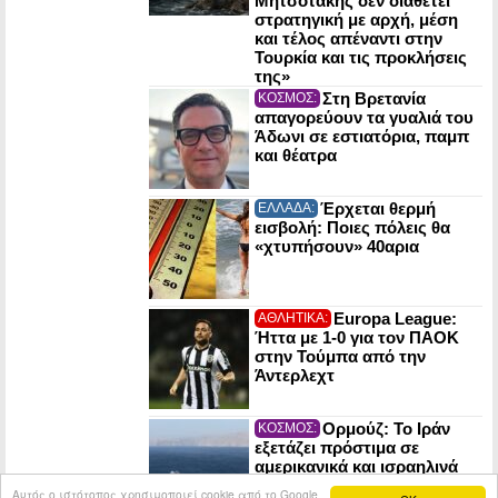
Μητσοτάκης δεν διαθέτει
στρατηγική με αρχή, μέση
και τέλος απέναντι στην
Τουρκία και τις προκλήσεις
της»
Στη Βρετανία
ΚΟΣΜΟΣ:
απαγορεύουν τα γυαλιά του
Άδωνι σε εστιατόρια, παμπ
και θέατρα
Έρχεται θερμή
ΕΛΛΑΔΑ:
εισβολή: Ποιες πόλεις θα
«χτυπήσουν» 40αρια
Europa League:
ΑΘΛΗΤΙΚΑ:
Ήττα με 1-0 για τον ΠΑΟΚ
στην Τούμπα από την
Άντερλεχτ
Ορμούζ: Το Ιράν
ΚΟΣΜΟΣ:
εξετάζει πρόστιμα σε
αμερικανικά και ισραηλινά
πλοία που θα το διασχίζουν
Αυτός ο ιστότοπος χρησιμοποιεί cookie από το Google