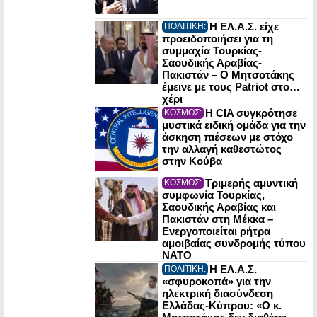
Η ΕΛ.Α.Σ. είχε
ΠΟΛΙΤΙΚΗ:
προειδοποιήσει για τη
συμμαχία Τουρκίας-
Σαουδικής Αραβίας-
Πακιστάν – Ο Μητσοτάκης
έμεινε με τους Patriot στο…
χέρι
Η CIA συγκρότησε
ΚΟΣΜΟΣ:
μυστικά ειδική ομάδα για την
άσκηση πιέσεων με στόχο
την αλλαγή καθεστώτος
στην Κούβα
Τριμερής αμυντική
ΚΟΣΜΟΣ:
συμφωνία Τουρκίας,
Σαουδικής Αραβίας και
Πακιστάν στη Μέκκα –
Ενεργοποιείται ρήτρα
αμοιβαίας συνδρομής τύπου
NATO
Η ΕΛ.Α.Σ.
ΠΟΛΙΤΙΚΗ:
«σφυροκοπά» για την
ηλεκτρική διασύνδεση
Ελλάδας-Κύπρου: «Ο κ.