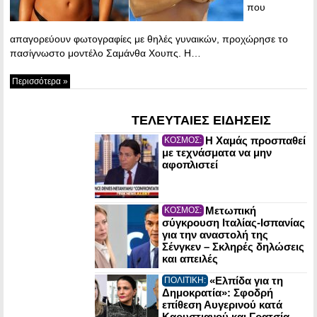
που
απαγορεύουν φωτογραφίες με θηλές γυναικών, προχώρησε το
πασίγνωστο μοντέλο Σαμάνθα Χουπς. Η…
Περισσότερα »
ΤΕΛΕΥΤΑΙΕΣ ΕΙΔΗΣΕΙΣ
Η Χαμάς προσπαθεί
ΚΟΣΜΟΣ:
με τεχνάσματα να μην
αφοπλιστεί
Μετωπική
ΚΟΣΜΟΣ:
σύγκρουση Ιταλίας-Ισπανίας
για την αναστολή της
Σένγκεν – Σκληρές δηλώσεις
και απειλές
«Ελπίδα για τη
ΠΟΛΙΤΙΚΗ:
Δημοκρατία»: Σφοδρή
επίθεση Αυγερινού κατά
Καρυστιανού και Γρατσία