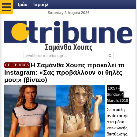
Ιράν
Ισραήλ
Saturday 8 August 2026
Σαμάνθα Χουπς
Η Σαμάνθα Χουπς προκαλεί το
CELEBRITIES
Instagram: «Σας προβάλλουν οι θηλές
μου;» (βίντεο)
10:57 -
Sunday, 4
March, 2018
Σε πράξη
αντίστασης
στα μέσα
κοινωνικής
δικτύωσης,