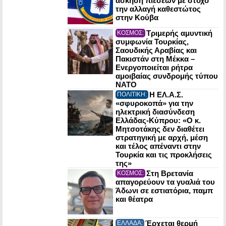
άσκηση πιέσεων με στόχο
την αλλαγή καθεστώτος
στην Κούβα
Τριμερής αμυντική
ΚΟΣΜΟΣ:
συμφωνία Τουρκίας,
Σαουδικής Αραβίας και
Πακιστάν στη Μέκκα –
Ενεργοποιείται ρήτρα
αμοιβαίας συνδρομής τύπου
NATO
Η ΕΛ.Α.Σ.
ΠΟΛΙΤΙΚΗ:
«σφυροκοπά» για την
ηλεκτρική διασύνδεση
Ελλάδας-Κύπρου: «Ο κ.
Μητσοτάκης δεν διαθέτει
στρατηγική με αρχή, μέση
και τέλος απέναντι στην
Τουρκία και τις προκλήσεις
της»
Στη Βρετανία
ΚΟΣΜΟΣ:
απαγορεύουν τα γυαλιά του
Άδωνι σε εστιατόρια, παμπ
και θέατρα
Έρχεται θερμή
ΕΛΛΑΔΑ: