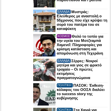
Μυστράς:
ΕΛΛΑΔΑ:
Ελεύθερος με αναστολή ο
55χρονος που είχε κρύψει τη
σορό του πατέρα του σε
καταψύκτη
Θολό το τοπίο για
ΚΟΣΜΟΣ:
την υγεία του Μοτζταμπά
Χαμενεΐ: Πληροφορίες για
κρίσιμη κατάσταση και
απομόνωση στη Τεχεράνη
Σέρρες: Νεκροί
ΕΛΛΑΔΑ:
μητέρα και γιος σε φρικτό
τροχαίο – Οι πρώτες
εκτιμήσεις
πραγματογνώμονα
ΠΑΣΟΚ: Έκθεση-
ΠΟΛΙΤΙΚΗ:
κόλαφος του ΟΟΣΑ διαλύει
το success story της
κυβέρνησης
Στα Χανιά για
ΠΟΛΙΤΙΚΗ: