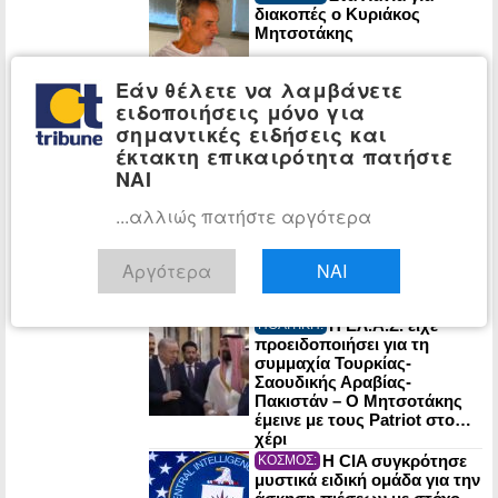
διακοπές ο Κυριάκος
Μητσοτάκης
Εάν θέλετε να λαμβάνετε
Στο 3,4% ο
ΟΙΚΟΝΟΜΙΑ:
ειδοποιήσεις μόνο για
πληθωρισμός τον Ιούλιο: Σε
σημαντικές ειδήσεις και
στέγαση, μεταφορές και
έκτακτη επικαιρότητα πατήστε
εστίαση οι μεγαλύτερες
ΝΑΙ
αυξήσεις
...αλλιώς πατήστε αργότερα
Ένας χρόνος από
ΠΟΛΙΤΙΚΗ:
τον χαμό της Λένας Σαμαρά:
Σε κλίμα συγκίνησης το
Αργότερα
ΝΑΙ
μνημόσυνο
Η ΕΛ.Α.Σ. είχε
ΠΟΛΙΤΙΚΗ:
προειδοποιήσει για τη
συμμαχία Τουρκίας-
Σαουδικής Αραβίας-
Πακιστάν – Ο Μητσοτάκης
έμεινε με τους Patriot στο…
χέρι
Η CIA συγκρότησε
ΚΟΣΜΟΣ:
μυστικά ειδική ομάδα για την