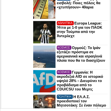
εισβολή: Ποιες πόλεις θα
«χτυπήσουν» 40αρια
Europa League:
ΑΘΛΗΤΙΚΑ:
Ήττα με 1-0 για τον ΠΑΟΚ
στην Τούμπα από την
Άντερλεχτ
Ορμούζ: Το Ιράν
ΚΟΣΜΟΣ:
εξετάζει πρόστιμα σε
αμερικανικά και ισραηλινά
πλοία που θα το διασχίζουν
Γερμανία: Η
ΚΟΣΜΟΣ:
ακροδεξιά AfD σε ιστορικό
υψηλό 28% – Διευρύνει το
προβάδισμα από το
CDU/CSU του Μερτς
Η ΕΛ.Α.Σ.
ΠΟΛΙΤΙΚΗ:
προειδοποιεί τον
Μητσοτάκη: Σε έναν πόλεμο
οι πυρηνικές εγκαταστάσεις