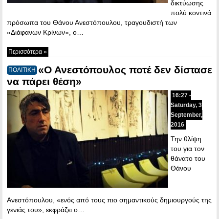
δικτύωσης
πολύ κοντινά
πρόσωπα του Θάνου Ανεστόπουλου, τραγουδιστή των
«Διάφανων Κρίνων», ο…
Περισσότερα »
«Ο Ανεστόπουλος ποτέ δεν δίστασε
ΠΟΛΙΤΙΚΗ
να πάρει θέση»
16:27 -
Saturday, 3
September,
2016
Την θλίψη
του για τον
θάνατο του
Θάνου
Ανεστόπουλου, «ενός από τους πιο σημαντικούς δημιουργούς της
γενιάς του», εκφράζει ο…