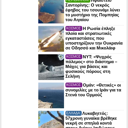
Ηφαίστειο
Σαντορίνης: Ο νεκρός
έφηβος του τσουνάμι λύνει
το μυστήριο της Πομπηίας
του Αιγαίου
Η Ρωσία έπληξε
ΚΟΣΜΟΣ:
πλοία και στρατιωτικές
εγκαταστάσεις που
υποστηρίζουν την Ουκρανία
σε Οδησσό και Μικολάιφ
NYT: «Ψυχρός
ΚΟΣΜΟΣ:
πόλεμος» στο διάστημα –
Μάχες για βάσεις και
φυσικούς πόρους στη
Σελήνη
Ομάν: «Θετικές» οι
ΚΟΣΜΟΣ:
συνομιλίες με το Ιράν για τα
Στενά του Ορμούζ
Λυκαβηττός:
ΕΛΛΑΔΑ:
57χρονη γυναίκα βρέθηκε
νεκρή σε σπηλιά κοντά
στους Αγίους Ισιδώρους