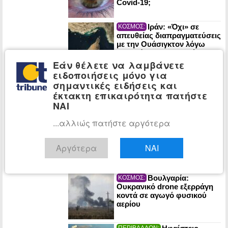
Covid-19;
Ιράν: «Όχι» σε
ΚΟΣΜΟΣ:
απευθείας διαπραγματεύσεις
με την Ουάσιγκτον λόγω
παραβίασης της ενδιάμεσης
συμφωνίας
Εάν θέλετε να λαμβάνετε
ειδοποιήσεις μόνο για
Η Συμφωνία της
ΚΟΣΜΟΣ:
σημαντικές ειδήσεις και
Μέκκας -Τουρκία, Σαουδ.
έκτακτη επικαιρότητα πατήστε
Αραβία, Πακιστάν- απειλεί
Ισραήλ και Ινδία;
ΝΑΙ
...αλλιώς πατήστε αργότερα
Γροιλανδία: Στόχος
ΚΟΣΜΟΣ:
της «αυλής Τραμπ»
πετρελαϊκό κοίτασμα αξίας
Αργότερα
ΝΑΙ
έως $1 τρισ.
Βουλγαρία:
ΚΟΣΜΟΣ:
Ουκρανικό drone εξερράγη
κοντά σε αγωγό φυσικού
αερίου
ΠΕΡΙΒΑΛΛΟΝ: