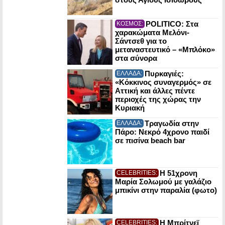
POLITICO: Στα
ΚΟΣΜΟΣ:
χαρακώματα Μελόνι-
Σάντσεθ για το
μεταναστευτικό – «Μπλόκο»
στα σύνορα
Πυρκαγιές:
ΕΛΛΑΔΑ:
«Κόκκινος συναγερμός» σε
Αττική και άλλες πέντε
περιοχές της χώρας την
Κυριακή
Τραγωδία στην
ΕΛΛΑΔΑ:
Πάρο: Νεκρό 4χρονο παιδί
σε πισίνα beach bar
Η 51χρονη
CELEBRITIES:
Μαρία Σολωμού με γαλάζιο
μπικίνι στην παραλία (φωτο)
Η Μπρίτνεϊ
CELEBRITIES: