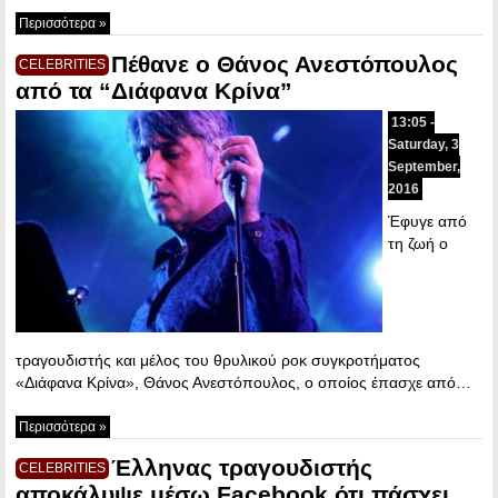
Περισσότερα »
Πέθανε ο Θάνος Ανεστόπουλος
CELEBRITIES
από τα “Διάφανα Κρίνα”
13:05 -
Saturday, 3
September,
2016
Έφυγε από
τη ζωή ο
τραγουδιστής και μέλος του θρυλικού ροκ συγκροτήματος
«Διάφανα Κρίνα», Θάνος Ανεστόπουλος, ο οποίος έπασχε από…
Περισσότερα »
Έλληνας τραγουδιστής
CELEBRITIES
αποκάλυψε μέσω Facebook ότι πάσχει