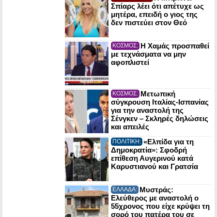
Σπίαρς λέει ότι απέτυχε ως
μητέρα, επειδή ο γιος της
δεν πιστεύει στον Θεό
Η Χαμάς προσπαθεί
ΚΟΣΜΟΣ:
με τεχνάσματα να μην
αφοπλιστεί
Μετωπική
ΚΟΣΜΟΣ:
σύγκρουση Ιταλίας-Ισπανίας
για την αναστολή της
Σένγκεν – Σκληρές δηλώσεις
και απειλές
«Ελπίδα για τη
ΠΟΛΙΤΙΚΗ:
Δημοκρατία»: Σφοδρή
επίθεση Αυγερινού κατά
Καρυστιανού και Γρατσία
Μυστράς:
ΕΛΛΑΔΑ:
Ελεύθερος με αναστολή ο
55χρονος που είχε κρύψει τη
σορό του πατέρα του σε