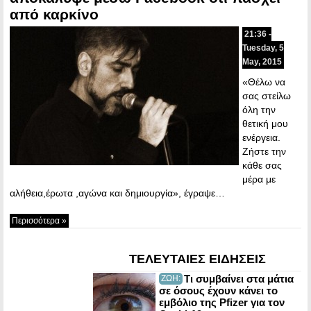
από καρκίνο
21:36 -
Tuesday, 5
May, 2015
«Θέλω να
σας στείλω
όλη την
θετική μου
ενέργεια.
Ζήστε την
κάθε σας
μέρα με
αλήθεια,έρωτα ,αγώνα και δημιουργία», έγραψε…
Περισσότερα »
ΤΕΛΕΥΤΑΙΕΣ ΕΙΔΗΣΕΙΣ
Τι συμβαίνει στα μάτια
ΖΩΗ:
σε όσους έχουν κάνει το
εμβόλιο της Pfizer για τον