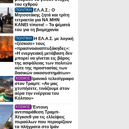
του εχθρού
ΕΛ.Α.Σ.: Ο
ΠΟΛΙΤΙΚΗ:
Μητσοτάκης ζητά και τρίτη
τετραετία για ΝΑ ΜΗΝ
ΚΑΝΕΙ τίποτα! – Τα ψέματά
του για τη βιομηχανία
Η ΕΛ.Α.Σ. με λογική
ΠΟΛΙΤΙΚΗ:
«ξέσκισε» τους
«πρασινοαναπτυξάκηδες»:
«Η ενεργειακή μετάβαση δεν
μπορεί να γίνεται εις βάρος
της ασφάλειας των πολιτών
ούτε της προστασίας των
δασικών οικοσυστημάτων»
Ιρανικό τελεσίγραφο
ΚΟΣΜΟΣ:
στον Τραμπ: «Αν μας
χτυπήσετε, τινάζουμε στον
αέρα την ενέργεια του
Κόλπου»
Έντονη
ΚΟΣΜΟΣ:
αντιπαράθεση Τραμπ-
Χέγκσεθ για τις ελλείψεις
πυραύλων που περιορίζουν
τα πλήγματα στο Ιράν