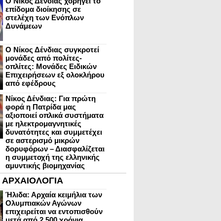
Ο Νίκος Δένδιας χορηγεί το
επίδομα διοίκησης σε
στελέχη των Ενόπλων
Δυνάμεων
Ο Νίκος Δένδιας συγκροτεί
μονάδες από πολίτες-
οπλίτες: Μονάδες Ειδικών
Επιχειρήσεων εξ ολοκλήρου
από εφέδρους
Νίκος Δένδιας: Για πρώτη
φορά η Πατρίδα μας
αξιοποιεί οπλικά συστήματα
με ηλεκτρομαγνητικές
δυνατότητες και συμμετέχει
σε αστερισμό μικρών
δορυφόρων – Διασφαλίζεται
η συμμετοχή της ελληνικής
αμυντικής βιομηχανίας
ΑΡΧΑΙΟΛΟΓΙΑ
Ήλιδα: Αρχαία κειμήλια των
Ολυμπιακών Αγώνων
επιχειρείται να εντοπισθούν
μετά από 2.500 χρόνια