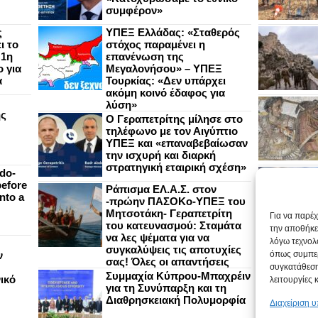
συμφέρον»
ς
ΥΠΕΞ Ελλάδας: «Σταθερός
ι το
στόχος παραμένει η
 1η
επανένωση της
 για
Μεγαλονήσου» – ΥΠΕΞ
α
Τουρκίας: «Δεν υπάρχει
ακόμη κοινό έδαφος για
λύση»
ής
Ο Γεραπετρίτης μίλησε στο
τηλέφωνο με τον Αιγύπτιο
ΥΠΕΞ και «επαναβεβαίωσαν
την ισχυρή και διαρκή
στρατηγική εταιρική σχέση»
do-
efore
Ράπισμα ΕΛ.Α.Σ. στον
nto a
-πρώην ΠΑΣΟΚο-ΥΠΕΞ του
Μητσοτάκη- Γεραπετρίτη
Για να παρέ
του κατευνασμού: Σταμάτα
την αποθήκε
να λες ψέματα για να
λόγω τεχνολ
συγκαλύψεις τις αποτυχίες
ν
όπως συμπερ
σας! Όλες οι απαντήσεις
συγκατάθεση
Συμμαχία Κύπρου-Μπαχρέιν
ικό
λειτουργίες 
για τη Συνύπαρξη και τη
Διαθρησκειακή Πολυμορφία
Διαχείριση 