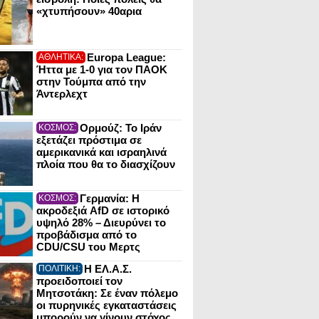
«χτυπήσουν» 40αρια
Europa League:
ΑΘΛΗΤΙΚΑ:
Ήττα με 1-0 για τον ΠΑΟΚ
στην Τούμπα από την
Άντερλεχτ
Ορμούζ: Το Ιράν
ΚΟΣΜΟΣ:
εξετάζει πρόστιμα σε
αμερικανικά και ισραηλινά
πλοία που θα το διασχίζουν
Γερμανία: Η
ΚΟΣΜΟΣ:
ακροδεξιά AfD σε ιστορικό
υψηλό 28% – Διευρύνει το
προβάδισμα από το
CDU/CSU του Μερτς
Η ΕΛ.Α.Σ.
ΠΟΛΙΤΙΚΗ:
προειδοποιεί τον
Μητσοτάκη: Σε έναν πόλεμο
οι πυρηνικές εγκαταστάσεις
μπορούν να γίνουν στόχος