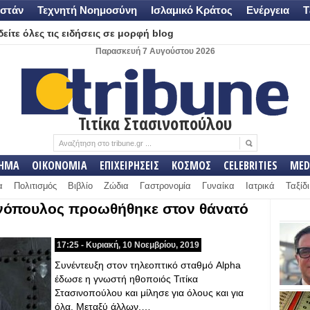
στάν
Τεχνητή Νοημοσύνη
Ισλαμικό Κράτος
Ενέργεια
Τ
είτε όλες τις ειδήσεις σε μορφή blog
Παρασκευή 7 Αυγούστου 2026
Τιτίκα Στασινοπούλου
ΛΗΜΑ
ΟΙΚΟΝΟΜΙΑ
ΕΠΙΧΕΙΡΗΣΕΙΣ
ΚΟΣΜΟΣ
CELEBRITIES
MED
α
Πολιτισμός
Βιβλίο
Ζώδια
Γαστρονομία
Γυναίκα
Ιατρικά
Ταξίδι
ανόπουλος προωθήθηκε στον θάνατό
17:25 - Κυριακή, 10 Νοεμβρίου, 2019
Συνέντευξη στον τηλεοπτικό σταθμό Alpha
έδωσε η γνωστή ηθοποιός Τιτίκα
Στασινοπούλου και μίλησε για όλους και για
όλα. Μεταξύ άλλων,…