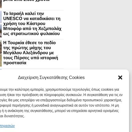
Το Ισραήλ καλεί την
UNESCO να καταδικάσει τη
χρήση του Κάστρου
Μποφόρ από τη Χεζμπολάχ
ως στρατιωτικού φυλακίου
Η Τουρκία έθεσε το πεδίο
της πρώτης μάχης του
Μεγάλου Αλεξάνδρου με
τους Πέρσες υπό ιστορική
προστασία
Μυστράς: Aνακαίνιση του
ανακτόρου στην
Διαχείριση Συγκατάθεσης Cookies
καστροπολιτεία και εκθέσεις
στο Παλάτι των Δεσποτών
χουμε την καλύτερη εμπειρία, χρησιμοποιούμε τεχνολογίες όπως cookies για
υση ή/και την πρόσβαση σε πληροφορίες συσκευών. Η συγκατάθεση για τις εν
ογίες θα μας επιτρέψει να επεξεργαστούμε δεδομένα προσωπικού χαρακτήρα,
Οι Νεάντερταλ έκαναν
ιφορά περιήγησης ή μοναδικά αναγνωριστικά σε αυτόν τον ιστότοπο. Η μη
οδοντιατρικές επεμβάσεις σε
χαλασμένα δόντια, σύμφωνα
 ή η ανάκληση της συγκατάθεσης, μπορεί να επηρεάσει αρνητικά ορισμένες
με ευρήματα
και δυνατότητες.
υπηρεσιών