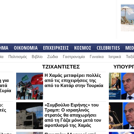
ΛΗΜΑ
ΟΙΚΟΝΟΜΙΑ
ΕΠΙΧΕΙΡΗΣΕΙΣ
ΚΟΣΜΟΣ
CELEBRITIES
MED
ία
Πολιτισμός
Βιβλίο
Ζώδια
Γαστρονομία
Γυναίκα
Ιατρικά
Ταξί
ΤΖΙΧΑΝΤΙΣΤΕΣ
ΥΠΟΥΡΓ
Η Χαμάς μεταφέρει πολλές
 για
από τις επιχειρήσεις της
κατά
από το Κατάρ στην Τουρκία
Συρία
ω:
«Συμβούλιο Ειρήνης» του
τές
Τραμπ: Ο ισραηλινός
στρατός θα αποχωρήσει
από τη Γάζα μόνο μετά τον
αφοπλισμό της Χαμάς