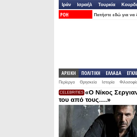
Ιράν
Ισραήλ
Τουρκία
Κουρδι
ΡΟΗ
Πατήστε εδώ για να δ
ΕΙΔΗΣΕΩΝ:
ΑΡΧΙΚΗ
ΠΟΛΙΤΙΚΗ
ΕΛΛΑΔΑ
ΕΓΚ
Περίεργα
Θρησκεία
Ιστορία
Φιλοσοφί
«Ο Νίκος Σεργι
CELEBRITIES
του από τους….»