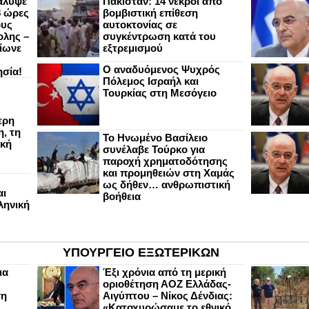
άλυψε
Πακιστάν: 14 νεκροί από
8 ώρες
βομβιστική επίθεση
ους
αυτοκτονίας σε
ολης –
συγκέντρωση κατά του
ίωνε
εξτρεμισμού
Ο αναδυόμενος Ψυχρός
ησία!
Πόλεμος Ισραήλ και
Τουρκίας στη Μεσόγειο
ερη
, τη
Το Ηνωμένο Βασίλειο
ική
συνέλαβε Τούρκο για
παροχή χρηματοδότησης
και προμηθειών στη Χαμάς
ως δήθεν… ανθρωπιστική
αι
βοήθεια
ληνική
ΥΠΟΥΡΓΕΙΟ ΕΞΩΤΕΡΙΚΩΝ
ια
Έξι χρόνια από τη μερική
οριοθέτηση ΑΟΖ Ελλάδας-
ση
Αιγύπτου – Νίκος Δένδιας:
«Κατοχυρώσαμε το εθνικό