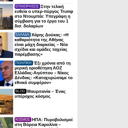
Στην τελική
ΕΠΙΧΕΙΡΗΣΕΙΣ:
ευθεία ο υπερ-πύργος Trump
στο Ντουμπάι: Υπεγράφη η
σύμβαση για το έργο του 1
δισ. δολαρίων
Χάρης Δούκας: «Η
ΕΛΛΑΔΑ:
καθαριότητα της Αθήνας
είναι μάχη διαρκείας – Νέα
σχέδια και ομάδες ταχείας
παρέμβασης»
Έξι χρόνια από τη
ΠΟΛΙΤΙΚΗ:
μερική οριοθέτηση ΑΟΖ
Ελλάδας-Αιγύπτου – Νίκος
Δένδιας: «Κατοχυρώσαμε το
εθνικό συμφέρον»
Μαυριτανία – Ένας
BLOG:
υπέροχος κόσμος
ΗΠΑ: Πυροβολισμοί
ΚΟΣΜΟΣ:
στη Βόρεια Καρολίνα –