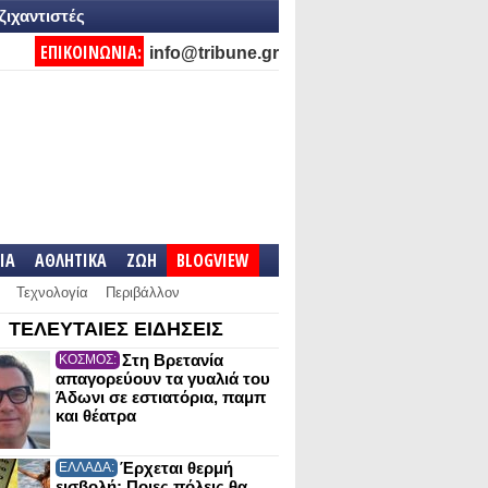
ζιχαντιστές
ΕΠΙΚΟΙΝΩΝΙΑ:
info@tribune.gr
IA
ΑΘΛΗΤΙΚΑ
ΖΩΗ
BLOGVIEW
Τεχνολογία
Περιβάλλον
ΤΕΛΕΥΤΑΙΕΣ ΕΙΔΗΣΕΙΣ
Στη Βρετανία
ΚΟΣΜΟΣ:
απαγορεύουν τα γυαλιά του
Άδωνι σε εστιατόρια, παμπ
και θέατρα
Έρχεται θερμή
ΕΛΛΑΔΑ:
εισβολή: Ποιες πόλεις θα