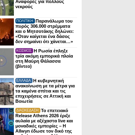
Αναφορές για πολλούς
νεκρούς
Παρανάλωμα του
ΠΟΛΙΤΙΚΗ:
πυρός 306.000 στρέμματα
και ο Μητσοτάκης δηλώνει:
«Όταν καίγεται ένα δάσος
δεν σημαίνει ότι χάνεται…»
Η Ρωσία έπληξε
ΚΟΣΜΟΣ:
τρία ακόμη εμπορικά πλοία
στη Μαύρη Θάλασσα
(βίντεο)
Η κυβερνητική
ΕΛΛΑΔΑ:
ανακοίνωση με τα μέτρα για
τα καμένα σπίτια και τις
επιχειρήσεις σε Αττική και
Βοιωτία
Το επετειακό
ΔΙΑΣΚΕΔΑΣΗ:
Release Athens 2026 έριξε
αυλαία με αξέχαστα live και
μοναδικές εμπειρίες – Η
Allwyn έδωσε τον δικό της