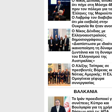
Ο Νίκος Δένδιας αποκ
ότι πήγε στη Μόσχα 4
πριν τον πόλεμο για τ
Έλληνες της Μαριούπ
Ο Λαβρόφ τον διαβεβα
ότι μία εισβολή στην
Ουκρανία θα ήταν ανο
Ο Νίκος Δένδιας με
Ελληνοαυστραλούς
δημοσιογράφους:
«Διαπίστωσα με ιδιαίτ
ικανοποίηση τη δύναμη
ζωντάνια και τη δυναμ
του Ελληνισμού της
Αυστραλίας»
Ο Αλέξης Τσίπρας σε
πρεσβευτές Βόρειας κ
Νότιας Αμερικής: Η Ελ
Ομογένεια γέφυρα
συνεργασίας
ΒΑΛΚΑΝΙΑ
Το Ιράν προειδοποιεί γ
συνέπειες Κύπρο και
Βουλγαρία για τη χρή
βάσεων από τις ΗΠΑ