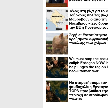
Τέλος στη βίζα για του
Τούρκους πολίτες βάζε
Μαυροβούνιο από την
Νοεμβρίου – Στο δρόμο
την ΕΕ η Ποντγκόριτσ
Σερβία: Εντοπίστηκαν
κρούσματα αφρικανικ
πανώλης των χοίρων
We must stop the pseu
caliph Erdogan NOW, b
he plunges the region i
neo-Ottoman war
Να σταματήσουμε τον
ψευδοχαλίφη Ερντογά
ΤΩΡΑ πριν βυθίσει την
περιοχή σε νεοοθωμαν
πόλεμο