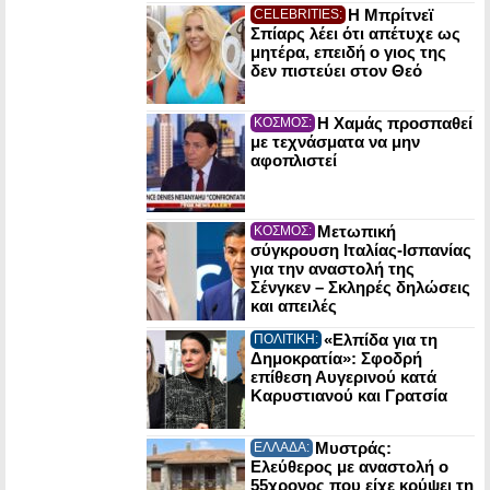
Η Μπρίτνεϊ
CELEBRITIES:
Σπίαρς λέει ότι απέτυχε ως
μητέρα, επειδή ο γιος της
δεν πιστεύει στον Θεό
Η Χαμάς προσπαθεί
ΚΟΣΜΟΣ:
με τεχνάσματα να μην
αφοπλιστεί
Μετωπική
ΚΟΣΜΟΣ:
σύγκρουση Ιταλίας-Ισπανίας
για την αναστολή της
Σένγκεν – Σκληρές δηλώσεις
και απειλές
«Ελπίδα για τη
ΠΟΛΙΤΙΚΗ:
Δημοκρατία»: Σφοδρή
επίθεση Αυγερινού κατά
Καρυστιανού και Γρατσία
Μυστράς:
ΕΛΛΑΔΑ:
Ελεύθερος με αναστολή ο
55χρονος που είχε κρύψει τη