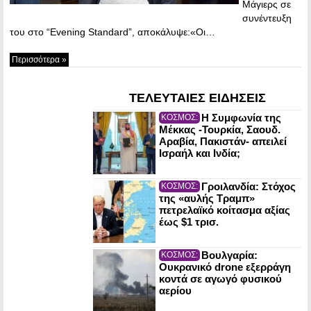
Μάγιερς σε
συνέντευξη
του στο “Evening Standard”, αποκάλυψε:«Οι…
Περισσότερα »
ΤΕΛΕΥΤΑΙΕΣ ΕΙΔΗΣΕΙΣ
Η Συμφωνία της
ΚΟΣΜΟΣ:
Μέκκας -Τουρκία, Σαουδ.
Αραβία, Πακιστάν- απειλεί
Ισραήλ και Ινδία;
Γροιλανδία: Στόχος
ΚΟΣΜΟΣ:
της «αυλής Τραμπ»
πετρελαϊκό κοίτασμα αξίας
έως $1 τρισ.
Βουλγαρία:
ΚΟΣΜΟΣ:
Ουκρανικό drone εξερράγη
κοντά σε αγωγό φυσικού
αερίου