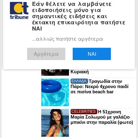
νεκρή σε σπηλιά κοντά
Εάν θέλετε να λαμβάνετε
στους Αγίους Ισιδώρους
ειδοποιήσεις μόνο για
σημαντικές ειδήσεις και
POLITICO: Στα
ΚΟΣΜΟΣ:
έκτακτη επικαιρότητα πατήστε
χαρακώματα Μελόνι-
ΝΑΙ
Σάντσεθ για το
μεταναστευτικό – «Μπλόκο»
...αλλιώς πατήστε αργότερα
στα σύνορα
Πυρκαγιές:
ΕΛΛΑΔΑ:
Αργότερα
ΝΑΙ
«Κόκκινος συναγερμός» σε
Αττική και άλλες πέντε
περιοχές της χώρας την
Κυριακή
Τραγωδία στην
ΕΛΛΑΔΑ:
Πάρο: Νεκρό 4χρονο παιδί
σε πισίνα beach bar
Η 51χρονη
CELEBRITIES:
Μαρία Σολωμού με γαλάζιο
μπικίνι στην παραλία (φωτο)