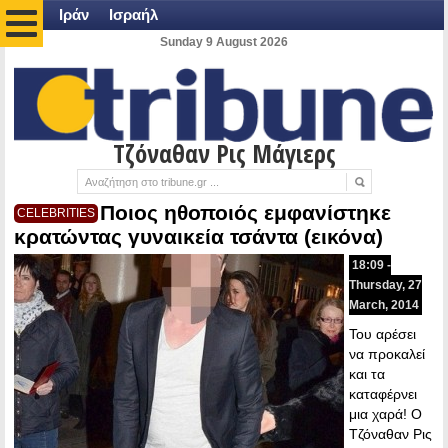
Ιράν
Ισραήλ
Sunday 9 August 2026
Τζόναθαν Ρις Μάγιερς
Ποιος ηθοποιός εμφανίστηκε
CELEBRITIES
κρατώντας γυναικεία τσάντα (εικόνα)
18:09 -
Thursday, 27
March, 2014
Του αρέσει
να προκαλεί
και τα
καταφέρνει
μια χαρά! Ο
Τζόναθαν Ρις