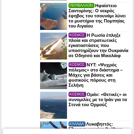
Ηφαίστειο
ΠΕΡΙΒΑΛΛΟΝ:
Σαντορίνης: Ο νεκρός
έφηβος του τσουνάμι λύνει
το μυστήριο της Πομπηίας
του Αιγαίου
Η Ρωσία έπληξε
ΚΟΣΜΟΣ:
πλοία και στρατιωτικές
εγκαταστάσεις που
υποστηρίζουν την Ουκρανία
σε Οδησσό και Μικολάιφ
NYT: «Ψυχρός
ΚΟΣΜΟΣ:
πόλεμος» στο διάστημα –
Μάχες για βάσεις και
φυσικούς πόρους στη
Σελήνη
Ομάν: «Θετικές» οι
ΚΟΣΜΟΣ:
συνομιλίες με το Ιράν για τα
Στενά του Ορμούζ
Λυκαβηττός:
ΕΛΛΑΔΑ:
57χρονη γυναίκα βρέθηκε