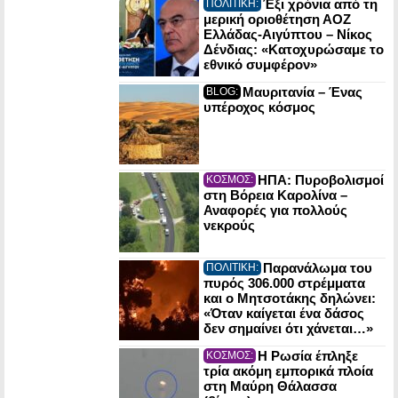
Έξι χρόνια από τη
ΠΟΛΙΤΙΚΗ:
μερική οριοθέτηση ΑΟΖ
Ελλάδας-Αιγύπτου – Νίκος
Δένδιας: «Κατοχυρώσαμε το
εθνικό συμφέρον»
Μαυριτανία – Ένας
BLOG:
υπέροχος κόσμος
ΗΠΑ: Πυροβολισμοί
ΚΟΣΜΟΣ:
στη Βόρεια Καρολίνα –
Αναφορές για πολλούς
νεκρούς
Παρανάλωμα του
ΠΟΛΙΤΙΚΗ:
πυρός 306.000 στρέμματα
και ο Μητσοτάκης δηλώνει:
«Όταν καίγεται ένα δάσος
δεν σημαίνει ότι χάνεται…»
Η Ρωσία έπληξε
ΚΟΣΜΟΣ:
τρία ακόμη εμπορικά πλοία
στη Μαύρη Θάλασσα