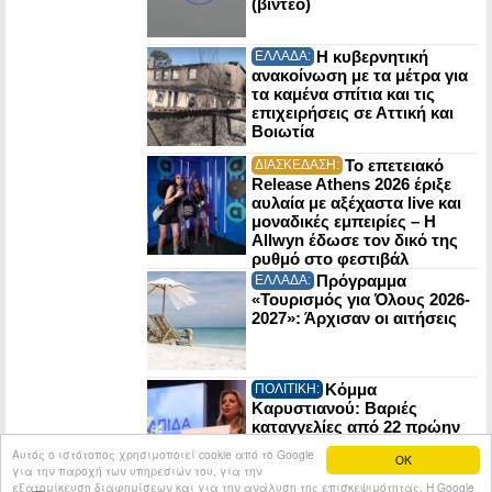
(βίντεο)
Η κυβερνητική
ΕΛΛΑΔΑ:
ανακοίνωση με τα μέτρα για
τα καμένα σπίτια και τις
επιχειρήσεις σε Αττική και
Βοιωτία
Το επετειακό
ΔΙΑΣΚΕΔΑΣΗ:
Release Athens 2026 έριξε
αυλαία με αξέχαστα live και
μοναδικές εμπειρίες – Η
Allwyn έδωσε τον δικό της
ρυθμό στο φεστιβάλ
Πρόγραμμα
ΕΛΛΑΔΑ:
«Τουρισμός για Όλους 2026-
2027»: Άρχισαν οι αιτήσεις
Κόμμα
ΠΟΛΙΤΙΚΗ:
Καρυστιανού: Βαριές
καταγγελίες από 22 πρώην
στελέχη της Ελπίδας για τη
Αυτός ο ιστότοπος χρησιμοποιεί cookie από το Google
OK
Δημοκρατία
για την παροχή των υπηρεσιών του, για την
εξατομίκευση διαφημίσεων και για την ανάλυση της επισκεψιμότητας. Η Google