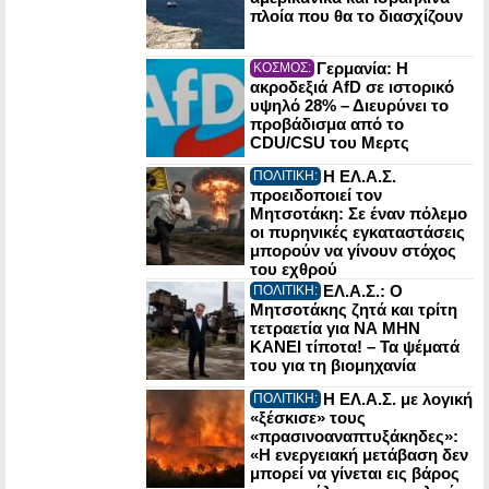
πλοία που θα το διασχίζουν
Γερμανία: Η
ΚΟΣΜΟΣ:
ακροδεξιά AfD σε ιστορικό
υψηλό 28% – Διευρύνει το
προβάδισμα από το
CDU/CSU του Μερτς
Η ΕΛ.Α.Σ.
ΠΟΛΙΤΙΚΗ:
προειδοποιεί τον
Μητσοτάκη: Σε έναν πόλεμο
οι πυρηνικές εγκαταστάσεις
μπορούν να γίνουν στόχος
του εχθρού
ΕΛ.Α.Σ.: Ο
ΠΟΛΙΤΙΚΗ:
Μητσοτάκης ζητά και τρίτη
τετραετία για ΝΑ ΜΗΝ
ΚΑΝΕΙ τίποτα! – Τα ψέματά
του για τη βιομηχανία
Η ΕΛ.Α.Σ. με λογική
ΠΟΛΙΤΙΚΗ:
«ξέσκισε» τους
«πρασινοαναπτυξάκηδες»:
«Η ενεργειακή μετάβαση δεν
μπορεί να γίνεται εις βάρος