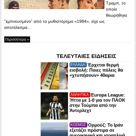
Τραμπ, το
οποίο
θεωρήθηκε
“εμπνευσμένο” από το μυθιστόρημα «1984», είχε ως
αποτέλεσμα…
Περισσότερα »
ΤΕΛΕΥΤΑΙΕΣ ΕΙΔΗΣΕΙΣ
Έρχεται θερμή
ΕΛΛΑΔΑ:
εισβολή: Ποιες πόλεις θα
«χτυπήσουν» 40αρια
Europa League:
ΑΘΛΗΤΙΚΑ:
Ήττα με 1-0 για τον ΠΑΟΚ
στην Τούμπα από την
Άντερλεχτ
Ορμούζ: Το Ιράν
ΚΟΣΜΟΣ:
εξετάζει πρόστιμα σε
αμερικανικά και ισραηλινά