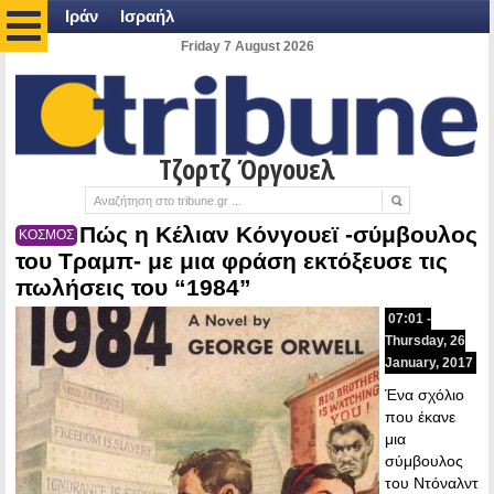
Ιράν
Ισραήλ
Friday 7 August 2026
Τζορτζ Όργουελ
Πώς η Κέλιαν Κόνγουεϊ -σύμβουλος
ΚΟΣΜΟΣ
του Τραμπ- με μια φράση εκτόξευσε τις
πωλήσεις του “1984”
07:01 -
Thursday, 26
January, 2017
Ένα σχόλιο
που έκανε
μια
σύμβουλος
του Ντόναλντ