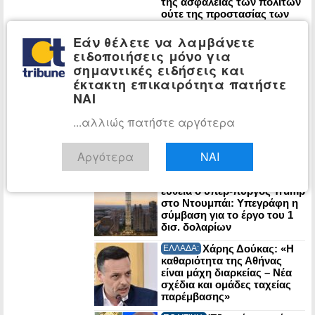
της ασφάλειας των πολιτών
ούτε της προστασίας των
δασικών οικοσυστημάτων»
Εάν θέλετε να λαμβάνετε
Ιρανικό τελεσίγραφο
ΚΟΣΜΟΣ:
στον Τραμπ: «Αν μας
ειδοποιήσεις μόνο για
χτυπήσετε, τινάζουμε στον
σημαντικές ειδήσεις και
αέρα την ενέργεια του
έκτακτη επικαιρότητα πατήστε
Κόλπου»
ΝΑΙ
Έντονη
ΚΟΣΜΟΣ:
...αλλιώς πατήστε αργότερα
αντιπαράθεση Τραμπ-
Χέγκσεθ για τις ελλείψεις
πυραύλων που περιορίζουν
Αργότερα
ΝΑΙ
τα πλήγματα στο Ιράν
Στην τελική
ΕΠΙΧΕΙΡΗΣΕΙΣ:
ευθεία ο υπερ-πύργος Trump
στο Ντουμπάι: Υπεγράφη η
σύμβαση για το έργο του 1
δισ. δολαρίων
Χάρης Δούκας: «Η
ΕΛΛΑΔΑ:
καθαριότητα της Αθήνας
είναι μάχη διαρκείας – Νέα
σχέδια και ομάδες ταχείας
παρέμβασης»